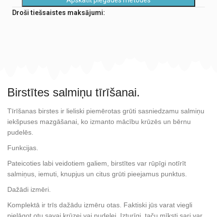
Droši tiešsaistes maksājumi:
Birstītes salmiņu tīrīšanai.
Tīrīšanas birstes ir lieliski piemērotas grūti sasniedzamu salmiņu
iekšpuses mazgāšanai, ko izmanto mācību krūzēs un bērnu
pudelēs.
Funkcijas.
Pateicoties labi veidotiem galiem, birstītes var rūpīgi notīrīt
salmiņus, iemuti, knupjus un citus grūti pieejamus punktus.
Dažādi izmēri.
Komplektā ir trīs dažādu izmēru otas. Faktiski jūs varat viegli
pielāgot otu savai krūzei vai pudelei. Izturīgi, taču mīksti sari var