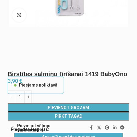
Noklikšķiniet, lai palielinātu
Birstītes salmiņu tīrīšanai 1419 BabyOno
3,90
€
Pieejams noliktavā
PIEVIENOT GROZAM
PIRKT TAGAD
Pievienot vēlmju
Piegādes iespējas:
sarakstam
Apskatīt piegādes metodes