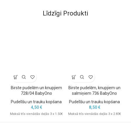
Līdzīgi Produkti
Birste pudelēm un knupjiem
Birste pudelēm, knupjiem un
728/04 BabyOno
salmiņiem 736 BabyOno
ž
Pudelīšu un trauku kopšana
Pudelīšu un trauku kopšana
P
4,50
€
8,50
€
Maksā trīs vienādās daļās 3 x 1.50€
Maksā trīs vienādās daļās 3 x 2.83€
Mak