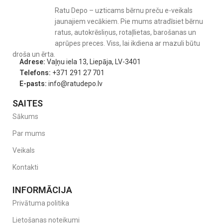
Ratu Depo – uzticams bērnu preču e-veikals
jaunajiem vecākiem. Pie mums atradīsiet bērnu
ratus, autokrēsliņus, rotaļlietas, barošanas un
aprūpes preces. Viss, lai ikdiena ar mazuli būtu
droša un ērta.
Adrese:
Vaļņu iela 13, Liepāja, LV-3401
Telefons:
+371 291 27 701
E-pasts:
info@ratudepo.lv
SAITES
Sākums
Par mums
Veikals
Kontakti
INFORMĀCIJA
Privātuma politika
Lietošanas noteikumi