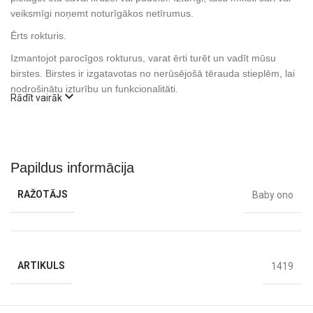
veiksmīgi noņemt noturīgākos netīrumus.
Ērts rokturis.
Izmantojot parocīgos rokturus, varat ērti turēt un vadīt mūsu
birstes. Birstes ir izgatavotas no nerūsējošā tērauda stieplēm, lai
nodrošinātu izturību un funkcionalitāti.
Rādīt vairāk
komplekta saturs: 3 tīrīšanas salmu birstes
Papildus informācija
RAŽOTĀJS
Baby ono
ARTIKULS
1419