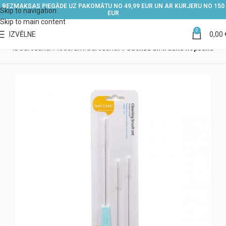
BEZMAKSAS PIEGĀDE UZ PAKOMĀTU NO 49,99 EUR UN AR KURJERU NO 150
Skip to navigation
EUR
Skip to main content
0
IZVĒLNE
0,00
Bērna barošana
Piederumi barošanai
Pudelīšu un trauku kopšana