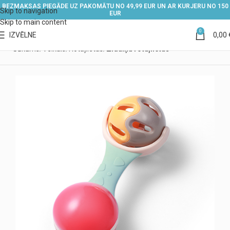
BEZMAKSAS PIEGĀDE UZ PAKOMĀTU NO 49,99 EUR UN AR KURJERU NO 150
Skip to navigation
EUR
Skip to main content
0
IZVĒLNE
0,00
Sākums
Veikals
Rotaļlietas
Zīdaiņu rotaļlietas