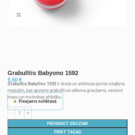
Noklikšķiniet, lai palielinātu
Grabulītis Babyono 1592
5,50
€
Grabulītis BabyOno 1592
ir droša un attīstoša pirmā rotaļlieta
mazulim, kas apvieno grabulīti un silikona graužamo, veicinot
maņu un motorikas attīstību.
Pieejams noliktavā
PIEVIENOT GROZAM
PIRKT TAGAD