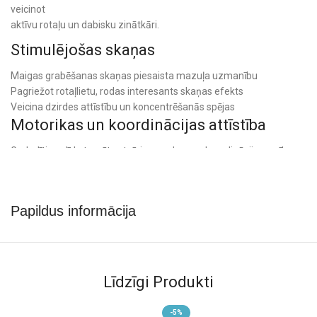
veicinot
aktīvu rotaļu un dabisku zinātkāri.
Stimulējošas skaņas
Maigas grabēšanas skaņas piesaista mazuļa uzmanību
Pagriežot rotaļlietu, rodas interesants skaņas efekts
Veicina dzirdes attīstību un koncentrēšanās spējas
Motorikas un koordinācijas attīstība
Grabulītis palīdz trenēt satvērienu, roku-acu koordināciju un sīko
motoriku.
Kustības un manipulācija ar rotaļlietu attīsta bērna prasmes rotaļu
veidā.
Papildus informācija
Silikona graužamais zobu nākšanas
periodam
Rotaļlietā integrētais silikona graužamais ir maigs un patīkams
Līdzīgi Produkti
pieskārienam,
palīdzot masēt smaganas un mazināt diskomfortu zobu šķilšanās
-5%
laikā.