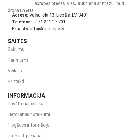
aprūpes preces. Viss, lai ikdiena ar mazuli būtu
droša un ērta.
Adrese:
Vaļņu iela 13, Liepāja, LV-3401
Telefons:
+371 291 27 701
E-pasts:
info@ratudepo.lv
SAITES
Sākums
Par mums
Veikals
Kontakti
INFORMĀCIJA
Privātuma politika
Lietošanas noteikumi
Piegādes informācija
Preču atgriešana