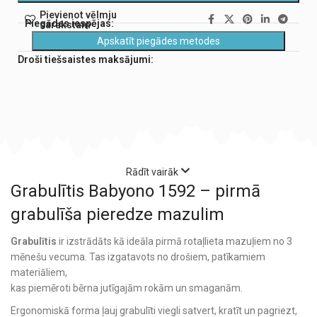
Pievienot vēlmju
Piegādes iespējas:
sarakstam
Apskatīt piegādes metodes
Droši tiešsaistes maksājumi:
Rādīt vairāk
Grabulītis Babyono 1592 – pirmā
grabulīša pieredze mazulim
Grabulītis
ir izstrādāts kā ideāla pirmā rotaļlieta mazuļiem no 3
mēnešu vecuma. Tas izgatavots no drošiem, patīkamiem
materiāliem,
kas piemēroti bērna jutīgajām rokām un smaganām.
Ergonomiskā forma ļauj grabulīti viegli satvert, kratīt un pagriezt,