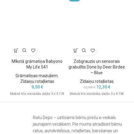
Tehniskā informācija
Modelis: BabyOno 1592
Ieteicamais vecums: no 3 mēnešiem (3m+)
Produkta izmērs: 6 x 14 cm
Iepakojuma izmērs: 8 x 19 cm
Mīkstā grāmatiņa Babyono
Zobgrauzis un sensorais
My Life 541
grabulītis Done by Deer Birdee
– Blue
Grāmatiņas mazuļiem
,
Zīdaiņu rotaļlietas
Zīdaiņu rotaļlietas
9,50
€
12,30
€
12,95
€
Mak
Maksā trīs vienādās daļās 3 x 3.17€
Maksā trīs vienādās daļās 3 x 4.10€
Ratu Depo – uzticams bērnu preču e-veikals
jaunajiem vecākiem. Pie mums atradīsiet bērnu
ratus, autokrēsliņus, rotaļlietas, barošanas un