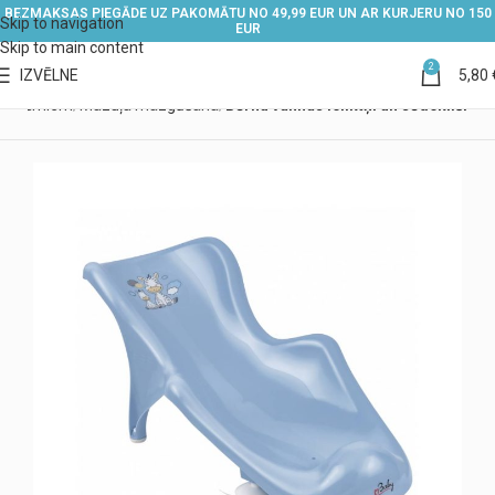
BEZMAKSAS PIEGĀDE UZ PAKOMĀTU NO 49,99 EUR UN AR KURJERU NO 150
Skip to navigation
EUR
Skip to main content
2
IZVĒLNE
5,80
na bērniem
Mazuļa mazgāšana
Bērnu vannas ieliktņi un sēdeklīši