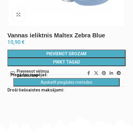
Noklikšķiniet, lai palielinātu
Vannas ieliktnis Maltex Zebra Blue
10,90
€
PIEVIENOT GROZAM
PIRKT TAGAD
Pievienot vēlmju
Piegādes iespējas:
sarakstam
Apskatīt piegādes metodes
Droši tiešsaistes maksājumi: