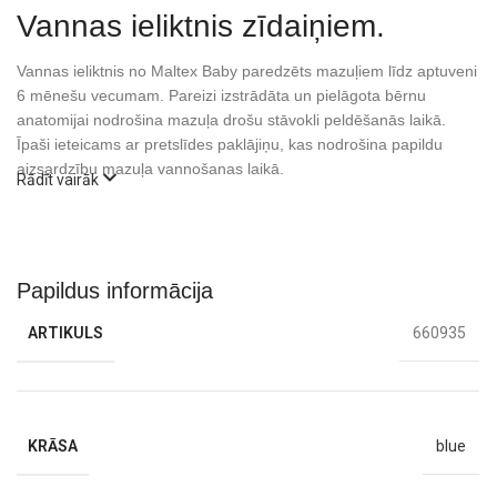
Vannas ieliktnis zīdaiņiem.
Vannas ieliktnis no Maltex Baby paredzēts mazuļiem līdz aptuveni
6 mēnešu vecumam. Pareizi izstrādāta un pielāgota bērnu
anatomijai nodrošina mazuļa drošu stāvokli peldēšanās laikā.
Īpaši ieteicams ar pretslīdes paklājiņu, kas nodrošina papildu
aizsardzību mazuļa vannošanas laikā.
Rādīt vairāk
Papildus informācija
ARTIKULS
660935
KRĀSA
blue