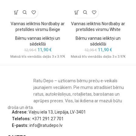
Vannas ieliktnis Nordbaby ar
Vannas ieliktnis Nordbaby ar
Va
pretslīdes virsmu Beige
pretslīdes virsmu White
Bērnu vannas ieliktņi un
Bērnu vannas ieliktņi un
sēdeklīši
sēdeklīši
11,90
€
11,90
€
12,95
€
12,95
€
Maksā trīs vienādās daļās 3 x 3.97€
Maksā trīs vienādās daļās 3 x 3.97€
Mak
Ratu Depo – uzticams bērnu preču e-veikals
jaunajiem vecākiem. Pie mums atradīsiet bērnu
ratus, autokrēsliņus, rotaļlietas, barošanas un
aprūpes preces. Viss, lai ikdiena ar mazuli būtu
droša un ērta.
Adrese:
Vaļņu iela 13, Liepāja, LV-3401
Telefons:
+371 291 27 701
E-pasts:
info@ratudepo.lv