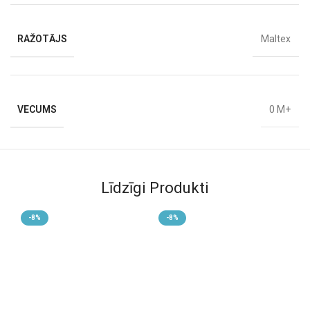
RAŽOTĀJS
Maltex
VECUMS
0 M+
Līdzīgi Produkti
-8%
-8%
-