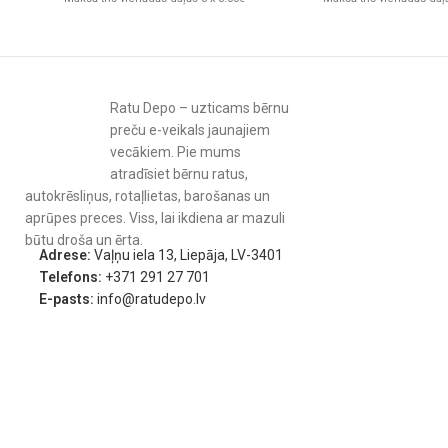
Twistshake barošanas karotēm ir īpaši gumijots rokturis, kas nodrošin
Vecākiem:
Ergonomiska forma palīdz noturēt karoti jebkurā situācijā 
laikā.
Ratu Depo – uzticams bērnu
Bērniem:
Roktura dizains ir viegli satverams, ļaujot bērnam praktizēt 
preču e-veikals jaunajiem
vecākiem. Pie mums
atradīsiet bērnu ratus,
autokrēsliņus, rotaļlietas, barošanas un
aprūpes preces. Viss, lai ikdiena ar mazuli
būtu droša un ērta.
Adrese:
Vaļņu iela 13, Liepāja, LV-3401
Telefons:
+371 291 27 701
E-pasts:
info@ratudepo.lv
Drošība pirmajā vietā – saudzīgs materiāls 
Twistshake bērnu barošanas karotes ir izgatavotas no augstas kval
gumijas, kas ir pilnībā brīvas no BPA, BPS un citām kaitīgām vielām. T
pasargāts no jebkādiem potenciāliem riskiem. Saudzīgais karotes gal
maigajām smaganām, kas ir īpaši svarīgi pirmajās dzīves mēnešos.
Viegla kopšana un ilglaicīga lietošana.