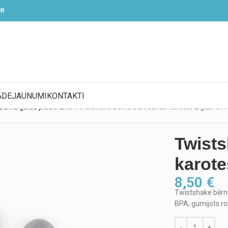
UR
ĀDE
JAUNUMI
KONTAKTI
Bērnu galda piederumi
Twistshake bērnu barošanas karotes 2 gab. 6M+
Twist
karote
8,50
€
Twistshake bērnu
BPA, gumijots rok