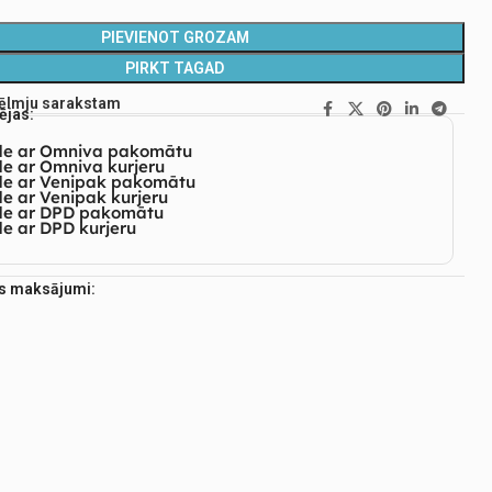
PIEVIENOT GROZAM
PIRKT TAGAD
vēlmju sarakstam
ējas:
de ar Omniva pakomātu
e ar Omniva kurjeru
de ar Venipak pakomātu
e ar Venipak kurjeru
de ar DPD pakomātu
e ar DPD kurjeru
es maksājumi: