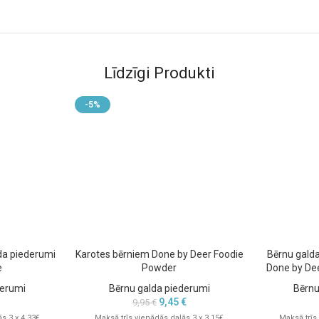
gi, veicinot viņa motorisko
 lietojamas gan vecākiem, gan
Līdzīgi Produkti
-5%
da piederumi
Karotes bērniem Done by Deer Foodie
Bērnu gald
e
Powder
Done by De
derumi
Bērnu galda piederumi
Bērnu
9,45
€
9,95
€
bilitāte.
s 3 x 4.33€
Maksā trīs vienādās daļās 3 x 3.15€
Maksā trīs