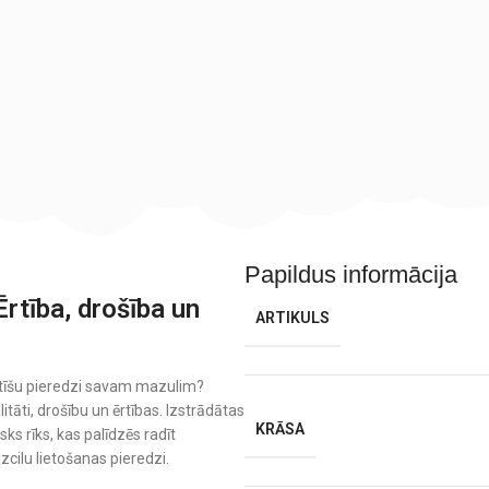
Papildus informācija
Ērtība, drošība un
ARTIKULS
altīšu pieredzi savam mazulim?
itāti, drošību un ērtības. Izstrādātas
KRĀSA
ks rīks, kas palīdzēs radīt
cilu lietošanas pieredzi.