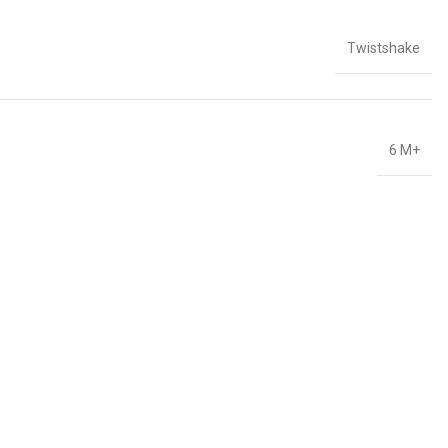
Twistshake
6 M+