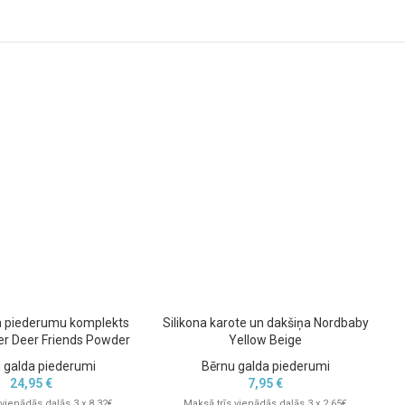
a piederumu komplekts
Silikona karote un dakšiņa Nordbaby
er Deer Friends Powder
Yellow Beige
 galda piederumi
Bērnu galda piederumi
24,95
€
7,95
€
 vienādās daļās 3 x 8.32€
Maksā trīs vienādās daļās 3 x 2.65€