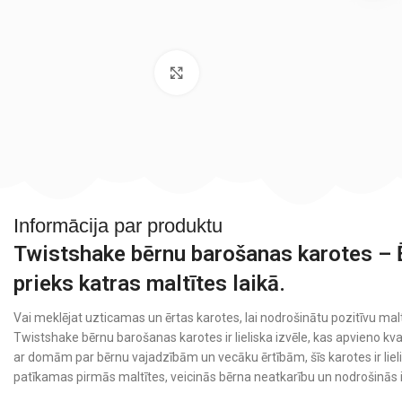
Noklikšķiniet, lai palielinātu
Informācija par produktu
Twistshake bērnu barošanas karotes –
prieks katras maltītes laikā.
Vai meklējat uzticamas un ērtas karotes, lai nodrošinātu pozitīvu m
Twistshake bērnu barošanas karotes ir lieliska izvēle, kas apvieno kval
ar domām par bērnu vajadzībām un vecāku ērtībām, šīs karotes ir lielis
patīkamas pirmās maltītes, veicinās bērna neatkarību un nodrošinās iz