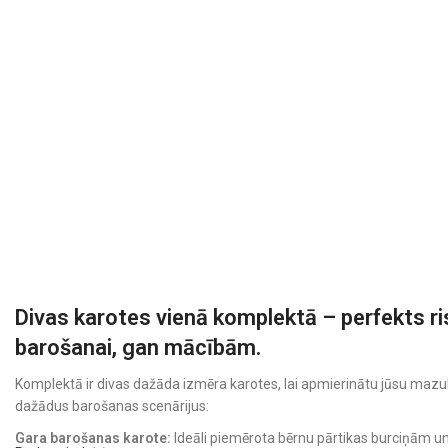
Divas karotes vienā komplektā – perfekts r
barošanai, gan mācībām.
Komplektā ir divas dažāda izmēra karotes, lai apmierinātu jūsu mazul
dažādus barošanas scenārijus:
Gara barošanas karote:
Ideāli piemērota bērnu pārtikas burciņām un