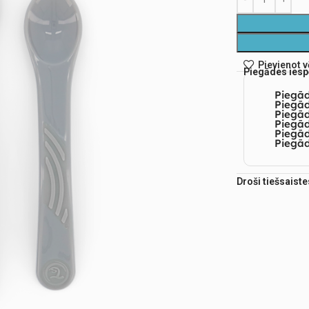
Pievienot 
Piegādes iesp
Piegā
Piegād
Piegā
Piegād
Piegā
Piegād
Droši tiešsaist