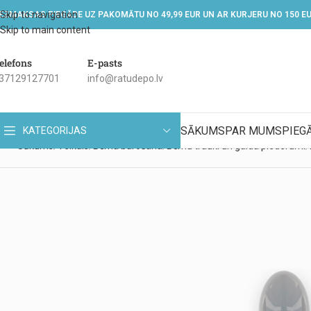
Skip to navigation
EZMAKSAS PIEGĀDE UZ PAKOMĀTU NO 49,99 EUR UN AR KURJERU NO 150 E
Skip to main content
elefons
E-pasts
37129127701
info@ratudepo.lv
SĀKUMS
PAR MUMS
PIEG
KATEGORIJAS
Sākums
Veikals
Bērna barošana
Bērnu trauki un galda piederumi