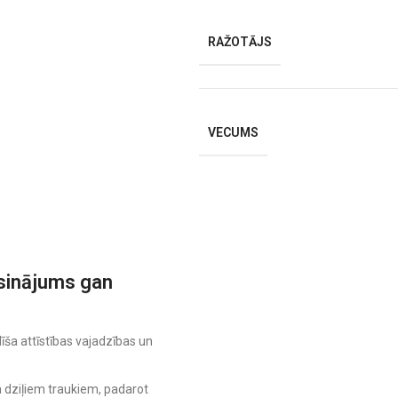
RAŽOTĀJS
VECUMS
isinājums gan
īša attīstības vajadzības un
 dziļiem traukiem, padarot