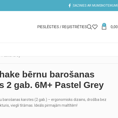
SAZINIES AR MUMS
NOTEIKUMI
0
PIESLĒGTIES / REĢISTRĒTIES
0,0
 Pastel Grey
shake bērnu barošanas
s 2 gab. 6M+ Pastel Grey
 barošanas karotes (2 gab.) – ergonomisks dizains, drošība bez
turis, viegli tīrāmas. Ideāls pirmajām maltītēm!