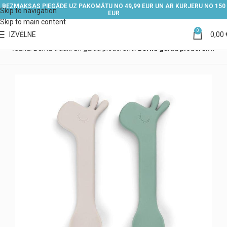
BEZMAKSAS PIEGĀDE UZ PAKOMĀTU NO 49,99 EUR UN AR KURJERU NO 150
Skip to navigation
EUR
Skip to main content
0
IZVĒLNE
0,00
 barošana
Bērnu trauki un galda piederumi
Bērnu galda piederumi