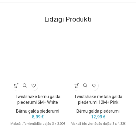
Līdzīgi Produkti
-
Twistshake bērnu galda
Twistshake metāla galda
piederumi 6M+ White
piederumi 12M+ Pink
Bērnu galda piederumi
Bērnu galda piederumi
8,99
€
12,99
€
Maksā trīs vienādās daļās 3 x 3.00€
Maksā trīs vienādās daļās 3 x 4.33€
Mak