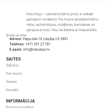
Ratu Depo – uzticams bērnu preču e-veikals
jaunajiem vecākiem. Pie mums atradīsiet bērnu
ratus, autokrēsliņus, rotaļlietas, barošanas un
aprūpes preces. Viss, lai ikdiena ar mazuli būtu
droša un ērta.
Adrese:
Vaļņu iela 13, Liepāja, LV-3401
Telefons:
+371 291 27 701
E-pasts:
info@ratudepo.lv
SAITES
Sākums
Par mums
Veikals
Kontakti
INFORMĀCIJA
Privātuma politika