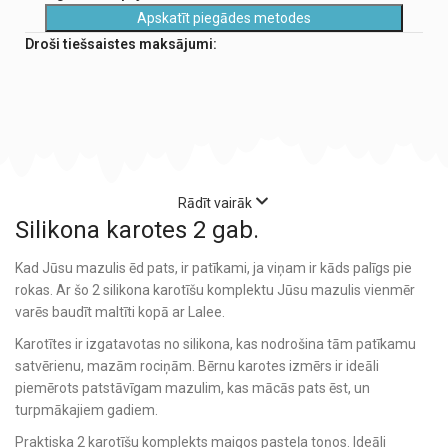
Apskatīt piegādes metodes
Droši tiešsaistes maksājumi:
Rādīt vairāk
Silikona karotes 2 gab.
Kad Jūsu mazulis ēd pats, ir patīkami, ja viņam ir kāds palīgs pie
rokas. Ar šo 2 silikona karotīšu komplektu Jūsu mazulis vienmēr
varēs baudīt maltīti kopā ar Lalee.
Karotītes ir izgatavotas no silikona, kas nodrošina tām patīkamu
satvērienu, mazām rociņām. Bērnu karotes izmērs ir ideāli
piemērots patstāvīgam mazulim, kas mācās pats ēst, un
turpmākajiem gadiem.
Praktiska 2 karotīšu komplekts maigos pasteļa toņos. Ideāli