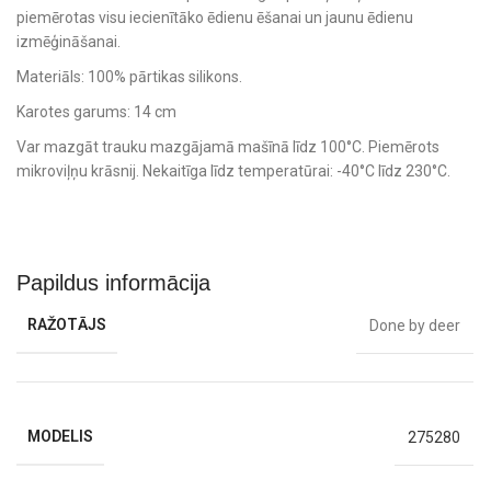
piemērotas visu iecienītāko ēdienu ēšanai un jaunu ēdienu
izmēģināšanai.
Materiāls: 100% pārtikas silikons.
Karotes garums: 14 cm
Var mazgāt trauku mazgājamā mašīnā līdz 100°C. Piemērots
mikroviļņu krāsnij. Nekaitīga līdz temperatūrai: -40°C līdz 230°C.
Komplektā: 2 karotes
Papildus informācija
RAŽOTĀJS
Done by deer
MODELIS
275280