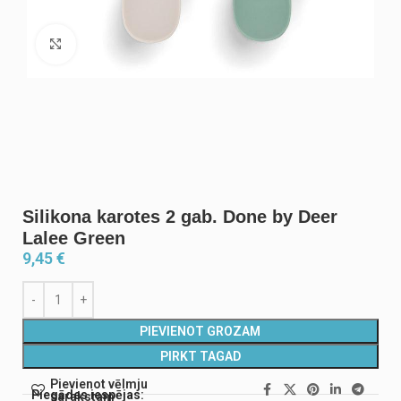
Noklikšķiniet, lai palielinātu
Silikona karotes 2 gab. Done by Deer
Lalee Green
9,45
€
PIEVIENOT GROZAM
PIRKT TAGAD
Pievienot vēlmju
Piegādes iespējas:
sarakstam