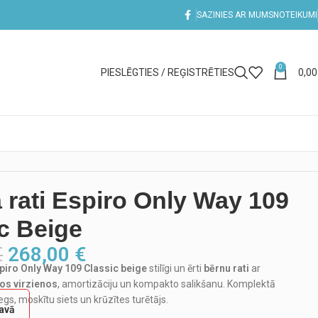
SAZINIES AR MUMS
NOTEIKUMI
0
PIESLĒGTIES / REĢISTRĒTIES
0,0
 rati Espiro Only Way 109
c Beige
€
268,00
€
spiro Only Way 109 Classic beige
stilīgi un ērti
bērnu rati
ar
os virzienos
, amortizāciju un kompakto salikšanu. Komplektā
segs, moskītu siets un krūzītes turētājs.
tavā