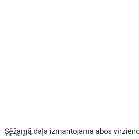
Sēžamā daļa izmantojama abos virzien
Rādīt vairāk