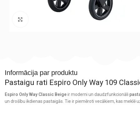
Noklikšķiniet, lai palielinātu
Informācija par produktu
Pastaigu rati Espiro Only Way 109 Class
Espiro Only Way Classic Beige
ir moderni un daudzfunkcionāli
pasta
un drošību ikdienas pastaigās. Tie ir piemēroti vecākiem, kas meklē u