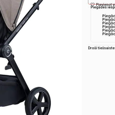
Pievienot 
Piegādes iesp
Piegā
Piegād
Piegā
Piegād
Piegā
Piegād
Droši tiešsaist