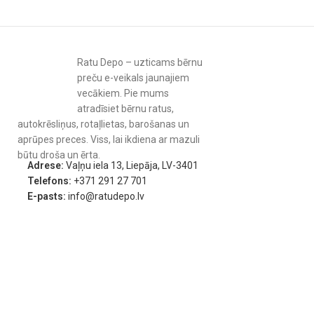
Ratu Depo – uzticams bērnu
preču e-veikals jaunajiem
vecākiem. Pie mums
atradīsiet bērnu ratus,
autokrēsliņus, rotaļlietas, barošanas un
aprūpes preces. Viss, lai ikdiena ar mazuli
būtu droša un ērta.
Adrese:
Vaļņu iela 13, Liepāja, LV-3401
Telefons:
+371 291 27 701
E-pasts:
info@ratudepo.lv