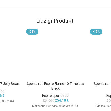
braukšanas virzienā, gan pretēji. Tas
ntaktu ar vecākiem.
Līdzīgi Produkti
ecāku vajadzībām
-22%
-15%
07 Jelly Bean
Sporta rati Espiro Flame 10 Timeless
Sporta rati
Black
rati
06
€
Espiro sporta rati
Esp
254,10
€
324,00
€
29
s 3 x 75.02€
Maksā trīs vienādās daļās 3 x 84.70€
Maksā trīs 