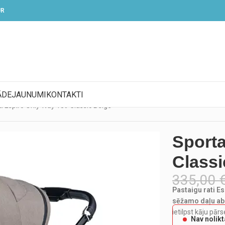
UR
ĀDE
JAUNUMI
KONTAKTI
ti Espiro Only Way 109 Classic Beige
Sporta
Classi
335,00
Pastaigu rati E
sēžamo daļu ab
ietilpst kāju pār
Nav nolik