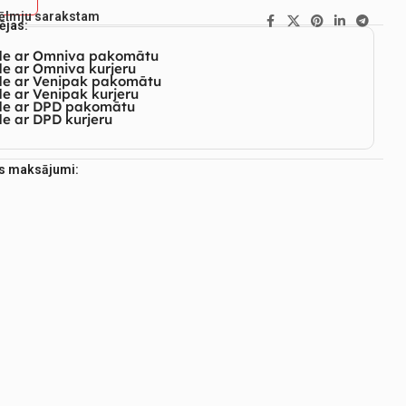
vēlmju sarakstam
ējas:
de ar Omniva pakomātu
e ar Omniva kurjeru
de ar Venipak pakomātu
e ar Venipak kurjeru
de ar DPD pakomātu
e ar DPD kurjeru
es maksājumi: