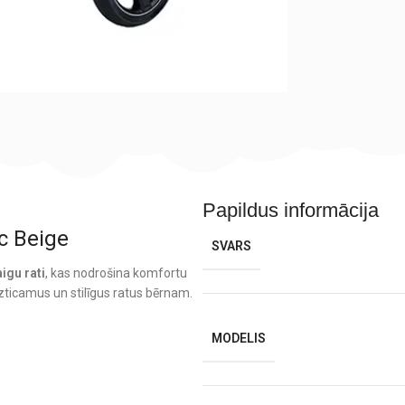
Papildus informācija
ic Beige
SVARS
igu rati
, kas nodrošina komfortu
zticamus un stilīgus ratus bērnam.
MODELIS