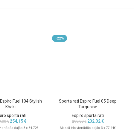
-22%
 Espiro Fuel 104 Stylish
Sporta rati Espiro Fuel 05 Deep
Khaki
Turquoise
iro sporta rati
Espiro sporta rati
254,15
€
232,32
€
9,00
€
299,00
€
vienādās daļās 3 x 84.72€
Maksā trīs vienādās daļās 3 x 77.44€