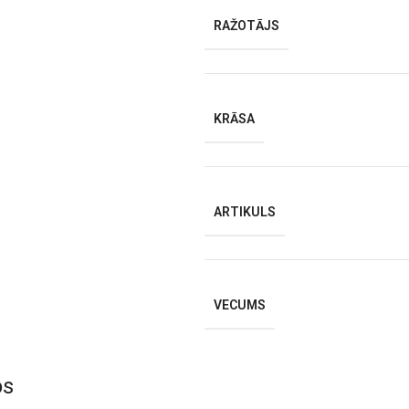
RAŽOTĀJS
KRĀSA
ARTIKULS
VECUMS
os