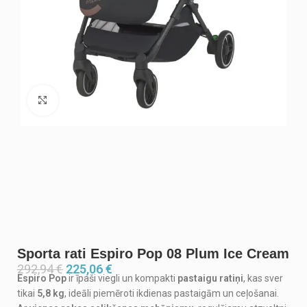
Noklikšķiniet, lai palielinātu
Sporta rati Espiro Pop 08 Plum Ice Cream
292,94
€
225,06
€
Espiro Pop
ir īpaši viegli un kompakti
pastaigu ratiņi
, kas sver
tikai
5,8 kg
, ideāli piemēroti ikdienas pastaigām un ceļošanai.