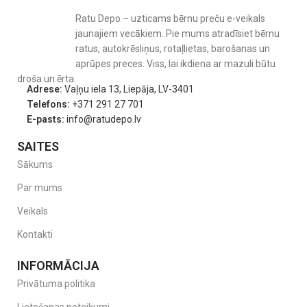
Ratu Depo – uzticams bērnu preču e-veikals
jaunajiem vecākiem. Pie mums atradīsiet bērnu
ratus, autokrēsliņus, rotaļlietas, barošanas un
aprūpes preces. Viss, lai ikdiena ar mazuli būtu
droša un ērta.
Adrese:
Vaļņu iela 13, Liepāja, LV-3401
Telefons:
+371 291 27 701
E-pasts:
info@ratudepo.lv
SAITES
Sākums
Par mums
Veikals
Kontakti
INFORMĀCIJA
Privātuma politika
Aizsardzība jebkuros laikapstākļos.
Lietošanas noteikumi