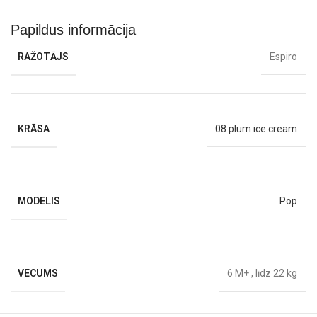
attiecībā uz komfortu vai drošību.
Papildus informācija
Funkcionalitāte, kas pārsteidz.
RAŽOTĀJS
Espiro
Ratiņi
salokāmi ar vienu roku
, pateicoties intuitīvai automātiskās
salikšanas sistēmai, kas ļauj vecākiem tos ērti salocīt, pat ja otra
roka ir aizņemta ar bērnu. Salocītā veidā ratiņi kļūst ļoti
kompakti
,
padarot tos ideāli piemērotus ceļošanai gan ar automašīnu, gan ar
lidmašīnu.
KRĀSA
08 plum ice cream
MODELIS
Pop
VECUMS
6 M+
,
līdz 22 kg