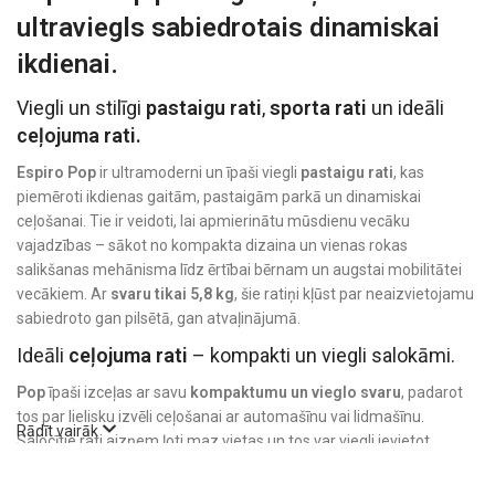
ultraviegls sabiedrotais dinamiskai
ikdienai.
Viegli un stilīgi
pastaigu rati
,
sporta rati
un ideāli
ceļojuma rati.
Espiro Pop
ir ultramoderni un īpaši viegli
pastaigu rati
, kas
piemēroti ikdienas gaitām, pastaigām parkā un dinamiskai
ceļošanai. Tie ir veidoti, lai apmierinātu mūsdienu vecāku
vajadzības – sākot no kompakta dizaina un vienas rokas
salikšanas mehānisma līdz ērtībai bērnam un augstai mobilitātei
vecākiem. Ar
svaru tikai 5,8 kg
, šie ratiņi kļūst par neaizvietojamu
sabiedroto gan pilsētā, gan atvaļinājumā.
Ideāli
ceļojuma rati
– kompakti un viegli salokāmi.
Pop
īpaši izceļas ar savu
kompaktumu un vieglo svaru
, padarot
tos par lielisku izvēli ceļošanai ar automašīnu vai lidmašīnu.
Rādīt vairāk
Salocītie rati aizņem ļoti maz vietas un tos var viegli ievietot
bagāžniekā vai pacelt uz rokas bagāžas plaukta. Tie ir piemēroti
ģimenēm, kas vēlas saglabāt mobilitāti bez kompromisiem