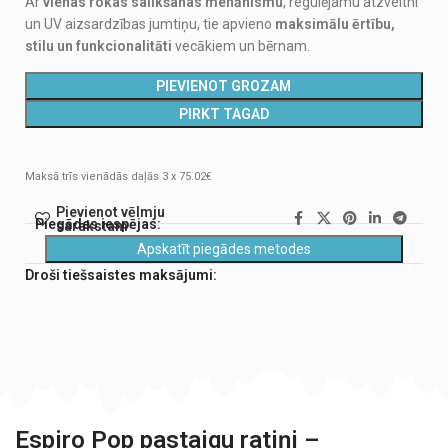
Ar
vienas rokas salikšanas mehānismu
, regulējamu atzveltni
un UV aizsardzības jumtiņu, tie apvieno
maksimālu ērtību,
stilu un funkcionalitāti
vecākiem un bērnam.
PIEVIENOT GROZAM
PIRKT TAGAD
Maksā trīs vienādās daļās 3 x 75.02€
Pievienot vēlmju
Piegādes iespējas:
sarakstam
Apskatīt piegādes metodes
Droši tiešsaistes maksājumi:
Espiro Pop pastaigu ratiņi –