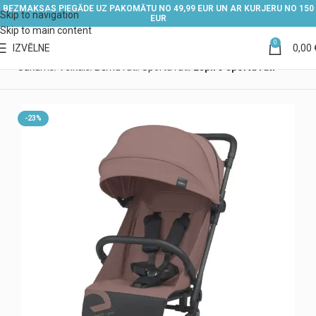
BEZMAKSAS PIEGĀDE UZ PAKOMĀTU NO 49,99 EUR UN AR KURJERU NO 150
Skip to navigation
EUR
Skip to main content
0
IZVĒLNE
0,00
Sākums
Veikals
Bērnu rati
Sporta rati
Espiro sporta rati
-23%