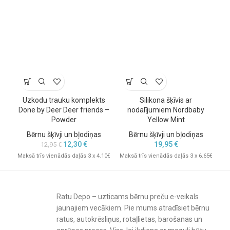
Uzkodu trauku komplekts
Silikona šķīvis ar
S
Done by Deer Deer friends –
nodalījumiem Nordbaby
Powder
Yellow Mint
Bērnu šķīvji un bļodiņas
Bērnu šķīvji un bļodiņas
12,30
€
19,95
€
12,95
€
Mak
Maksā trīs vienādās daļās 3 x 4.10€
Maksā trīs vienādās daļās 3 x 6.65€
Ratu Depo – uzticams bērnu preču e-veikals
jaunajiem vecākiem. Pie mums atradīsiet bērnu
ratus, autokrēsliņus, rotaļlietas, barošanas un