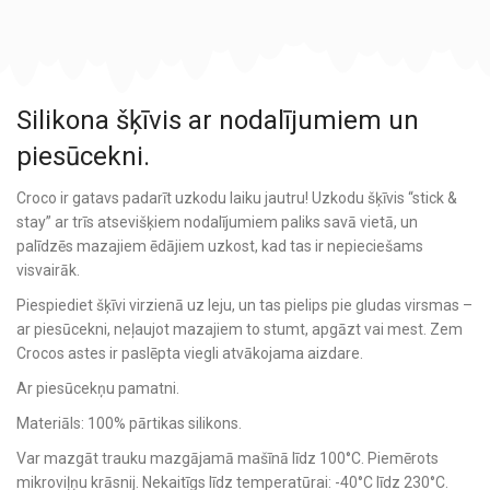
Silikona šķīvis ar nodalījumiem un
piesūcekni.
Croco ir gatavs padarīt uzkodu laiku jautru! Uzkodu šķīvis “stick &
stay” ar trīs atsevišķiem nodalījumiem paliks savā vietā, un
palīdzēs mazajiem ēdājiem uzkost, kad tas ir nepieciešams
visvairāk.
Piespiediet šķīvi virzienā uz leju, un tas pielips pie gludas virsmas –
ar piesūcekni, neļaujot mazajiem to stumt, apgāzt vai mest. Zem
Crocos astes ir paslēpta viegli atvākojama aizdare.
Ar piesūcekņu pamatni.
Materiāls: 100% pārtikas silikons.
Var mazgāt trauku mazgājamā mašīnā līdz 100°C. Piemērots
mikroviļņu krāsnij. Nekaitīgs līdz temperatūrai: -40°C līdz 230°C.