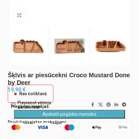
Noklikšķiniet, lai palielinātu
Šķīvis ar piesūcekni Croco Mustard Done
by Deer
19,90
€
Nav noliktavā
Pievienot vēlmju
Piegādes iespējas:
sarakstam
Apskatīt piegādes metodes
Droši tiešsaistes maksājumi: