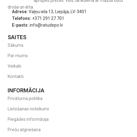
aprūpes preces. Viss, lai ikdiena ar mazuli būtu
droša un ērta.
Adrese:
Vaļņu iela 13, Liepāja, LV-3401
Telefons:
+371 291 27 701
E-pasts:
info@ratudepo.lv
SAITES
Sākums
Par mums
Veikals
Kontakti
INFORMĀCIJA
Privātuma politika
Lietošanas noteikumi
Piegādes informācija
Preču atgriešana