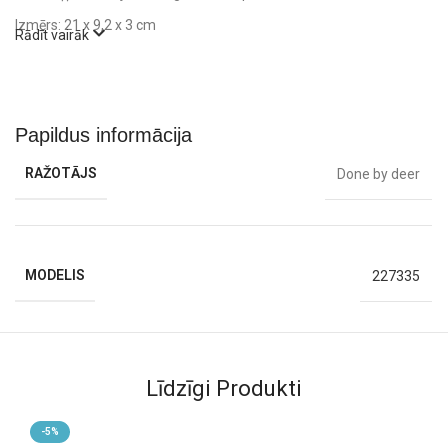
Izmērs: 21 x 9,2 x 3 cm
Rādīt vairāk
Papildus informācija
RAŽOTĀJS
Done by deer
MODELIS
227335
Līdzīgi Produkti
-5%