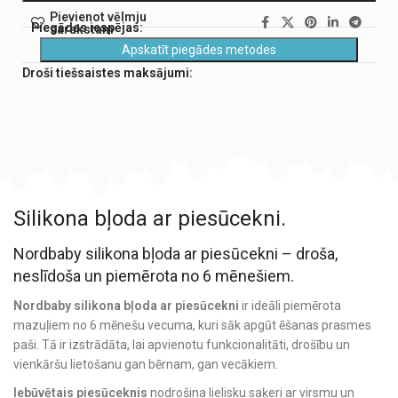
Pievienot vēlmju
Piegādes iespējas:
sarakstam
Apskatīt piegādes metodes
Droši tiešsaistes maksājumi:
Silikona bļoda ar piesūcekni.
Nordbaby silikona bļoda ar piesūcekni – droša,
neslīdoša un piemērota no 6 mēnešiem.
Nordbaby silikona bļoda ar piesūcekni
ir ideāli piemērota
mazuļiem no 6 mēnešu vecuma, kuri sāk apgūt ēšanas prasmes
paši. Tā ir izstrādāta, lai apvienotu funkcionalitāti, drošību un
vienkāršu lietošanu gan bērnam, gan vecākiem.
Iebūvētais piesūceknis
nodrošina lielisku saķeri ar virsmu un