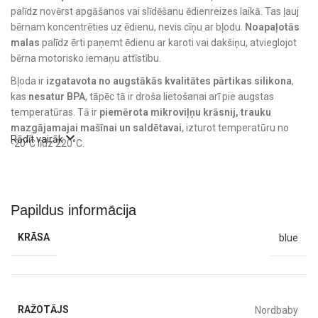
palīdz novērst apgāšanos vai slīdēšanu ēdienreizes laikā. Tas ļauj
bērnam koncentrēties uz ēdienu, nevis cīņu ar bļodu.
Noapaļotās
malas
palīdz ērti paņemt ēdienu ar karoti vai dakšiņu, atvieglojot
bērna motorisko iemaņu attīstību.
Bļoda ir
izgatavota no augstākās kvalitātes pārtikas silikona
,
kas
nesatur BPA
, tāpēc tā ir droša lietošanai arī pie augstas
temperatūras. Tā ir
piemērota mikroviļņu krāsnij, trauku
mazgājamajai mašīnai un saldētavai
, izturot temperatūru no
Rādīt vairāk
-20°C līdz 220°C.
Šī
izturīgā, viegli kopjamā un bērniem draudzīgā bļoda
ir lieliska
izvēle vecākiem, kuri vēlas apvienot drošību, kvalitāti un ērtības
ikdienas ēdienreizēs.
Papildus informācija
KRĀSA
blue
RAŽOTĀJS
Nordbaby