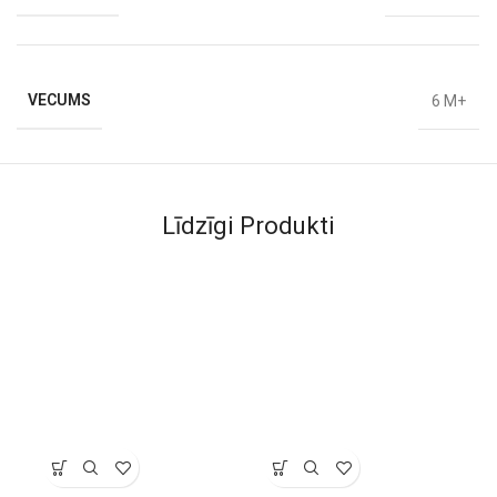
VECUMS
6 M+
Līdzīgi Produkti
Atpakaļ pie
traukiem.