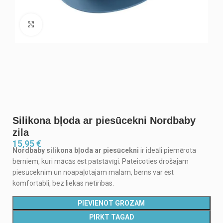
Noklikšķiniet, lai palielinātu
Silikona bļoda ar piesūcekni Nordbaby
zila
15,95
€
Nordbaby silikona bļoda ar piesūcekni
ir ideāli piemērota
bērniem, kuri mācās ēst patstāvīgi. Pateicoties drošajam
piesūceknim un noapaļotajām malām, bērns var ēst
komfortabli, bez liekas netīrības.
PIEVIENOT GROZAM
PIRKT TAGAD