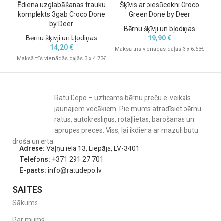
Ēdiena uzglabāšanas trauku
Šķīvis ar piesūcekni Croco
S
komplekts 3gab Croco Done
Green Done by Deer
by Deer
Bērnu šķīvji un bļodiņas
Bērnu šķīvji un bļodiņas
19,90
€
14,20
€
Maksā trīs vienādās daļās 3 x 6.63€
Mak
Maksā trīs vienādās daļās 3 x 4.73€
Ratu Depo – uzticams bērnu preču e-veikals
jaunajiem vecākiem. Pie mums atradīsiet bērnu
ratus, autokrēsliņus, rotaļlietas, barošanas un
aprūpes preces. Viss, lai ikdiena ar mazuli būtu
droša un ērta.
Adrese:
Vaļņu iela 13, Liepāja, LV-3401
Telefons:
+371 291 27 701
E-pasts:
info@ratudepo.lv
SAITES
Sākums
Par mums