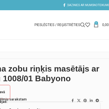
SAZINIES AR MUMS
NOTEIKUMI
0
PIESLĒGTIES / REĢISTRĒTIES
0,0
na zobu riņķis masētājs ar
u 1008/01 Babyono
tavā
vēlmju sarakstam
ējas: