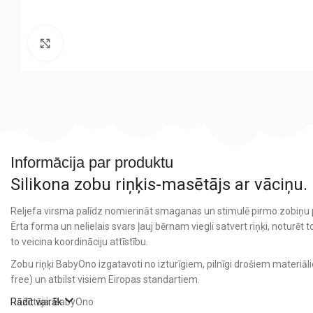
Noklikšķiniet, lai palielinātu
Informācija par produktu
Silikona zobu riņķis-masētājs ar vāciņu.
Reljefa virsma palīdz nomierināt smaganas un stimulē pirmo zobiņu
Ērta forma un nelielais svars ļauj bērnam viegli satvert riņķi, noturēt t
to veicina koordināciju attīstību.
Zobu riņķi BabyOno izgatavoti no izturīgiem, pilnīgi drošiem materiā
free) un atbilst visiem Eiropas standartiem.
Ražotājs: BabyOno
Rādīt vairāk