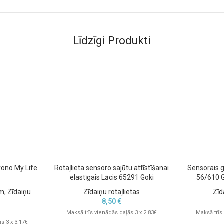
Līdzīgi Produkti
ono My Life
Rotaļlieta sensoro sajūtu attīstīšanai
Sensorais g
elastīgais Lācis 65291 Goki
56/610 
em
,
Zīdaiņu
Zīdaiņu rotaļlietas
Zīd
8,50
€
Maksā trīs vienādās daļās 3 x 2.83€
Maksā trīs
s 3 x 3.17€