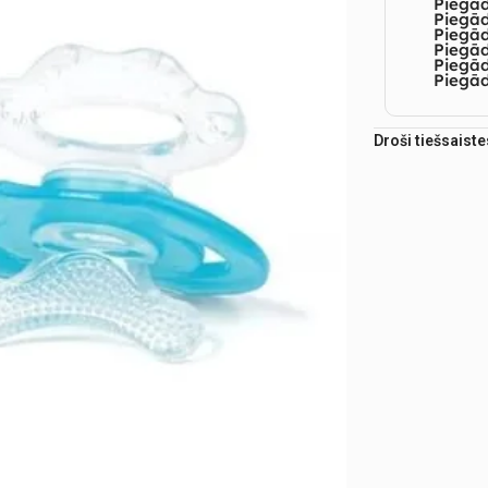
Piegā
Piegād
Piegā
Piegād
Piegā
Piegād
Droši tiešsaist