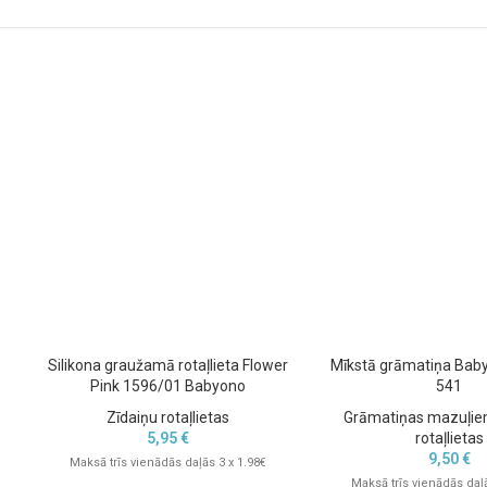
Silikona graužamā rotaļlieta Flower
Mīkstā grāmatiņa Baby
Pink 1596/01 Babyono
541
Zīdaiņu rotaļlietas
Grāmatiņas mazuļi
5,95
€
rotaļlietas
9,50
€
Maksā trīs vienādās daļās 3 x 1.98€
Maksā trīs vienādās daļā