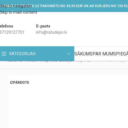
Skip to navigation
EZMAKSAS PIEGĀDE UZ PAKOMĀTU NO 49,99 EUR UN AR KURJERU NO 150 E
Skip to main content
elefons
E-pasts
37129127701
info@ratudepo.lv
SĀKUMS
PAR MUMS
PIEG
KATEGORIJAS
Sākums
Veikals
Rotaļlietas
Zīdaiņu rotaļlietas
Silikona zobu riņķ
IZPĀRDOTS