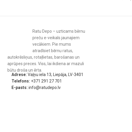
Ratu Depo – uzticams bērnu
preču e-veikals jaunajiem
vecākiem. Pie mums
atradīsiet bērnu ratus,
autokrēsliņus, rotaļlietas, barošanas un
aprūpes preces. Viss, lai ikdiena ar mazuli
būtu droša un ērta.
Adrese:
Vaļņu iela 13, Liepāja, LV-3401
Telefons:
+371 291 27 701
E-pasts:
info@ratudepo.lv