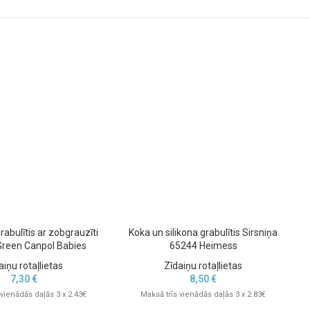
rabulītis ar zobgrauzīti
Koka un silikona grabulītis Sirsniņa
Green Canpol Babies
65244 Heimess
aiņu rotaļlietas
Zīdaiņu rotaļlietas
7,30
€
8,50
€
 vienādās daļās 3 x 2.43€
Maksā trīs vienādās daļās 3 x 2.83€