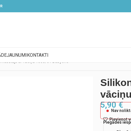
UR
ĀDE
JAUNUMI
KONTAKTI
is masētājs ar vāciņu 1008/01 Babyono
Siliko
vāciņ
5,90
€
Nav nolik
Pievienot 
Piegādes iesp