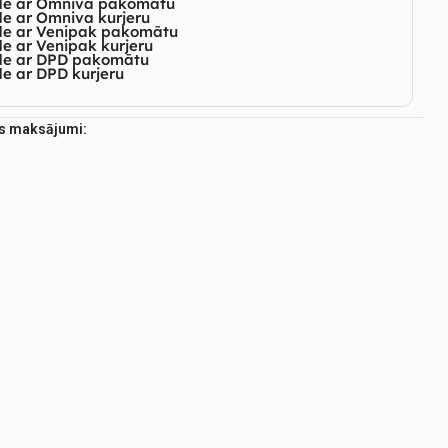
de ar Omniva pakomātu
e ar Omniva kurjeru
de ar Venipak pakomātu
e ar Venipak kurjeru
de ar DPD pakomātu
e ar DPD kurjeru
es maksājumi: