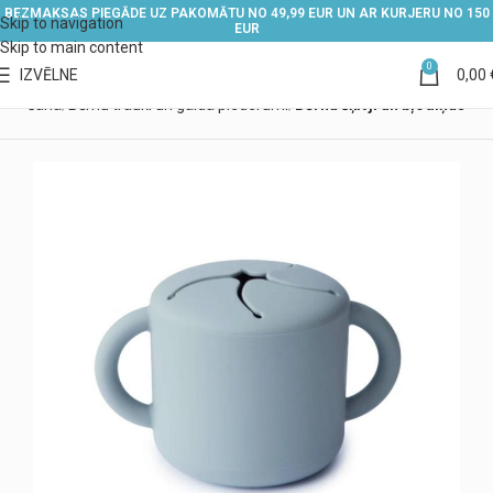
BEZMAKSAS PIEGĀDE UZ PAKOMĀTU NO 49,99 EUR UN AR KURJERU NO 150
Skip to navigation
EUR
Skip to main content
0
IZVĒLNE
0,00
barošana
Bērnu trauki un galda piederumi
Bērnu šķīvji un bļodiņas