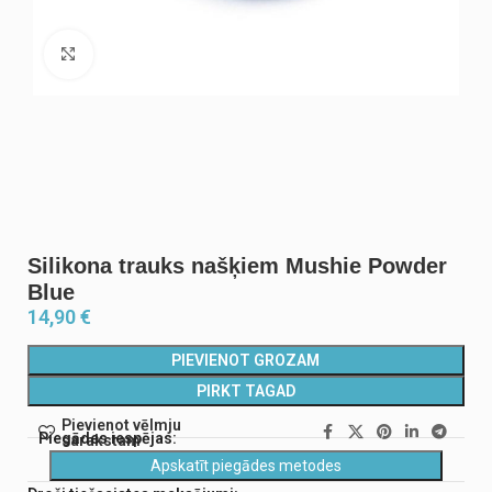
Noklikšķiniet, lai palielinātu
Silikona trauks našķiem Mushie Powder
Blue
14,90
€
PIEVIENOT GROZAM
PIRKT TAGAD
Pievienot vēlmju
Piegādes iespējas:
sarakstam
Apskatīt piegādes metodes