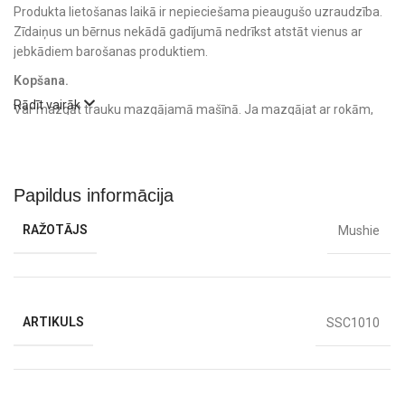
Produkta lietošanas laikā ir nepieciešama pieaugušo uzraudzība.
Zīdaiņus un bērnus nekādā gadījumā nedrīkst atstāt vienus ar
jebkādiem barošanas produktiem.
Kopšana.
Rādīt vairāk
Var mazgāt trauku mazgājamā mašīnā. Ja mazgājat ar rokām,
pēc tīrīšanas noteikti nosusiniet.
Var izturēt temperatūru no -40 grādiem līdz 39 grādiem.
Izgatavots no 100% pārtikas kvalitātes silikona
Papildus informācija
100% nesatur BPA, BPS, PVC un ftalātus
Uzkodu krūzes izmēri: 8,89 x 13,97 x 8,25 cm
RAŽOTĀJS
Mushie
400 ml
ARTIKULS
SSC1010