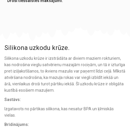
Droši tiešsaistes maksājumi:
Silikona uzkodu krūze.
Silikona uzkodu krūze ir izstrādāta ar diviem maziem rokturiem,
kas nodrošina vieglu satvērienu mazajām rociņām, un tā ir izturīga
pret izšļakstīšanos, to ikviens mazulis var paņemt līdzi ceļā. Mīkstā
atvēršana nodrošina, ka mazuļa rokas var viegli izbīdīt iekšā un
ārā, vienlaikus droši turot pārtiku iekšā. Šī uzkodu krūze ir obligāta
kustībā esošiem mazuļiem.
Sastāvs:
Izgatavots no pārtikas silikona, kas nesatur BPA un ķīmiskās
vielas.
Brīdinājums: