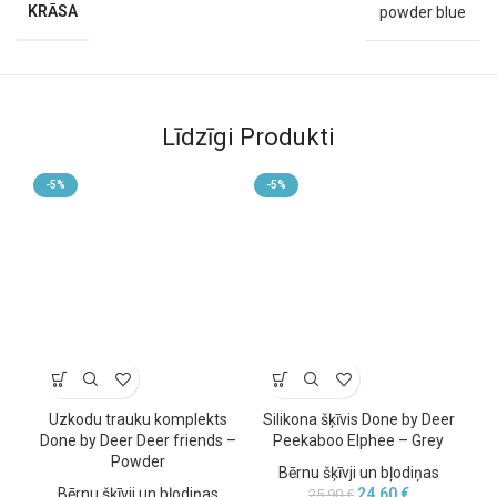
KRĀSA
powder blue
Līdzīgi Produkti
-5%
-5%
Uzkodu trauku komplekts
Silikona šķīvis Done by Deer
Ēd
Done by Deer Deer friends –
Peekaboo Elphee – Grey
k
Powder
Bērnu šķīvji un bļodiņas
Bērnu šķīvji un bļodiņas
24,60
€
25,90
€