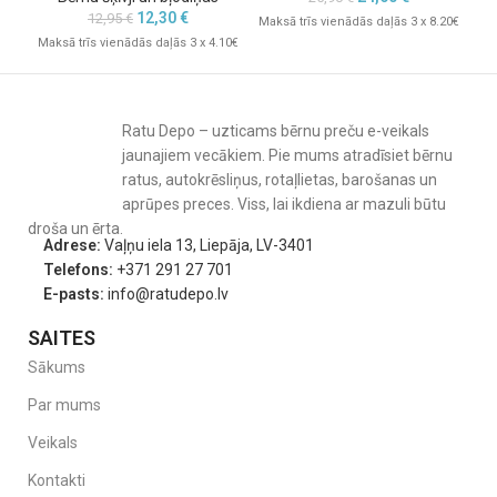
12,30
€
12,95
€
Maksā trīs vienādās daļās 3 x 8.20€
Maksā trīs vienādās daļās 3 x 4.10€
Mak
Ratu Depo – uzticams bērnu preču e-veikals
jaunajiem vecākiem. Pie mums atradīsiet bērnu
ratus, autokrēsliņus, rotaļlietas, barošanas un
aprūpes preces. Viss, lai ikdiena ar mazuli būtu
droša un ērta.
Adrese:
Vaļņu iela 13, Liepāja, LV-3401
Telefons:
+371 291 27 701
E-pasts:
info@ratudepo.lv
SAITES
Sākums
Par mums
Veikals
Kontakti