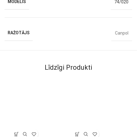
MODELIS
74/020
RAŽOTĀJS
Canpol
Līdzīgi Produkti