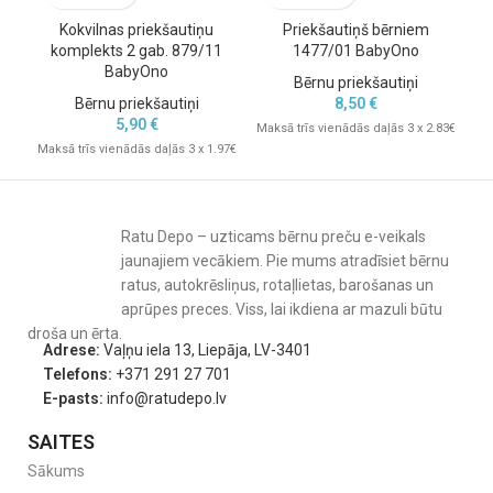
Kokvilnas priekšautiņu
Priekšautiņš bērniem
Pr
komplekts 2 gab. 879/11
1477/01 BabyOno
BabyOno
Bērnu priekšautiņi
Bērnu priekšautiņi
8,50
€
5,90
€
Maksā trīs vienādās daļās 3 x 2.83€
Mak
Maksā trīs vienādās daļās 3 x 1.97€
Ratu Depo – uzticams bērnu preču e-veikals
jaunajiem vecākiem. Pie mums atradīsiet bērnu
ratus, autokrēsliņus, rotaļlietas, barošanas un
aprūpes preces. Viss, lai ikdiena ar mazuli būtu
droša un ērta.
Adrese:
Vaļņu iela 13, Liepāja, LV-3401
Telefons:
+371 291 27 701
E-pasts:
info@ratudepo.lv
SAITES
Sākums