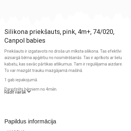
Silikona priekšauts, pink, 4m+, 74/020,
Canpol babies
Priekšauts ir izgatavots no droša un mīksta silikona. Tas efektīvi
aizsargā bērna apģērbu no nosmērēšanās. Tas ir aprīkots ar lielu
kabatu, kas savāc pārtikas atlikumus. Tam ir regulējama aizdare.
To var mazgāt trauku mazgājamā mašīnā.
1 gab iepakojumā.
Paredzēts bērniem no 4mēn.
Rādīt vairāk
Papildus informācija