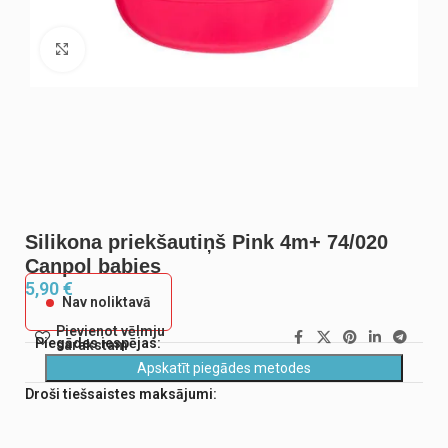
Noklikšķiniet, lai palielinātu
Silikona priekšautiņš Pink 4m+ 74/020
Canpol babies
5,90
€
Nav noliktavā
Pievienot vēlmju
Piegādes iespējas:
sarakstam
Apskatīt piegādes metodes
Droši tiešsaistes maksājumi: