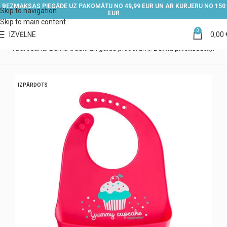
BEZMAKSAS PIEGĀDE UZ PAKOMĀTU NO 49,99 EUR UN AR KURJERU NO 150
Skip to navigation
EUR
Skip to main content
0
IZVĒLNE
0,00
ērna barošana
Bērnu trauki un galda piederumi
Bērnu priekšautiņi
IZPĀRDOTS