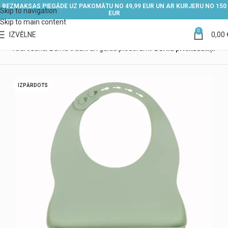
BEZMAKSAS PIEGĀDE UZ PAKOMĀTU NO 49,99 EUR UN AR KURJERU NO 150
Skip to navigation
EUR
Skip to main content
0
IZVĒLNE
0,00
ērna barošana
Bērnu trauki un galda piederumi
Bērnu priekšautiņi
IZPĀRDOTS