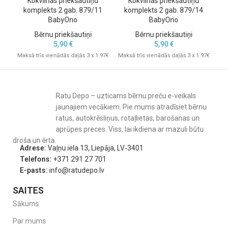
Kokvilnas priekšautiņu
Kokvilnas priekšautiņu
komplekts 2 gab. 879/11
komplekts 2 gab. 879/14
BabyOno
BabyOno
Bērnu priekšautiņi
Bērnu priekšautiņi
5,90
€
5,90
€
Mak
Maksā trīs vienādās daļās 3 x 1.97€
Maksā trīs vienādās daļās 3 x 1.97€
Ratu Depo – uzticams bērnu preču e-veikals
jaunajiem vecākiem. Pie mums atradīsiet bērnu
ratus, autokrēsliņus, rotaļlietas, barošanas un
aprūpes preces. Viss, lai ikdiena ar mazuli būtu
droša un ērta.
Adrese:
Vaļņu iela 13, Liepāja, LV-3401
Telefons:
+371 291 27 701
E-pasts:
info@ratudepo.lv
SAITES
Sākums
Par mums