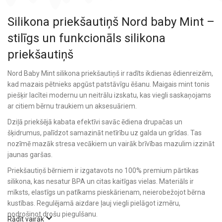
Silikona priekšautiņš Nord baby Mint –
stilīgs un funkcionāls silikona
priekšautiņš
Nord Baby Mint silikona priekšautiņš ir radīts ikdienas ēdienreizēm,
kad mazais pētnieks apgūst patstāvīgu ēšanu. Maigais mint tonis
piešķir lacītei modernu un neitrālu izskatu, kas viegli saskaņojams
ar citiem bērnu traukiem un aksesuāriem.
Dziļā priekšējā kabata efektīvi savāc ēdiena drupačas un
šķidrumus, palīdzot samazināt netīrību uz galda un grīdas. Tas
nozīmē mazāk stresa vecākiem un vairāk brīvības mazulim izzināt
jaunas garšas.
Priekšautiņš bērniem ir izgatavots no 100% premium pārtikas
silikona, kas nesatur BPA un citas kaitīgas vielas. Materiāls ir
mīksts, elastīgs un patīkams pieskārienam, neierobežojot bērna
kustības. Regulējamā aizdare ļauj viegli pielāgot izmēru,
nodrošinot drošu piegulšanu.
Rādīt vairāk