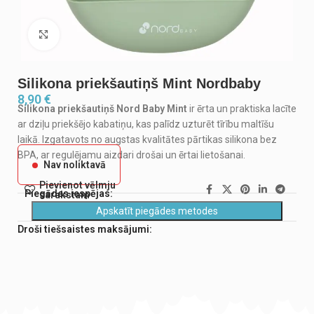
Noklikšķiniet, lai palielinātu
Silikona priekšautiņš Mint Nordbaby
8,90
€
Silikona priekšautiņš Nord Baby Mint
ir ērta un praktiska lacīte
ar dziļu priekšējo kabatiņu, kas palīdz uzturēt tīrību maltīšu
laikā. Izgatavots no augstas kvalitātes pārtikas silikona bez
BPA, ar regulējamu aizdari drošai un ērtai lietošanai.
Nav noliktavā
Pievienot vēlmju
Piegādes iespējas:
sarakstam
Apskatīt piegādes metodes
Droši tiešsaistes maksājumi: