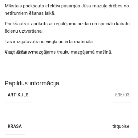
Mīkstais priekšauts efektīvi pasargās Jūsu mazuļa drēbes no
netīrumiem ēšanas laikā.
Priekšauts ir aprīkots ar regulējamu aizdari un speciālu kabatu
ēdienu uztveršanai.
Tas ir izgatavots no viegla un ērta materiāla.
Viegli tīrāms, mazgājams trauku mazgājamā mašīnā.
Rādīt vairāk
Papildus informācija
ARTIKULS
835/03
KRĀSA
tirquoise