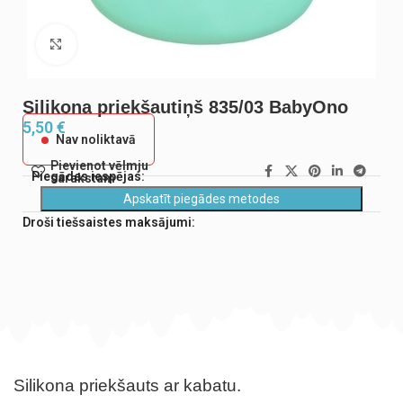
Noklikšķiniet, lai palielinātu
Silikona priekšautiņš 835/03 BabyOno
5,50
€
Nav noliktavā
Pievienot vēlmju
Piegādes iespējas:
sarakstam
Apskatīt piegādes metodes
Droši tiešsaistes maksājumi:
Silikona priekšauts ar kabatu.