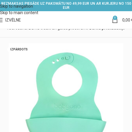
BEZMAKSAS PIEGĀDE UZ PAKOMĀTU NO 49,99 EUR UN AR KURJERU NO 150
Skip to navigation
EUR
Skip to main content
0
IZVĒLNE
0,00
ērna barošana
Bērnu trauki un galda piederumi
Bērnu priekšautiņi
IZPĀRDOTS