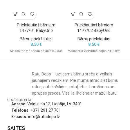
Priekšautiņš bērniem
Priekšautiņš bērniem
B
1477/01 BabyOno
1477/02 BabyOno
Bērnu priekšautiņi
Bērnu priekšautiņi
8,50
€
8,50
€
Maksā trīs vienādās daļās 3 x 2.83€
Maksā trīs vienādās daļās 3 x 2.83€
Mak
Ratu Depo – uzticams bērnu preču e-veikals
jaunajiem vecākiem. Pie mums atradīsiet bērnu
ratus, autokrēsliņus, rotaļlietas, barošanas un
aprūpes preces. Viss, lai ikdiena ar mazuli būtu
droša un ērta.
Adrese:
Vaļņu iela 13, Liepāja, LV-3401
Telefons:
+371 291 27 701
E-pasts:
info@ratudepo.lv
SAITES