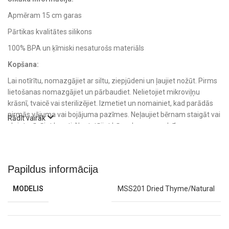
Apmēram 15 cm garas
Pārtikas kvalitātes silikons
100% BPA un ķīmiski nesaturošs materiāls
Kopšana:
Lai notīrītu, nomazgājiet ar siltu, ziepjūdeni un ļaujiet nožūt. Pirms
lietošanas nomazgājiet un pārbaudiet. Nelietojiet mikroviļņu
krāsnī, tvaicē vai sterilizējiet. Izmetiet un nomainiet, kad parādās
pirmās vājuma vai bojājuma pazīmes. Neļaujiet bērnam staigāt vai
Rādīt vairāk
skriet, nēsājot karoti. Neatstājiet bērnu bez uzraudzības.
Papildus informācija
MODELIS
MSS201 Dried Thyme/Natural