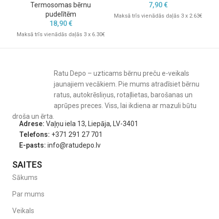
Termosomas bērnu
7,90
€
pudelītēm
Maksā trīs vienādās daļās 3 x 2.63€
18,90
€
Maksā trīs vienādās daļās 3 x 6.30€
Mak
Ratu Depo – uzticams bērnu preču e-veikals
jaunajiem vecākiem. Pie mums atradīsiet bērnu
ratus, autokrēsliņus, rotaļlietas, barošanas un
aprūpes preces. Viss, lai ikdiena ar mazuli būtu
droša un ērta.
Adrese:
Vaļņu iela 13, Liepāja, LV-3401
Telefons:
+371 291 27 701
E-pasts:
info@ratudepo.lv
SAITES
Sākums
Par mums
Veikals