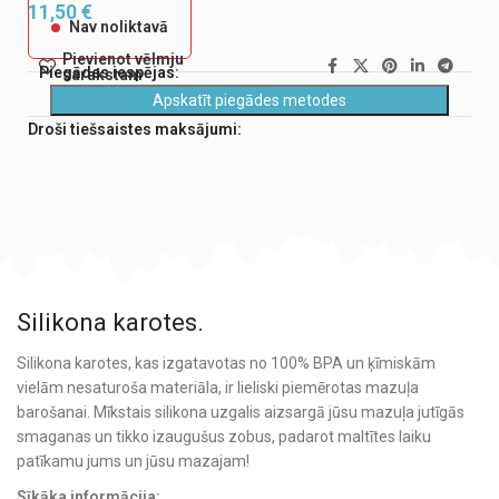
11,50
€
Nav noliktavā
Pievienot vēlmju
Piegādes iespējas:
sarakstam
Apskatīt piegādes metodes
Droši tiešsaistes maksājumi:
Silikona karotes.
Silikona karotes, kas izgatavotas no 100% BPA un ķīmiskām
vielām nesaturoša materiāla, ir lieliski piemērotas mazuļa
barošanai. Mīkstais silikona uzgalis aizsargā jūsu mazuļa jutīgās
smaganas un tikko izaugušus zobus, padarot maltītes laiku
patīkamu jums un jūsu mazajam!
Sīkāka informācija: