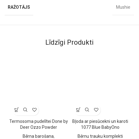
RAŽOTĀJS
Mushie
Līdzīgi Produkti
Termosoma pudelītei Done by
Bļoda ar piesūcekni un karoti
Deer Ozzo Powder
1077 Blue BabyOno
N
Bērna barošana
,
Bērnu trauku komplekti