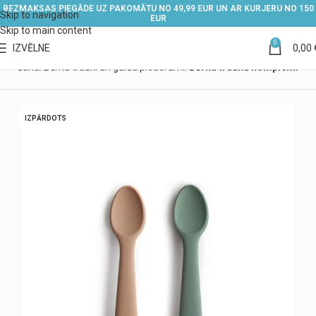
BEZMAKSAS PIEGĀDE UZ PAKOMĀTU NO 49,99 EUR UN AR KURJERU NO 150
Skip to navigation
EUR
Skip to main content
0
IZVĒLNE
0,00
barošana
Bērnu trauki un galda piederumi
Bērnu trauku komplekti
IZPĀRDOTS