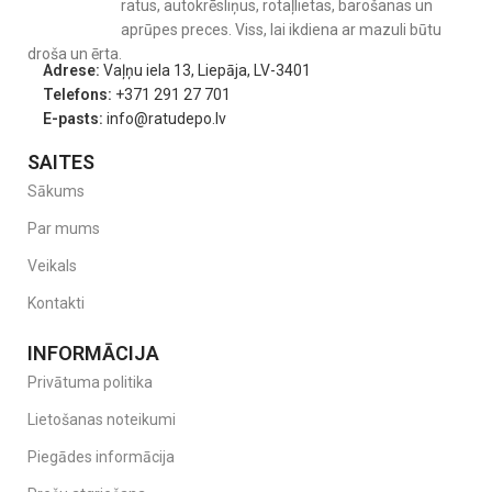
ratus, autokrēsliņus, rotaļlietas, barošanas un
aprūpes preces. Viss, lai ikdiena ar mazuli būtu
droša un ērta.
Adrese:
Vaļņu iela 13, Liepāja, LV-3401
Telefons:
+371 291 27 701
E-pasts:
info@ratudepo.lv
SAITES
Sākums
Par mums
Veikals
Kontakti
INFORMĀCIJA
Privātuma politika
Lietošanas noteikumi
Piegādes informācija