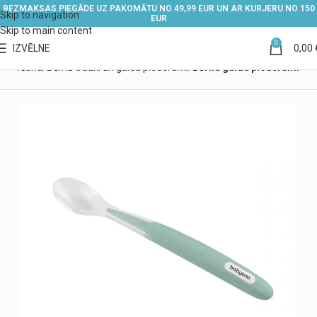
BEZMAKSAS PIEGĀDE UZ PAKOMĀTU NO 49,99 EUR UN AR KURJERU NO 150
Skip to navigation
EUR
Skip to main content
0
IZVĒLNE
0,00
 barošana
Bērnu trauki un galda piederumi
Bērnu galda piederumi