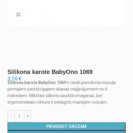
Noklikšķiniet, lai palielinātu
Silikona karote BabyOno 1069
3,10
€
Silikona karote BabyOno 1069
ir ideāli piemērota mazuļa
pirmajiem patstāvīgajiem ēšanas mēģinājumiem no 6
mēnešiem. Mīkstais silikons saudzē smaganas, bet
ergonomiskais rokturis ir pielāgots mazajām rociņām.
PIEVIENOT GROZAM