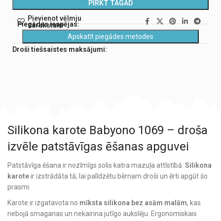
PIRKT TAGAD
Pievienot vēlmju
Piegādes iespējas:
sarakstam
Apskatīt piegādes metodes
Droši tiešsaistes maksājumi:
Silikona karote Babyono 1069 – droša
izvēle patstāvīgas ēšanas apguvei
Patstāvīga ēšana ir nozīmīgs solis katra mazuļa attīstībā.
Silikona
karote
ir izstrādāta tā, lai palīdzētu bērnam droši un ērti apgūt šo
prasmi.
Karote ir izgatavota no
mīksta silikona bez asām malām
, kas
nebojā smaganas un nekairina jutīgo aukslēju. Ergonomiskais