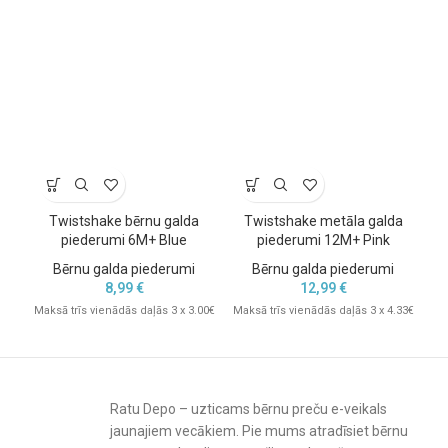
Twistshake bērnu galda
Twistshake metāla galda
E
piederumi 6M+ Blue
piederumi 12M+ Pink
Ba
Bērnu galda piederumi
Bērnu galda piederumi
8,99
€
12,99
€
Maksā trīs vienādās daļās 3 x 3.00€
Maksā trīs vienādās daļās 3 x 4.33€
Mak
Ratu Depo – uzticams bērnu preču e-veikals
jaunajiem vecākiem. Pie mums atradīsiet bērnu