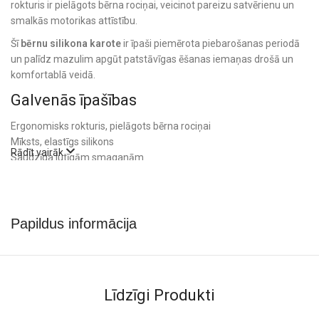
rokturis ir pielāgots bērna rociņai, veicinot pareizu satvērienu un
smalkās motorikas attīstību.
Šī
bērnu silikona karote
ir īpaši piemērota piebarošanas periodā
un palīdz mazulim apgūt patstāvīgas ēšanas iemaņas drošā un
komfortablā veidā.
Galvenās īpašības
Ergonomisks rokturis, pielāgots bērna rociņai
Mīksts, elastīgs silikons
Rādīt vairāk
Saudzīga jutīgām smaganām
Piemērota patstāvīgas ēšanas apguvei
Izgatavota no drošiem un izturīgiem materiāliem
Nesatur Bisfenolu A (BPA free)
Komplektā: 1 gab.
Papildus informācija
Apskati arī citus
bērnu barošanas piederumus
un
bērnu karotes
, lai
maltītes būtu drošas un patīkamas katru dienu.
Līdzīgi Produkti