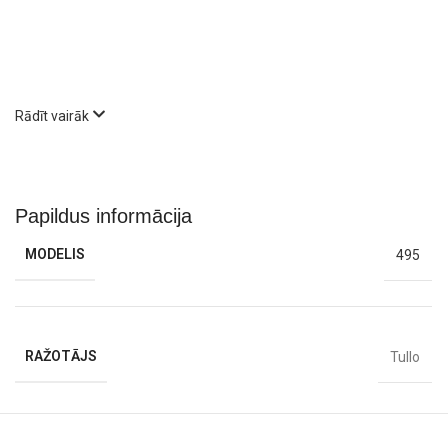
Rādīt vairāk
Papildus informācija
MODELIS
495
Ideālas rotaļām uz grīdas vai rāpošanas laikā
, jo bērns var tās
ripināt, ķert un sekot līdzi. Bumbiņas ir arī lielisks palīgs
zobu
RAŽOTĀJS
Tullo
nākšanas periodā
, jo to
maigās tekstūras masē smaganas
,
sniedzot atvieglojumu un mazinot diskomfortu.