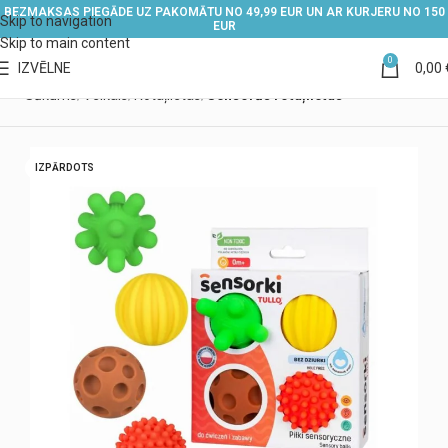
BEZMAKSAS PIEGĀDE UZ PAKOMĀTU NO 49,99 EUR UN AR KURJERU NO 150
Skip to navigation
EUR
Skip to main content
0
IZVĒLNE
0,00
Sākums
Veikals
Rotaļlietas
Sensorās rotaļlietas
IZPĀRDOTS