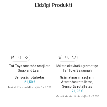
Līdzīgi Produkti
Taf Toys attīstošā rotaļlieta
Mīksta aktivitāšu grāmatiņa
Tullo rotaļlietas ir drošas un pārbaudītas
, izgatavotas no
Snap and Learn
Taf Toys Savannah
augstākās kvalitātes
sertificētiem materiāliem
bez ftalātiem,
Sensorās rotaļlietas
Grāmatiņas mazuļiem
,
BPA vai smagajiem metāliem. Rotaļlietas ražotas
Polijā
, ievērojot
21,50
€
Attīstošās rotaļlietas
,
Eiropas Savienības drošības standartus.
Sensorās rotaļlietas
Maksā trīs vienādās daļās 3 x 7.17€
21,95
€
Komplektā iekļautas
4 dažāda izmēra bumbiņas
ar unikālu
Maksā trīs vienādās daļās 3 x 7.32€
struktūru – tās ir vieglas, patīkamas taustei un ērti satveramas ar
Mak
mazām rociņām.