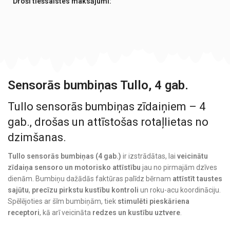
Droši tiešsaistes maksājumi:
Sensorās bumbiņas Tullo, 4 gab.
Tullo sensorās bumbiņas zīdaiņiem – 4
gab., drošas un attīstošas rotaļlietas no
dzimšanas.
Tullo sensorās bumbiņas (4 gab.)
ir izstrādātas, lai
veicinātu
zīdaiņa sensoro un motorisko attīstību
jau no pirmajām dzīves
dienām. Bumbiņu dažādās faktūras palīdz bērnam
attīstīt taustes
sajūtu
,
precīzu pirkstu kustību kontroli
un roku-acu koordināciju.
Spēlējoties ar šīm bumbiņām, tiek
stimulēti pieskāriena
receptori
, kā arī veicināta
redzes un kustību uztvere
.