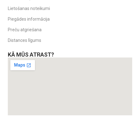
Lietošanas noteikumi
Piegādes informācija
Preču atgriešana
Distances līgums
KĀ MŪS ATRAST?
Produkta īpašības:
Vecums:
piemērots no 0 mēnešiem
Komplektā:
4 sensorās bumbiņas
Izmēri:
7,5 cm, 6,5 cm, 6,4 cm, 6,2 cm
Droši materiāli:
bez ftalātiem, BPA, smagajiem metāliem
Ražots Polijā
Stimulē tausti, redzi, koordināciju un zīšanas refleksu
Ideāli piemērotas zobu nākšanas laikā