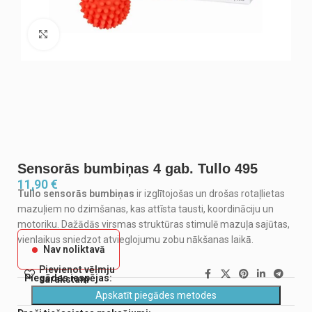
Noklikšķiniet, lai palielinātu
Sensorās bumbiņas 4 gab. Tullo 495
11,90
€
Tullo sensorās bumbiņas
ir izglītojošas un drošas rotaļlietas
mazuļiem no dzimšanas, kas attīsta tausti, koordināciju un
motoriku. Dažādās virsmas struktūras stimulē mazuļa sajūtas,
vienlaikus sniedzot atvieglojumu zobu nākšanas laikā.
Nav noliktavā
Pievienot vēlmju
Piegādes iespējas:
sarakstam
Apskatīt piegādes metodes