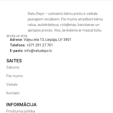
Ratu Depo – uzticams bērnu preču e-veikals
jaunajiem vecākiem. Pie mums atradīsiet bērnu
ratus, autokrēsliņus, rotaļlietas, barošanas un
aprūpes preces. Viss, lai ikdiena ar mazuli būtu
droša un ērta.
Adrese:
Vaļņu iela 13, Liepāja, LV-3401
Telefons:
+371 291 27 701
E-pasts:
info@ratudepo.lv
SAITES
Sākums
Par mums
Veikals
Kontakti
INFORMĀCIJA
Privātuma politika