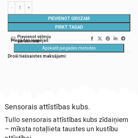
PIEVIENOT GROZAM
PIRKT TAGAD
Pievienot vēlmju
Piegādes iespējas:
sarakstam
Apskatīt piegādes metodes
Droši tiešsaistes maksājumi:
Sensorais attīstības kubs.
Tullo sensorais attīstības kubs zīdaiņiem
– mīksta rotaļlieta taustes un kustību