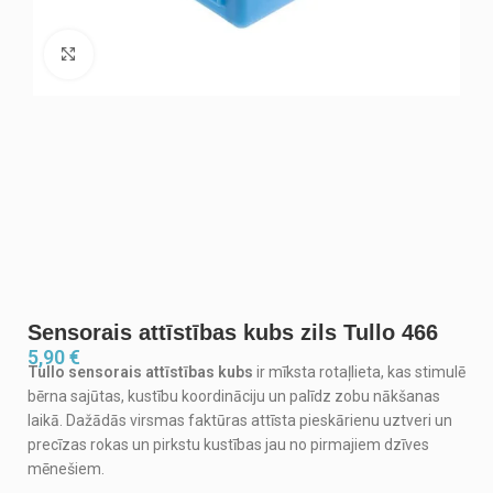
Noklikšķiniet, lai palielinātu
Sensorais attīstības kubs zils Tullo 466
5,90
€
Tullo sensorais attīstības kubs
ir mīksta rotaļlieta, kas stimulē
bērna sajūtas, kustību koordināciju un palīdz zobu nākšanas
laikā. Dažādās virsmas faktūras attīsta pieskārienu uztveri un
precīzas rokas un pirkstu kustības jau no pirmajiem dzīves
mēnešiem.