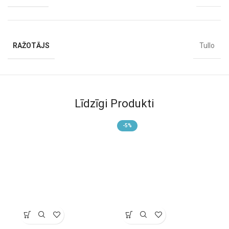
Produkta īpašības:
Vecums:
piemērots no 0 mēnešiem
RAŽOTĀJS
Tullo
Materiāls:
drošs, mīksts, bez BPA un ftalātiem
Funkcija:
attīsta tausti, redzi, griebšanas spējas, mazina
diskomfortu zobu nākšanas laikā
Ražots Polijā
no sertificētiem materiāliem
Līdzīgi Produkti
Viegli satverams un piemērots ripināšanai rāpošanas laikā
Atpakaļ pie
Tullo rotaļlietām.
-5%