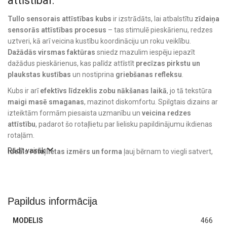
attīstībai.
Tullo sensorais attīstības kubs
ir izstrādāts, lai atbalstītu
zīdaiņa
sensorās attīstības procesus
– tas stimulē pieskārienu, redzes
uztveri, kā arī veicina kustību koordināciju un roku veiklību.
Dažādās virsmas faktūras
sniedz mazulim iespēju iepazīt
dažādus pieskārienus, kas palīdz attīstīt
precīzas pirkstu un
plaukstas kustības
un nostiprina
griebšanas refleksu
.
Kubs ir arī
efektīvs līdzeklis zobu nākšanas laikā
, jo tā tekstūra
maigi masē smaganas
, mazinot diskomfortu. Spilgtais dizains ar
izteiktām formām piesaista uzmanību un
veicina redzes
attīstību
, padarot šo rotaļlietu par lielisku papildinājumu ikdienas
rotaļām.
Rādīt vairāk
Ideāls rotaļlietas izmērs un forma
ļauj bērnam to viegli satvert,
ripināt un izmantot arī rāpošanas laikā, tādējādi veicinot aktīvu
kustību un līdzsvara sajūtu. Produkts ir piemērots zīdaiņiem jau no
dzimšanas.
Papildus informācija
Tullo rotaļlietas tiek ražotas Polijā
no
augstākās kvalitātes
sertificētiem materiāliem
, nesatur
ftalātus, BPA un smagos
MODELIS
466
metālus
, un ir
pilnībā drošas mazulim
.