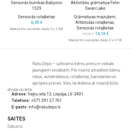
Sensorās bumbas Babyono
Aktivitāšu grāmatiņa Fehn
Se
1529
Swan Lake
Sensorās rotaļlietas
Grāmatiņas mazuļiem
,
6,90
€
Attīstošās rotaļlietas
,
Sensorās rotaļlietas
Maksā trīs vienādās daļās 3 x 2.30€
14,16
€
14,90
€
Mak
Maksā trīs vienādās daļās 3 x 4.72€
Ratu Depo – uzticams bērnu preču e-veikals
jaunajiem vecākiem. Pie mums atradīsiet bērnu
ratus, autokrēsliņus, rotaļlietas, barošanas un
aprūpes preces. Viss, lai ikdiena ar mazuli būtu
droša un ērta.
Adrese:
Vaļņu iela 13, Liepāja, LV-3401
Telefons:
+371 291 27 701
E-pasts:
info@ratudepo.lv
SAITES
Sākums