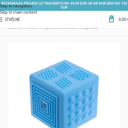
BEZMAKSAS PIEGĀDE UZ PAKOMĀTU NO 49,99 EUR UN AR KURJERU NO 150
Skip to navigation
EUR
Skip to main content
0
IZVĒLNE
0,00
Sākums
Veikals
Rotaļlietas
Sensorās rotaļlietas