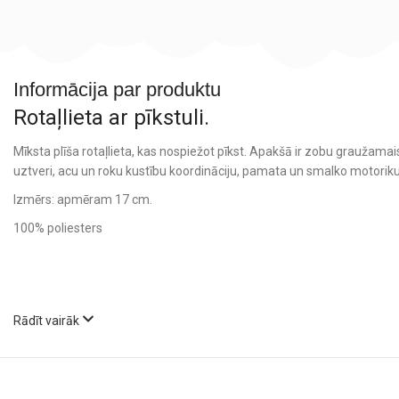
Informācija par produktu
Rotaļlieta ar pīkstuli.
Mīksta plīša rotaļlieta, kas nospiežot pīkst. Apakšā ir zobu graužamais
uztveri, acu un roku kustību koordināciju, pamata un smalko motori
Izmērs: apmēram 17 cm.
100% poliesters
Rādīt vairāk