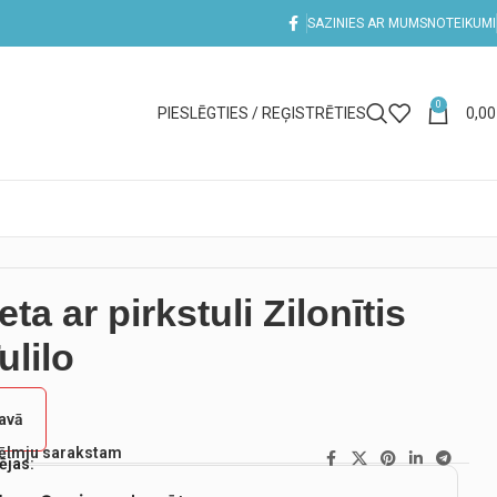
SAZINIES AR MUMS
NOTEIKUMI
0
PIESLĒGTIES / REĢISTRĒTIES
0,0
eta ar pirkstuli Zilonītis
ulilo
tavā
vēlmju sarakstam
ējas: