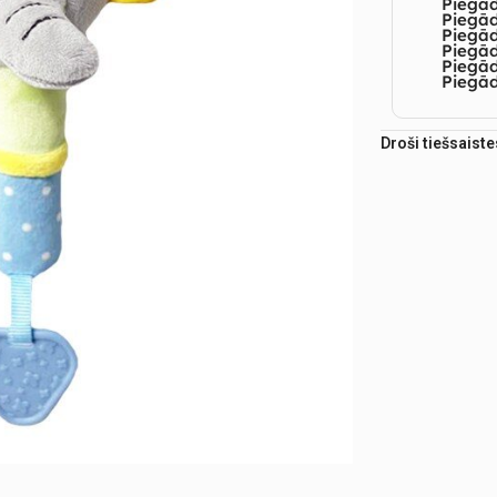
Piegā
Piegād
Piegā
Piegād
Piegā
Piegād
Droši tiešsaist