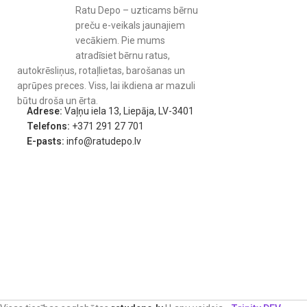
Ratu Depo – uzticams bērnu
preču e-veikals jaunajiem
vecākiem. Pie mums
atradīsiet bērnu ratus,
autokrēsliņus, rotaļlietas, barošanas un
aprūpes preces. Viss, lai ikdiena ar mazuli
būtu droša un ērta.
Adrese:
Vaļņu iela 13, Liepāja, LV-3401
Telefons:
+371 291 27 701
E-pasts:
info@ratudepo.lv