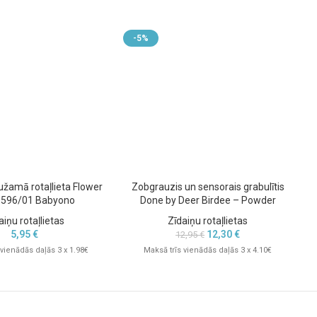
-5%
aužamā rotaļlieta Flower
Zobgrauzis un sensorais grabulītis
1596/01 Babyono
Done by Deer Birdee – Powder
aiņu rotaļlietas
Zīdaiņu rotaļlietas
5,95
€
12,30
€
12,95
€
 vienādās daļās 3 x 1.98€
Maksā trīs vienādās daļās 3 x 4.10€