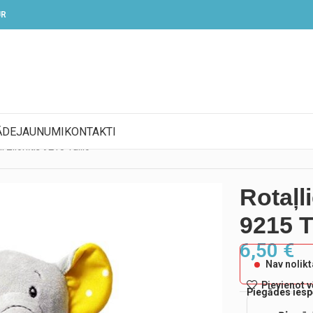
UR
ĀDE
JAUNUMI
KONTAKTI
li Zilonītis 9215 Tulilo
Rotaļli
9215 T
6,50
€
Nav nolik
Pievienot 
Piegādes iesp