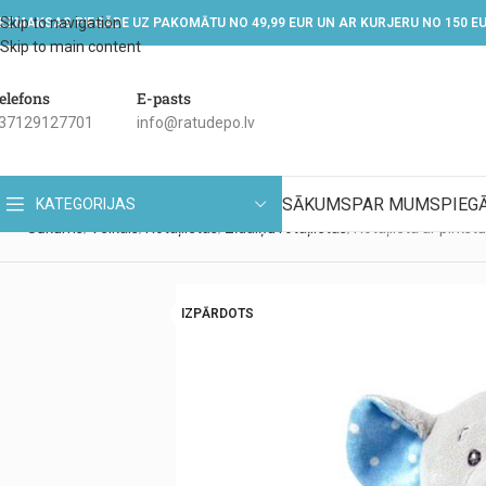
Skip to navigation
EZMAKSAS PIEGĀDE UZ PAKOMĀTU NO 49,99 EUR UN AR KURJERU NO 150 E
Skip to main content
elefons
E-pasts
37129127701
info@ratudepo.lv
SĀKUMS
PAR MUMS
PIEG
KATEGORIJAS
Sākums
Veikals
Rotaļlietas
Zīdaiņu rotaļlietas
Rotaļlieta ar pirkstu
IZPĀRDOTS