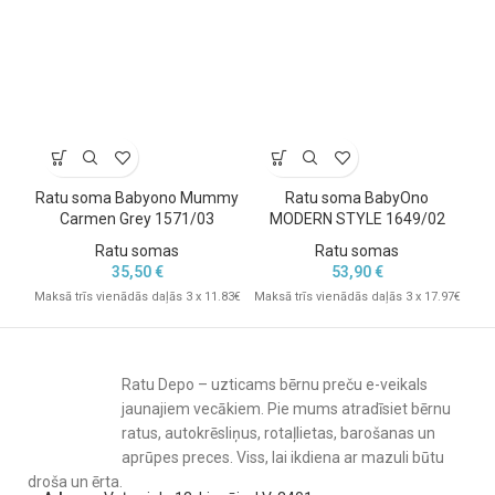
Ērta organizācija un piekļuve.
12 praktiskas kabatas palīdzēs efektīvi sakārtot somas saturu:
atsevišķa kabata autiņbiksītēm,
ūdensdroša un termiska kabata pudelītēm,
kabata planšetdatoram vai telefonam,
Ratu soma Babyono Mummy
Ratu soma BabyOno
Ra
ātrās piekļuves kabata lietām somas apakšā – bez jucekļa!
Carmen Grey 1571/03
MODERN STYLE 1649/02
Ratu somas
Ratu somas
35,50
€
53,90
€
Mak
Maksā trīs vienādās daļās 3 x 11.83€
Maksā trīs vienādās daļās 3 x 17.97€
Ratu Depo – uzticams bērnu preču e-veikals
jaunajiem vecākiem. Pie mums atradīsiet bērnu
ratus, autokrēsliņus, rotaļlietas, barošanas un
aprūpes preces. Viss, lai ikdiena ar mazuli būtu
droša un ērta.