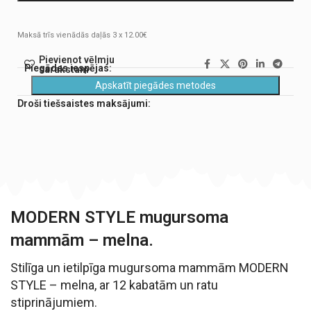
Maksā trīs vienādās daļās 3 x 12.00€
Pievienot vēlmju
Piegādes iespējas:
sarakstam
Apskatīt piegādes metodes
Droši tiešsaistes maksājumi:
MODERN STYLE mugursoma
mammām – melna.
Stilīga un ietilpīga mugursoma mammām MODERN
STYLE – melna, ar 12 kabatām un ratu
stiprinājumiem.