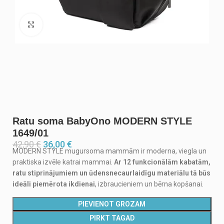
Noklikšķiniet, lai palielinātu
Ratu soma BabyOno MODERN STYLE
1649/01
42,90
€
36,00
€
MODERN STYLE mugursoma mammām ir moderna, viegla un
praktiska izvēle katrai mammai.
Ar 12 funkcionālām kabatām,
ratu stiprinājumiem un ūdensnecaurlaidīgu materiālu tā būs
ideāli piemērota ikdienai
, izbraucieniem un bērna kopšanai.
PIEVIENOT GROZAM
PIRKT TAGAD