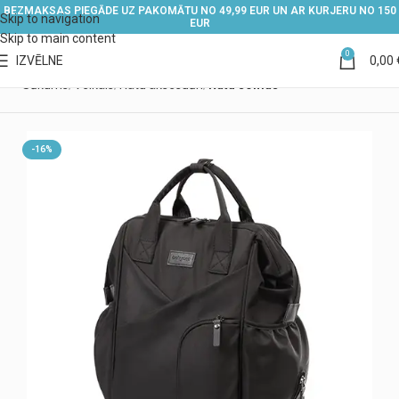
BEZMAKSAS PIEGĀDE UZ PAKOMĀTU NO 49,99 EUR UN AR KURJERU NO 150
Skip to navigation
EUR
Skip to main content
0
IZVĒLNE
0,00
Sākums
Veikals
Ratu aksesuāri
Ratu somas
-16%