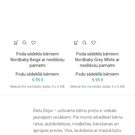
Poda sēdeklis bērniem
Poda sēdeklis bērniem
Nordbaby Beige ar neslīdošu
Nordbaby Grey White ar
pamatni
neslīdošu pamatni
Podu sēdeklīši bērniem
Podu sēdeklīši bērniem
9,95
€
9,95
€
Maksā trīs vienādās daļās 3 x 3.32€
Maksā trīs vienādās daļās 3 x 3.32€
Mak
Ratu Depo – uzticams bērnu preču e-veikals
jaunajiem vecākiem. Pie mums atradīsiet bērnu
ratus, autokrēsliņus, rotaļlietas, barošanas un
aprūpes preces. Viss, lai ikdiena ar mazuli būtu