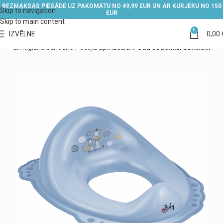
BEZMAKSAS PIEGĀDE UZ PAKOMĀTU NO 49,99 EUR UN AR KURJERU NO 150
Skip to navigation
EUR
Skip to main content
0
IZVĒLNE
0,00
ūpe un higiēna bērniem
Podiņa apmācība
Podu sēdeklīši bērniem