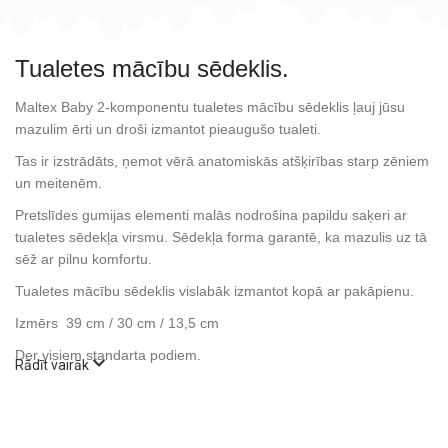
Tualetes mācību sēdeklis.
Maltex Baby 2-komponentu tualetes mācību sēdeklis ļauj jūsu
mazulim ērti un droši izmantot pieaugušo tualeti.
Tas ir izstrādāts, ņemot vērā anatomiskās atšķirības starp zēniem
un meitenēm.
Pretslīdes gumijas elementi malās nodrošina papildu saķeri ar
tualetes sēdekļa virsmu. Sēdekļa forma garantē, ka mazulis uz tā
sēž ar pilnu komfortu.
Tualetes mācību sēdeklis vislabāk izmantot kopā ar pakāpienu.
Izmērs 39 cm / 30 cm / 13,5 cm
Der visiem standarta podiem.
Rādīt vairāk