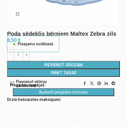
Noklikšķiniet, lai palielinātu
Poda sēdeklis bērniem Maltex Zebra zils
8,50
€
Pieejams noliktavā
PIEVIENOT GROZAM
PIRKT TAGAD
Pievienot vēlmju
Piegādes iespējas:
sarakstam
Apskatīt piegādes metodes
Droši tiešsaistes maksājumi: