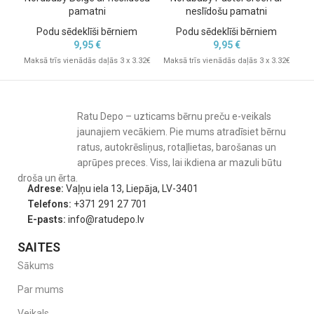
pamatni
neslīdošu pamatni
Podu sēdeklīši bērniem
Podu sēdeklīši bērniem
9,95
€
9,95
€
Maksā trīs vienādās daļās 3 x 3.32€
Maksā trīs vienādās daļās 3 x 3.32€
Mak
Ratu Depo – uzticams bērnu preču e-veikals
jaunajiem vecākiem. Pie mums atradīsiet bērnu
ratus, autokrēsliņus, rotaļlietas, barošanas un
aprūpes preces. Viss, lai ikdiena ar mazuli būtu
droša un ērta.
Adrese:
Vaļņu iela 13, Liepāja, LV-3401
Telefons:
+371 291 27 701
E-pasts:
info@ratudepo.lv
SAITES
Sākums
Par mums
Veikals