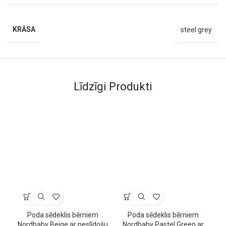
KRĀSA
steel grey
Līdzīgi Produkti
Poda sēdeklis bērniem
Poda sēdeklis bērniem
Nordbaby Beige ar neslīdošu
Nordbaby Pastel Green ar