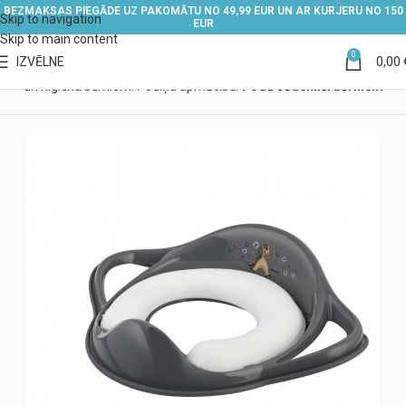
BEZMAKSAS PIEGĀDE UZ PAKOMĀTU NO 49,99 EUR UN AR KURJERU NO 150
Skip to navigation
EUR
Skip to main content
0
IZVĒLNE
0,00
ūpe un higiēna bērniem
Podiņa apmācība
Podu sēdeklīši bērniem