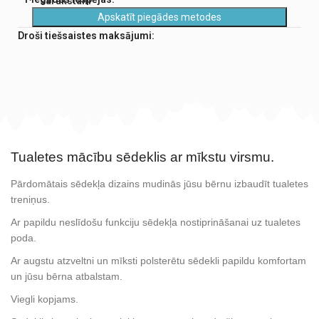
sarakstam
Apskatīt piegādes metodes
Droši tiešsaistes maksājumi:
Tualetes mācību sēdeklis ar mīkstu virsmu.
Pārdomātais sēdekļa dizains mudinās jūsu bērnu izbaudīt tualetes
treniņus.
Ar papildu neslīdošu funkciju sēdekļa nostiprināšanai uz tualetes
poda.
Ar augstu atzveltni un mīksti polsterētu sēdekli papildu komfortam
un jūsu bērna atbalstam.
Viegli kopjams.