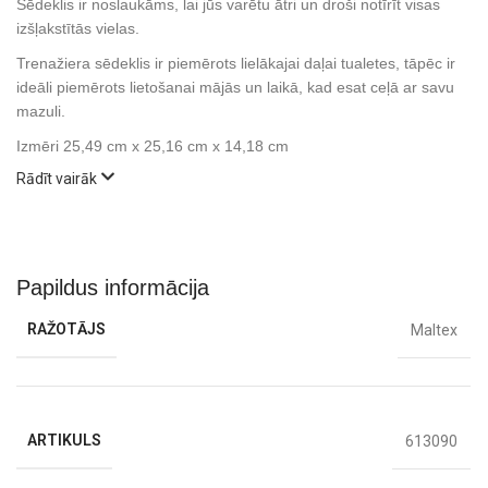
Sēdeklis ir noslaukāms, lai jūs varētu ātri un droši notīrīt visas
izšļakstītās vielas.
Trenažiera sēdeklis ir piemērots lielākajai daļai tualetes, tāpēc ir
ideāli piemērots lietošanai mājās un laikā, kad esat ceļā ar savu
mazuli.
Izmēri 25,49 cm x 25,16 cm x 14,18 cm
Rādīt vairāk
Papildus informācija
RAŽOTĀJS
Maltex
ARTIKULS
613090