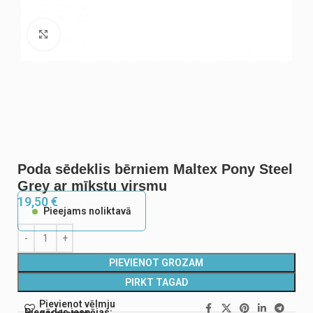
Noklikšķiniet, lai palielinātu
Poda sēdeklis bērniem Maltex Pony Steel
Grey ar mīkstu virsmu
19,50
€
Pieejams noliktavā
PIEVIENOT GROZAM
PIRKT TAGAD
Pievienot vēlmju
Piegādes iespējas: