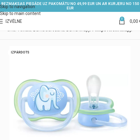
BEZMAKSAS PIEGĀDE UZ PAKOMĀTU NO 49,99 EUR UN AR KURJERU NO 150
Skip to navigation
EUR
Skip to main content
0
IZVĒLNE
0,00
Sākums
Veikals
Bērna barošana
Bērnu knupji
Philips Avent knupji
IZPĀRDOTS