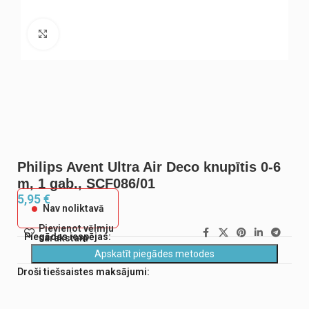
Noklikšķiniet, lai palielinātu
Philips Avent Ultra Air Deco knupītis 0-6
m, 1 gab., SCF086/01
5,95
€
Nav noliktavā
Pievienot vēlmju
Piegādes iespējas:
sarakstam
Apskatīt piegādes metodes
Droši tiešsaistes maksājumi: