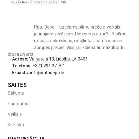
Maksā trīs vienādās daļās 3 x 3.98€
Ratu Depo – uzticams bērnu preču e-veikals
jaunajiem vecākiem. Pie mums atradīsiet bērnu
ratus, autokrēsliņus, rotaļlietas, barošanas un
aprūpes preces. Viss, lai ikdiena ar mazuli būtu
droša un ērta.
Adrese:
Vaļņu iela 13, Liepāja, LV-3401
Telefons:
+371 291 27 701
E-pasts:
info@ratudepo.lv
SAITES
Sākums
Par mums
Veikals
Kontakti
INFORMĀCIJA