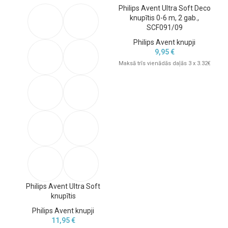
Philips Avent Ultra Soft Deco
knupītis 0-6 m, 2 gab.,
Neu
SCF091/09
Philips Avent knupji
9,95
€
Maksā trīs vienādās daļās 3 x 3.32€
Mak
Philips Avent Ultra Soft
knupītis
Philips Avent knupji
11,95
€