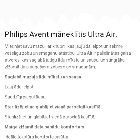
Philips Avent māneklītis Ultra Air.
Mieriniet savu mazuli ar knupīti, kas ļauj ādai elpot un sekmē
veselīgu zobu un smaganu attīstību. Ultra Air ir palielinātas gaisa
atveres, kas saglabā jutīgu ādu mīkstu un sausu, un stingrāka
zīžamā daļa augošiem zobiem un smaganām.
Saglabā mazuļa ādu mīkstu un sausu.
Ļauj ādai elpot.
Saudzīgi pieguļ ādai.
Sterilizējiet un glabājiet vienā parocīgā kastītē.
Sterilizējiet un glabājiet vienā parocīgā kastītē.
Maiga zīžamā daļa papildu komfortam.
Ideāla tekstūra komforta sajūtai.