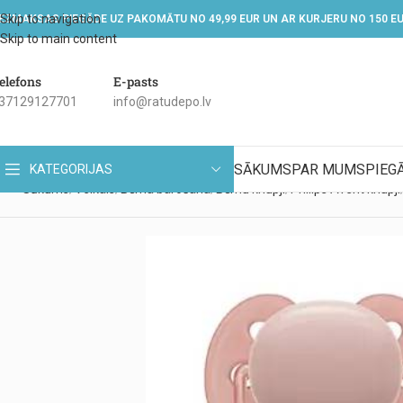
Skip to navigation
EZMAKSAS PIEGĀDE UZ PAKOMĀTU NO 49,99 EUR UN AR KURJERU NO 150 E
Skip to main content
elefons
E-pasts
37129127701
info@ratudepo.lv
SĀKUMS
PAR MUMS
PIEG
KATEGORIJAS
Sākums
Veikals
Bērna barošana
Bērnu knupji
Philips Avent knupji