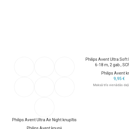
Philips Avent Ultra Soft
6-18 m, 2 gab., S
Philips Avent k
9,95
€
Maksā trīs vienādās daļā
Philips Avent Ultra Air Night knupītis
Philips Avent knupji