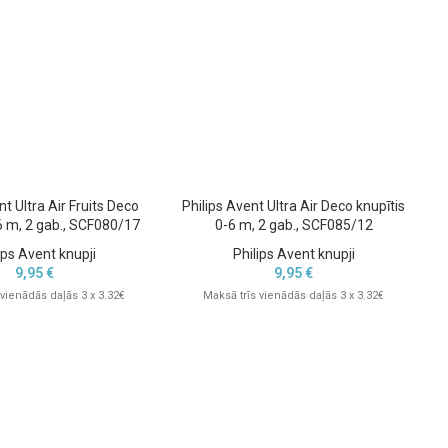
nt Ultra Air Fruits Deco
Philips Avent Ultra Air Deco knupītis
6 m, 2 gab., SCF080/17
0-6 m, 2 gab., SCF085/12
ips Avent knupji
Philips Avent knupji
9,95
€
9,95
€
 vienādās daļās 3 x 3.32€
Maksā trīs vienādās daļās 3 x 3.32€