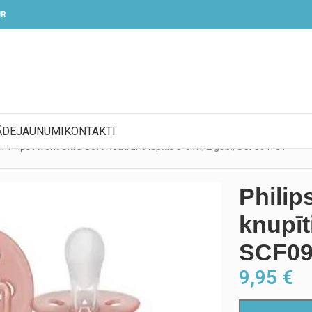
UR
ĀDE
JAUNUMI
KONTAKTI
Philips Avent Ultra Soft Neutral knupītis 0-6 m, 2 gab., SCF091/31
Philip
knupīt
SCF09
9,95
€