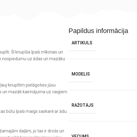
Papildus informācija
ARTIKULS
upīti. Šī knupīša īpaši mīkstais un
azāk nospiedumu uz ādas un mazāku
MODELIS
auj knupītim pielāgoties jūsu
 un mazāk kairinājuma uz vaigiem.
RAŽOTĀJS
as būtu īpaši maigs saskarē ar ādu.
zīžamajām daļām, jo tas ir drošs un
VECUMS