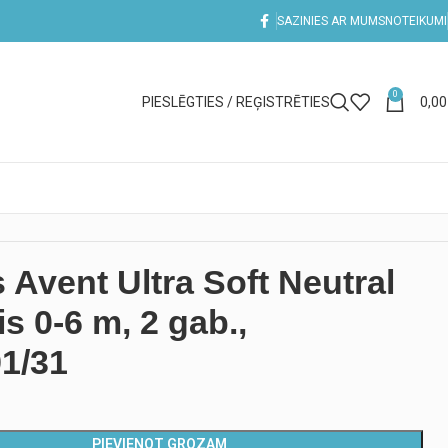
SAZINIES AR MUMS
NOTEIKUMI
0
PIESLĒGTIES / REĢISTRĒTIES
0,0
s Avent Ultra Soft Neutral
is 0-6 m, 2 gab.,
1/31
PIEVIENOT GROZAM