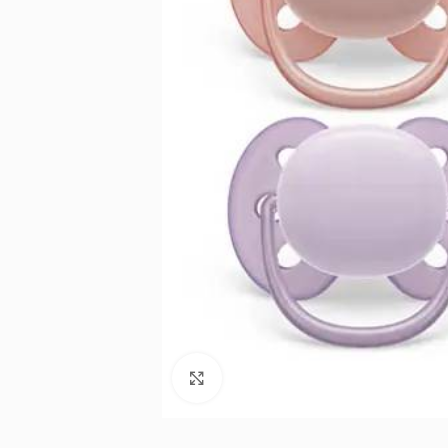
Noklikšķiniet, lai palielinātu