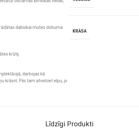
nesatur bīstamas ķīmiskas vielas,
zstrādātas dabiskai mutes dobuma
KRĀSA
tes krūtij.
mplektācijā, darbojas kā
ņu krāsnī. Pēc tam atvelciet elpu, jo
Līdzīgi Produkti