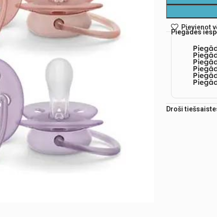
Pievienot 
Piegādes iesp
Piegā
Piegād
Piegā
Piegād
Piegā
Piegād
Droši tiešsaist