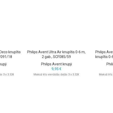
 Deco knupītis
Philips Avent Ultra Air knupītis 0-6 m,
Philips Ave
CF091/18
2 gab., SCF085/59
knupītis 0-
nupji
Philips Avent knupji
Phil
9,95
€
s 3 x 3.32€
Maksā trīs vienādās daļās 3 x 3.32€
Maksā trīs