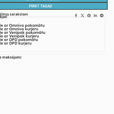
PIRKT TAGAD
vēlmju sarakstam
ējas:
de ar Omniva pakomātu
e ar Omniva kurjeru
de ar Venipak pakomātu
e ar Venipak kurjeru
de ar DPD pakomātu
e ar DPD kurjeru
es maksājumi: