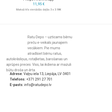
11,95
€
Maksā trīs vienādās daļās 3 x 3.98€
Ratu Depo – uzticams bērnu
preču e-veikals jaunajiem
vecākiem. Pie mums
atradīsiet bērnu ratus,
autokrēsliņus, rotaļlietas, barošanas un
aprūpes preces. Viss, lai ikdiena ar mazuli
būtu droša un ērta.
Adrese:
Vaļņu iela 13, Liepāja, LV-3401
Telefons:
+371 291 27 701
E-pasts:
info@ratudepo.lv