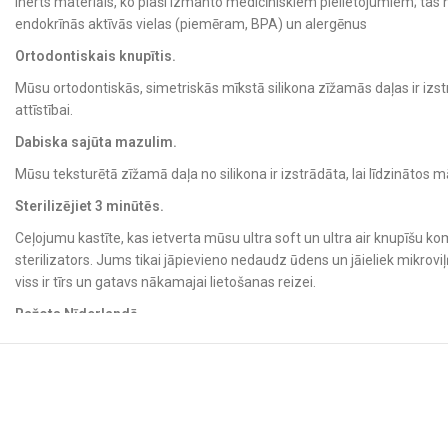
inerts materiāls, ko plaši izmanto medicīniskiem pielietojumiem; tas 
endokrīnās aktīvās vielas (piemēram, BPA) un alergēnus
Ortodontiskais knupītis.
Mūsu ortodontiskās, simetriskās mīkstā silikona zīžamās daļas ir i
attīstībai.
Dabiska sajūta mazulim.
Mūsu teksturētā zīžamā daļa no silikona ir izstrādāta, lai līdzinātos mā
Sterilizējiet 3 minūtēs.
Ceļojumu kastīte, kas ietverta mūsu ultra soft un ultra air knupīšu ko
sterilizators. Jums tikai jāpievieno nedaudz ūdens un jāieliek mikroviļ
viss ir tīrs un gatavs nākamajai lietošanas reizei.
Ražots Nīderlandē.
Mūsu ultra soft un ultra air knupīši ir izstrādāti un ražoti Nīderlandē.
Rādīt vairāk