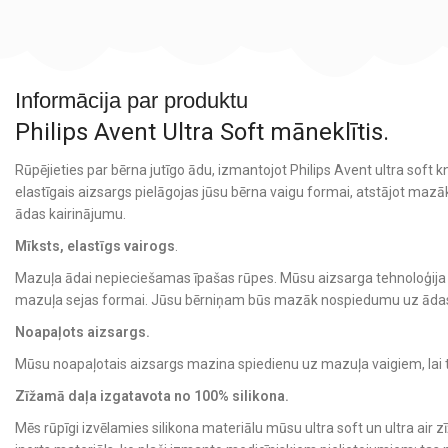
Informācija par produktu
Philips Avent Ultra Soft māneklītis.
Rūpējieties par bērna jutīgo ādu, izmantojot Philips Avent ultra soft kn
elastīgais aizsargs pielāgojas jūsu bērna vaigu formai, atstājot m
ādas kairinājumu.
Mīksts, elastīgs vairogs
.
Mazuļa ādai nepieciešamas īpašas rūpes. Mūsu aizsarga tehnoloģija ļ
mazuļa sejas formai. Jūsu bērniņam būs mazāk nospiedumu uz ādas
Noapaļots aizsargs.
Mūsu noapaļotais aizsargs mazina spiedienu uz mazuļa vaigiem, lai t
Zīžamā daļa izgatavota no 100% silikona.
Mēs rūpīgi izvēlamies silikona materiālu mūsu ultra soft un ultra air 