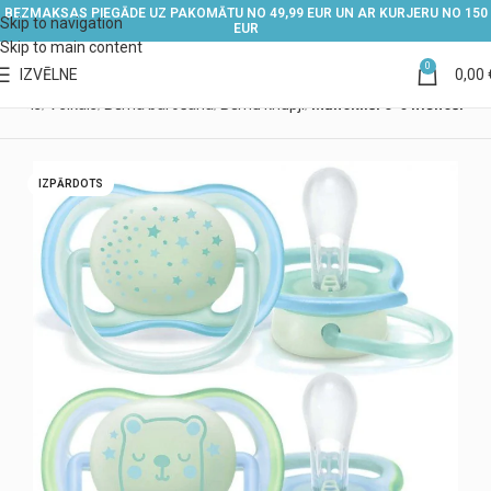
BEZMAKSAS PIEGĀDE UZ PAKOMĀTU NO 49,99 EUR UN AR KURJERU NO 150
Skip to navigation
EUR
Skip to main content
0
IZVĒLNE
0,00
ākums
Veikals
Bērna barošana
Bērnu knupji
Māneklīši 0-6 mēneši
IZPĀRDOTS