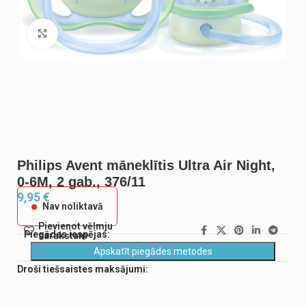
Noklikšķiniet, lai palielinātu
Philips Avent māneklītis Ultra Air Night,
0-6M, 2 gab., 376/11
9,95
€
Nav noliktavā
Pievienot vēlmju
Piegādes iespējas:
sarakstam
Apskatīt piegādes metodes
Droši tiešsaistes maksājumi: