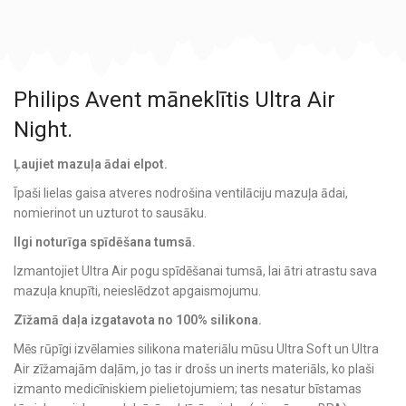
Philips Avent māneklītis Ultra Air
Night.
Ļaujiet mazuļa ādai elpot.
Īpaši lielas gaisa atveres nodrošina ventilāciju mazuļa ādai,
nomierinot un uzturot to sausāku.
Ilgi noturīga spīdēšana tumsā.
Izmantojiet Ultra Air pogu spīdēšanai tumsā, lai ātri atrastu sava
mazuļa knupīti, neieslēdzot apgaismojumu.
Zīžamā daļa izgatavota no 100% silikona.
Mēs rūpīgi izvēlamies silikona materiālu mūsu Ultra Soft un Ultra
Air zīžamajām daļām, jo tas ir drošs un inerts materiāls, ko plaši
izmanto medicīniskiem pielietojumiem; tas nesatur bīstamas