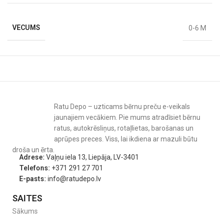
Ultra Air knupītis: 2 gab.
VECUMS
0-6 M
Ratu Depo – uzticams bērnu preču e-veikals
jaunajiem vecākiem. Pie mums atradīsiet bērnu
ratus, autokrēsliņus, rotaļlietas, barošanas un
aprūpes preces. Viss, lai ikdiena ar mazuli būtu
droša un ērta.
Adrese:
Vaļņu iela 13, Liepāja, LV-3401
Telefons:
+371 291 27 701
E-pasts:
info@ratudepo.lv
SAITES
Sākums