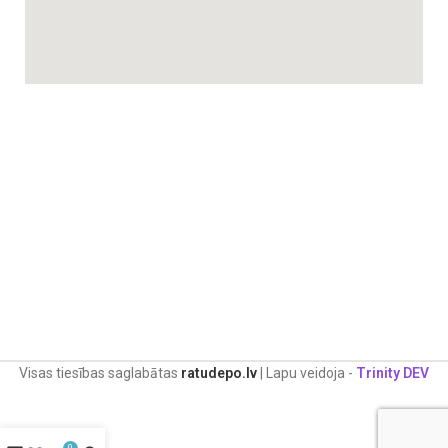
Visas tiesības saglabātas
ratudepo.lv
| Lapu veidoja -
Trinity DEV
0