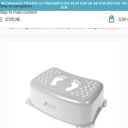
BEZMAKSAS PIEGĀDE UZ PAKOMĀTU NO 49,99 EUR UN AR KURJERU NO 150
Skip to navigation
EUR
Skip to main content
0
IZVĒLNE
0,00
s
Aprūpe un higiēna bērniem
Podiņa apmācība
Pakāpieni bērniem