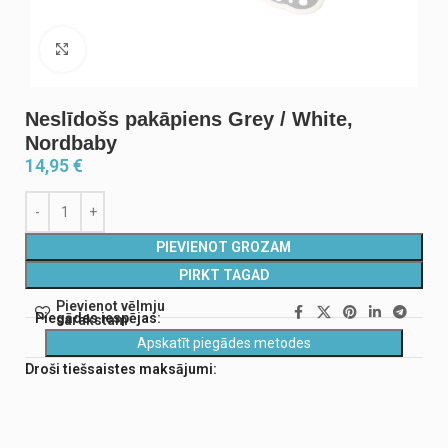
Noklikšķiniet, lai palielinātu
Neslīdošs pakāpiens Grey / White,
Nordbaby
14,95
€
PIEVIENOT GROZAM
PIRKT TAGAD
Pievienot vēlmju
Piegādes iespējas:
sarakstam
Apskatīt piegādes metodes
Droši tiešsaistes maksājumi: