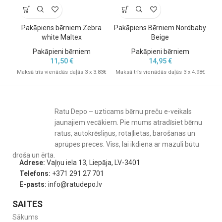
Pakāpiens bērniem Zebra
Pakāpiens Bērniem Nordbaby
Pa
white Maltex
Beige
Pakāpieni bērniem
Pakāpieni bērniem
11,50
€
14,95
€
Maksā trīs vienādās daļās 3 x 3.83€
Maksā trīs vienādās daļās 3 x 4.98€
Mak
Ratu Depo – uzticams bērnu preču e-veikals
jaunajiem vecākiem. Pie mums atradīsiet bērnu
ratus, autokrēsliņus, rotaļlietas, barošanas un
aprūpes preces. Viss, lai ikdiena ar mazuli būtu
droša un ērta.
Adrese:
Vaļņu iela 13, Liepāja, LV-3401
Telefons:
+371 291 27 701
E-pasts:
info@ratudepo.lv
SAITES
Sākums