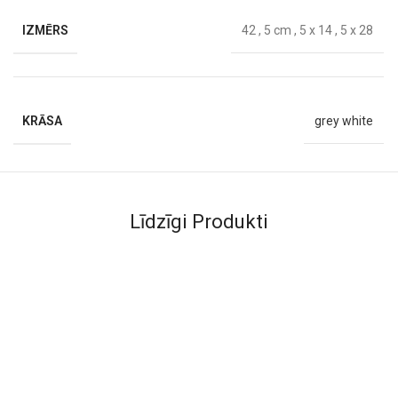
IZMĒRS
42
,
5 cm
,
5 x 14
,
5 x 28
KRĀSA
grey white
Līdzīgi Produkti