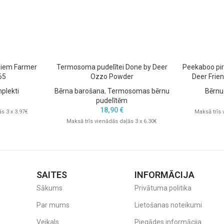
niem Farmer
Termosoma pudelītei Done by Deer
Peekaboo pi
65
Ozzo Powder
Deer Frie
plekti
Bērna barošana
,
Termosomas bērnu
Bērnu
pudelītēm
18,90
€
s 3 x 3.97€
Maksā trīs 
Maksā trīs vienādās daļās 3 x 6.30€
SAITES
INFORMĀCIJA
Sākums
Privātuma politika
Par mums
Lietošanas noteikumi
Veikals
Piegādes informācija