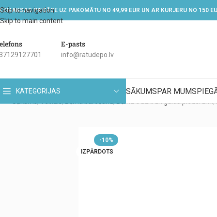
Skip to navigation
EZMAKSAS PIEGĀDE UZ PAKOMĀTU NO 49,99 EUR UN AR KURJERU NO 150 E
Skip to main content
elefons
E-pasts
37129127701
info@ratudepo.lv
SĀKUMS
PAR MUMS
PIEG
KATEGORIJAS
Sākums
Veikals
Bērna barošana
Bērnu trauki un galda piederumi
-10%
IZPĀRDOTS