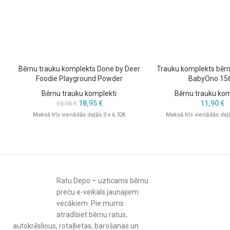
Bērnu trauku komplekts Done by Deer
Trauku komplekts bēr
Foodie Playground Powder
BabyOno 15
Bērnu trauku komplekti
Bērnu trauku kom
18,95
€
11,90
€
19,95
€
Maksā trīs vienādās daļās 3 x 6.32€
Maksā trīs vienādās daļā
Ratu Depo – uzticams bērnu
preču e-veikals jaunajiem
vecākiem. Pie mums
atradīsiet bērnu ratus,
autokrēsliņus, rotaļlietas, barošanas un