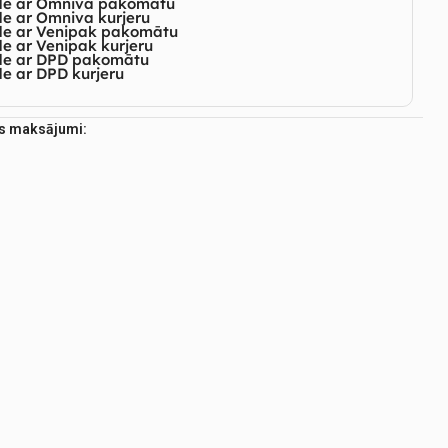
de ar Omniva pakomātu
e ar Omniva kurjeru
de ar Venipak pakomātu
e ar Venipak kurjeru
de ar DPD pakomātu
e ar DPD kurjeru
es maksājumi: