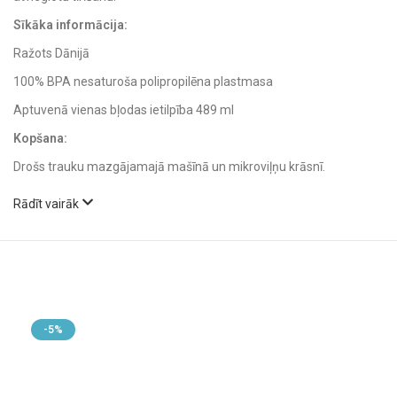
Sīkāka informācija:
Ražots Dānijā
100% BPA nesaturoša polipropilēna plastmasa
Aptuvenā vienas bļodas ietilpība 489 ml
Kopšana:
Drošs trauku mazgājamajā mašīnā un mikroviļņu krāsnī.
Rādīt vairāk
-5%