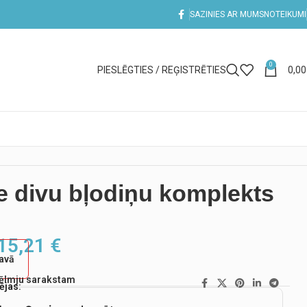
SAZINIES AR MUMS
NOTEIKUMI
0
PIESLĒGTIES / REĢISTRĒTIES
0,0
 divu bļodiņu komplekts
15,21
€
tavā
vēlmju sarakstam
ējas: