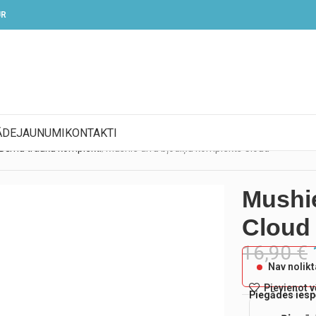
UR
ĀDE
JAUNUMI
KONTAKTI
Bērnu trauku komplekti
Mushie divu bļodiņu komplekts Cloud
Mushie
Cloud
16,90
€
Nav nolik
Pievienot 
Piegādes iesp