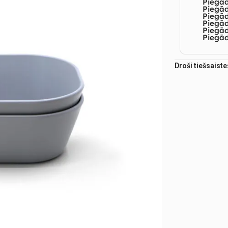
Piegā
Piegād
Piegā
Piegād
Piegā
Piegād
Droši tiešsaist