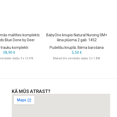
rmās maltītes komplekts
BabyOno knupis Natural Nursing 0M+
nds Blue Done by Deer
lēna plūsma 2 gab. 1452
 trauku komplekti
Pudelīšu knupīši
,
Bērna barošana
38,90
€
5,50
€
vienādās daļās 3 x 12.97€
Maksā trīs vienādās daļās 3 x 1.83€
KĀ MŪS ATRAST?