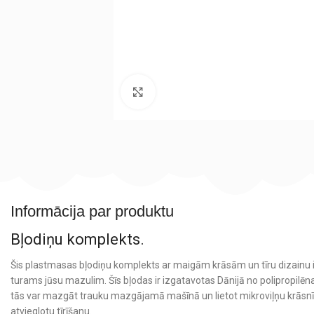
Noklikšķiniet, lai palielinātu
Informācija par produktu
Bļodiņu komplekts.
Šis plastmasas bļodiņu komplekts ar maigām krāsām un tīru dizainu ir
turams jūsu mazulim. Šīs bļodas ir izgatavotas Dānijā no polipropilē
tās var mazgāt trauku mazgājamā mašīnā un lietot mikroviļņu krāsnī, 
atvieglotu tīrīšanu.