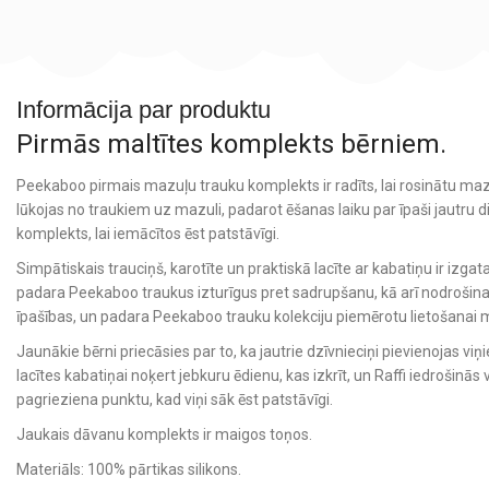
Informācija par produktu
Pirmās maltītes komplekts bērniem.
Peekaboo pirmais mazuļu trauku komplekts ir radīts, lai rosinātu mazo ē
lūkojas no traukiem uz mazuli, padarot ēšanas laiku par īpaši jautru d
komplekts, lai iemācītos ēst patstāvīgi.
Simpātiskais trauciņš, karotīte un praktiskā lacīte ar kabatiņu ir izgata
padara Peekaboo traukus izturīgus pret sadrupšanu, kā arī nodrošina
īpašības, un padara Peekaboo trauku kolekciju piemērotu lietošanai m
Jaunākie bērni priecāsies par to, ka jautrie dzīvnieciņi pievienojas viņi
lacītes kabatiņai noķert jebkuru ēdienu, kas izkrīt, un Raffi iedrošinās
pagrieziena punktu, kad viņi sāk ēst patstāvīgi.
Jaukais dāvanu komplekts ir maigos toņos.
Materiāls: 100% pārtikas silikons.