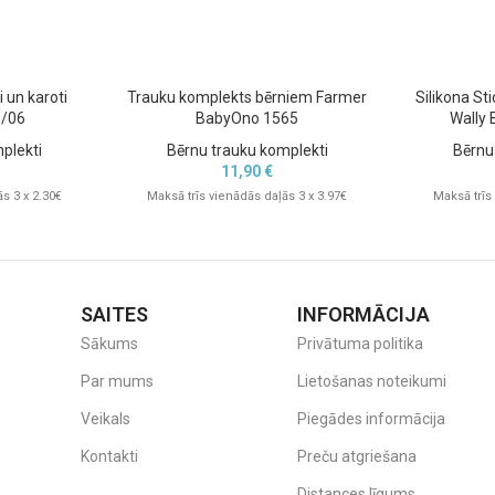
 un karoti
Trauku komplekts bērniem Farmer
Silikona St
/06
BabyOno 1565
Wally 
plekti
Bērnu trauku komplekti
Bērnu
11,90
€
s 3 x 2.30€
Maksā trīs vienādās daļās 3 x 3.97€
Maksā trīs
SAITES
INFORMĀCIJA
Sākums
Privātuma politika
Par mums
Lietošanas noteikumi
Veikals
Piegādes informācija
Kontakti
Preču atgriešana
Distances līgums