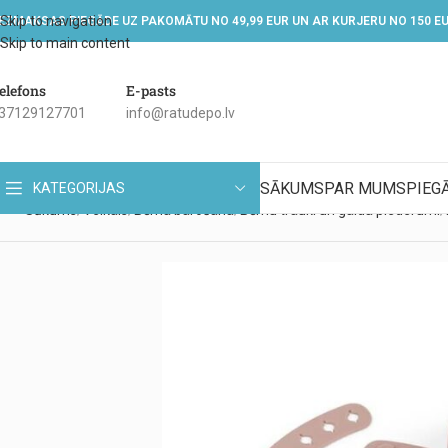
Skip to navigation
EZMAKSAS PIEGĀDE UZ PAKOMĀTU NO 49,99 EUR UN AR KURJERU NO 150 E
Skip to main content
elefons
E-pasts
37129127701
info@ratudepo.lv
SĀKUMS
PAR MUMS
PIEG
KATEGORIJAS
Sākums
Veikals
Bērna barošana
Bērnu trauki un galda piederumi