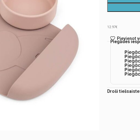
12.97€
Pievienot 
Piegādes iesp
Piegā
Piegād
Piegā
Piegād
Piegā
Piegād
Droši tiešsaist