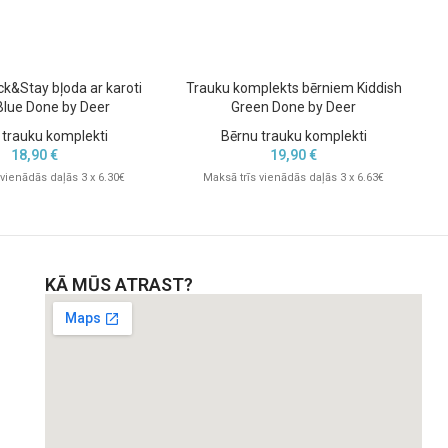
ick&Stay bļoda ar karoti
Trauku komplekts bērniem Kiddish
Blue Done by Deer
Green Done by Deer
 trauku komplekti
Bērnu trauku komplekti
18,90
€
19,90
€
 vienādās daļās 3 x 6.30€
Maksā trīs vienādās daļās 3 x 6.63€
KĀ MŪS ATRAST?