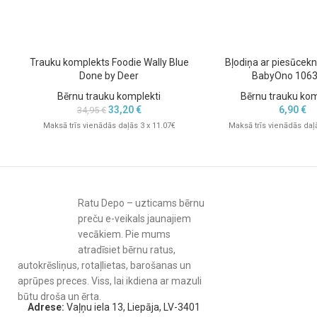
Trauku komplekts Foodie Wally Blue
Bļodiņa ar piesūcekni
Done by Deer
BabyOno 1063
Bērnu trauku komplekti
Bērnu trauku kom
33,20
€
6,90
€
34,95
€
Maksā trīs vienādās daļās 3 x 11.07€
Maksā trīs vienādās daļā
Ratu Depo – uzticams bērnu
preču e-veikals jaunajiem
vecākiem. Pie mums
atradīsiet bērnu ratus,
autokrēsliņus, rotaļlietas, barošanas un
aprūpes preces. Viss, lai ikdiena ar mazuli
būtu droša un ērta.
Adrese:
Vaļņu iela 13, Liepāja, LV-3401