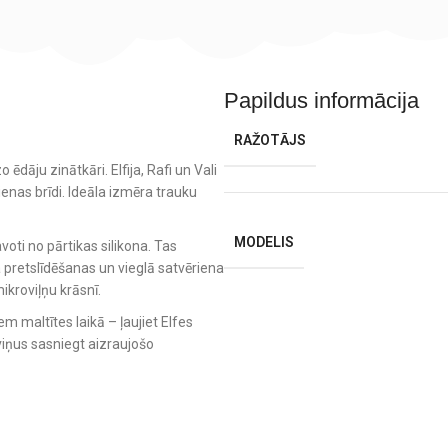
Papildus informācija
RAŽOTĀJS
dāju zinātkāri. Elfija, Rafi un Vali
ienas brīdi. Ideāla izmēra trauku
MODELIS
voti no pārtikas silikona. Tas
 pretslīdēšanas un vieglā satvēriena
ikroviļņu krāsnī.
em maltītes laikā – ļaujiet Elfes
 viņus sasniegt aizraujošo