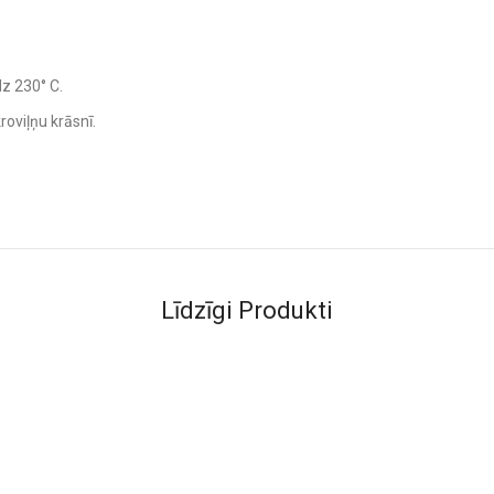
dz 230° C.
oviļņu krāsnī.
Līdzīgi Produkti