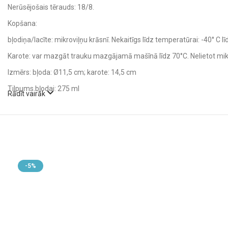
Nerūsējošais tērauds: 18/8.
Kopšana:
bļodiņa/lacīte: mikroviļņu krāsnī. Nekaitīgs līdz temperatūrai: -40° C lī
Karote: var mazgāt trauku mazgājamā mašīnā līdz 70°C. Nelietot mikr
Izmērs: bļoda: Ø11,5 cm; karote: 14,5 cm
Tilpums bļodai: 275 ml
Rādīt vairāk
-5%