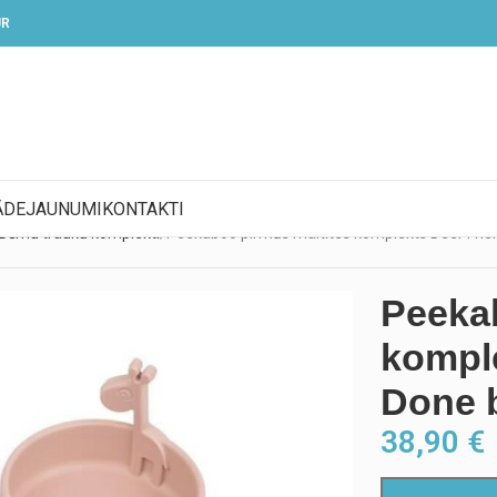
UR
ĀDE
JAUNUMI
KONTAKTI
Bērnu trauku komplekti
Peekaboo pirmās maltītes komplekts Deer Fri
Peekab
kompl
Done 
38,90
€