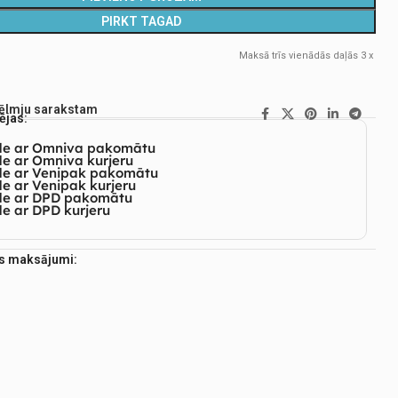
PIRKT TAGAD
Maksā trīs vienādās daļās 3 x
vēlmju sarakstam
ējas:
de ar Omniva pakomātu
e ar Omniva kurjeru
de ar Venipak pakomātu
e ar Venipak kurjeru
de ar DPD pakomātu
e ar DPD kurjeru
es maksājumi: