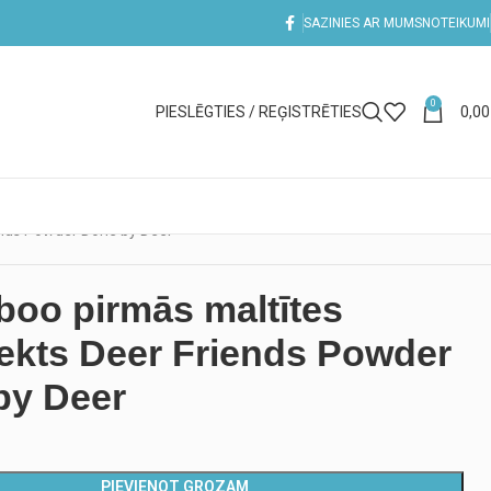
SAZINIES AR MUMS
NOTEIKUMI
0
PIESLĒGTIES / REĢISTRĒTIES
0,0
ends Powder Done by Deer
oo pirmās maltītes
ekts Deer Friends Powder
by Deer
PIEVIENOT GROZAM