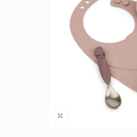
Noklikšķiniet, lai palielinātu