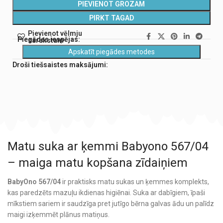
PIEVIENOT GROZAM
PIRKT TAGAD
Pievienot vēlmju
Piegādes iespējas:
sarakstam
Apskatīt piegādes metodes
Droši tiešsaistes maksājumi:
Matu suka ar ķemmi Babyono 567/04
– maiga matu kopšana zīdaiņiem
BabyOno 567/04
ir praktisks matu sukas un ķemmes komplekts,
kas paredzēts mazuļu ikdienas higiēnai. Suka ar dabīgiem, īpaši
mīkstiem sariem ir saudzīga pret jutīgo bērna galvas ādu un palīdz
maigi izķemmēt plānus matiņus.