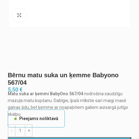
Noklikšķiniet, lai palielinātu
Bērnu matu suka un ķemme Babyono
567/04
5,50
€
Matu suka ar ķemmi BabyOno 567/04
nodrošina saudzīgu
mazuļa matu kopšanu. Dabīgie, īpaši mīkstie sari maigi masē
galvas ādu, bet ķemme ar noapaļotiem galiem aizsargā jutīgo
skalpu.
Pieejams noliktavā