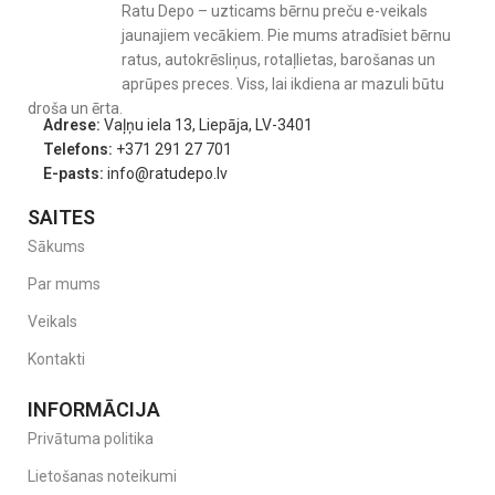
Ratu Depo – uzticams bērnu preču e-veikals
jaunajiem vecākiem. Pie mums atradīsiet bērnu
ratus, autokrēsliņus, rotaļlietas, barošanas un
aprūpes preces. Viss, lai ikdiena ar mazuli būtu
droša un ērta.
Adrese:
Vaļņu iela 13, Liepāja, LV-3401
Telefons:
+371 291 27 701
E-pasts:
info@ratudepo.lv
SAITES
Sākums
Par mums
Veikals
Kontakti
INFORMĀCIJA
Privātuma politika
Lietošanas noteikumi