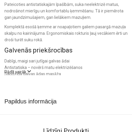
Pateicoties antistatiskajām īpašībām, suka neelektrizē matus,
nodrošinot mierīgu un komfortablu ķemmēšanu. Tā ir piemērota
gan jaundzimušajiem, gan lielākiem mazuļiem.
Komplektā esošā ķemme ar noapaļotiem galiem pasargā mazuļa
skalpu no kairinājuma. Ergonomiskais rokturis ļauj vecākiem ērti un
droši turēt suku rokā.
Galvenās priekšrocības
Dabīgi, maigi sari jutīgai galvas ādai
Antistatiska – novērš matu elektrizēšanos
Rādīt vairāk
Saudzīga galvas ādas masāža
Ķemme ar noapaļotiem galiem
Ērts, ergonomisks rokturis
Krāsa: Grey
Tehniskā informācija
Papildus informācija
Komplekts: matu suka + ķemme
Sari: dabīgi, īpaši mīksti
Rokturis: plastmasa
Līdzīgi Produkti
Piemērots jaundzimušajiem un mazuļiem