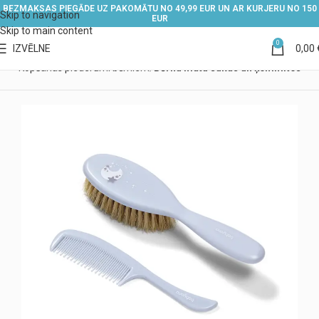
BEZMAKSAS PIEGĀDE UZ PAKOMĀTU NO 49,99 EUR UN AR KURJERU NO 150
Skip to navigation
EUR
Skip to main content
0
IZVĒLNE
0,00
iem
Kopšanas piederumi bērniem
Bērnu matu sukas un ķemmītes