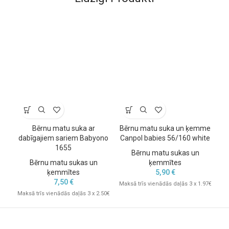
Bērnu matu suka ar
Bērnu matu suka un ķemme
B
dabīgajiem sariem Babyono
Canpol babies 56/160 white
C
1655
Bērnu matu sukas un
Bērnu matu sukas un
ķemmītes
ķemmītes
5,90
€
7,50
€
Maksā trīs vienādās daļās 3 x 1.97€
Mak
Maksā trīs vienādās daļās 3 x 2.50€