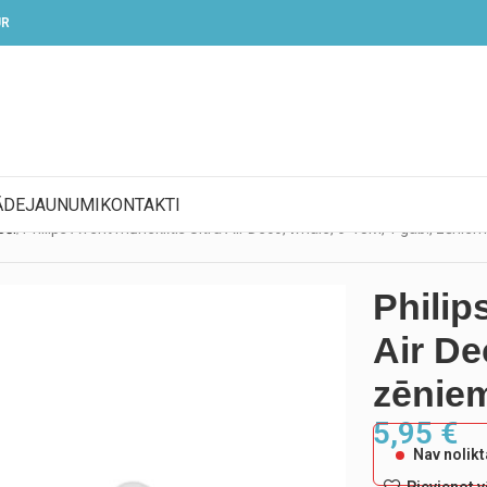
UR
ĀDE
JAUNUMI
KONTAKTI
eši
Philips Avent māneklītis Ultra Air Deco, whale, 6-18M, 1 gab., zēnie
Philip
Air De
zēniem
5,95
€
Nav nolik