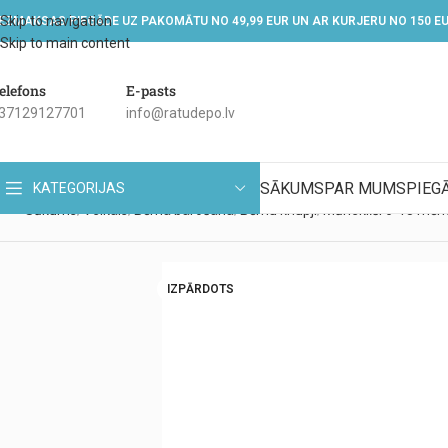
Skip to navigation
EZMAKSAS PIEGĀDE UZ PAKOMĀTU NO 49,99 EUR UN AR KURJERU NO 150 E
Skip to main content
elefons
E-pasts
37129127701
info@ratudepo.lv
SĀKUMS
PAR MUMS
PIEG
KATEGORIJAS
Sākums
Veikals
Bērna barošana
Bērnu knupji
Māneklīši 6-18 mēn
IZPĀRDOTS