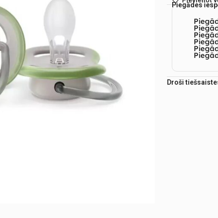
Pievienot 
Piegādes iesp
Piegā
Piegād
Piegā
Piegād
Piegā
Piegād
Droši tiešsaist