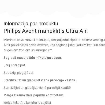
Informācija par produktu
Philips Avent māneklītis Ultra Air.
Mieriniet savu mazuli ar knupīti, kas ļauj ādai elpot un sekmē veselīg
Air ir palielinātas gaisa atveres, kas saglabā jutīgu ādu mīkstu un sa
augošiem zobiem un smaganām.
Saglabā mazuļa ādu mīkstu un sausu.
Ļauj ādai elpot.
Saudzīgi pieguļ ādai.
Sterilizējiet un glabājiet vienā parocīgā kastītē.
Sterilizējiet un glabājiet vienā parocīgā kastītē.
Maiga zīžamā daļa papildu komfortam.
Ideāla tekstūra komforta sajūtai.