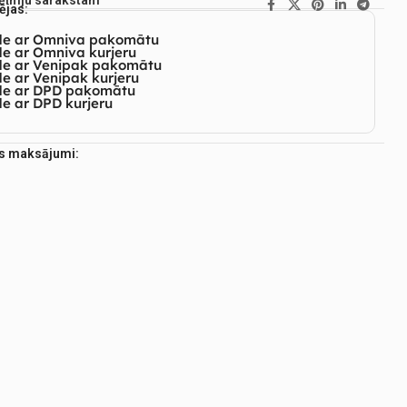
vēlmju sarakstam
ējas:
de ar Omniva pakomātu
e ar Omniva kurjeru
de ar Venipak pakomātu
e ar Venipak kurjeru
de ar DPD pakomātu
e ar DPD kurjeru
es maksājumi: