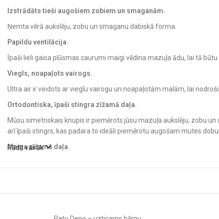
Izstrādāts tieši augošiem zobiem un smaganām.
Ņemta vērā aukslēju, zobu un smaganu dabiskā forma.
Papildu ventilācija.
Īpaši lieli gaisa plūsmas caurumi maigi vēdina mazuļa ādu, lai tā būt
Viegls, noapaļots vairogs.
Ultra air ir veidots ar vieglu vairogu un noapaļotām malām, lai nodr
Ortodontiska, īpaši stingra zīžamā daļa.
Mūsu simetriskais knupis ir piemērots jūsu mazuļa aukslēju, zobu un 
arī īpaši stingrs, kas padara to ideāli piemērotu augošam mutes do
Maiga zīžamā daļa.
Rādīt vairāk
Viss ultra air knupītī, ieskaitot maigo zīžamo daļu, ir veidots tā, lai justo
Vienkārša sterilizācija un uzglabāšana.
Ultra air ceļojumu kastīte darbojas kā sterilizators, tāpēc viss, kas ju
ūdens un jāieliek to mikroviļņu krāsnī. Pēc tam atvelciet elpu, jo tas 
lietošanai.
Ratu Depo – uzticams bērnu