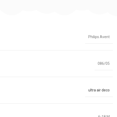
Philips Avent
086/05
ultra air deco
6-18 M