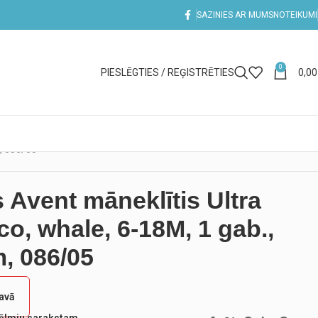
SAZINIES AR MUMS
NOTEIKUMI
0
PIESLĒGTIES / REĢISTRĒTIES
0,0
m, 086/05
s Avent māneklītis Ultra
co, whale, 6-18M, 1 gab.,
, 086/05
tavā