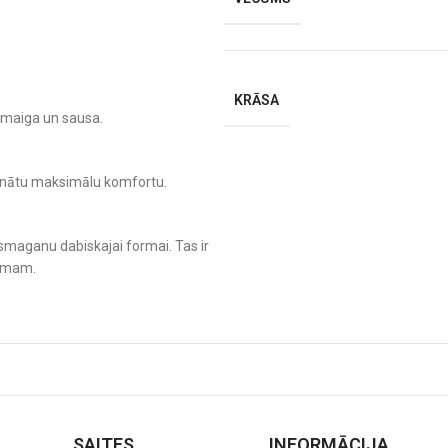
KRĀSA
u maiga un sausa.
ošinātu maksimālu komfortu.
smaganu dabiskajai formai. Tas ir
bumam.
s viegli un ērti.
ms jādara, ir jāpievieno nedaudz
būtu tīrs un gatavs nākamajai
SAITES
INFORMĀCIJA