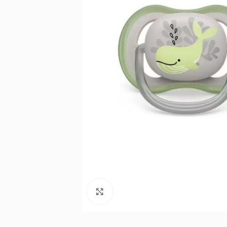
Noklikšķiniet, lai palielinātu