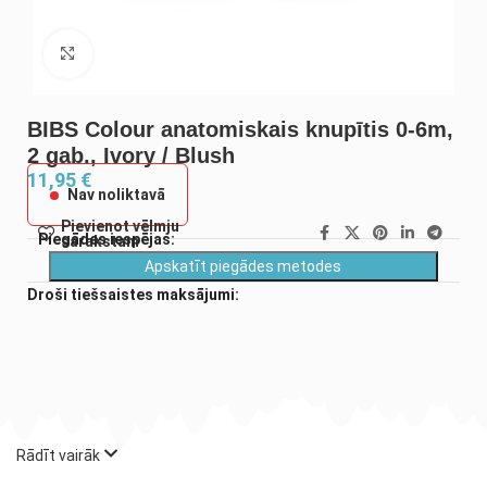
Noklikšķiniet, lai palielinātu
BIBS Colour anatomiskais knupītis 0-6m,
2 gab., Ivory / Blush
11,95
€
Nav noliktavā
Pievienot vēlmju
Piegādes iespējas:
sarakstam
Apskatīt piegādes metodes
Droši tiešsaistes maksājumi:
Rādīt vairāk