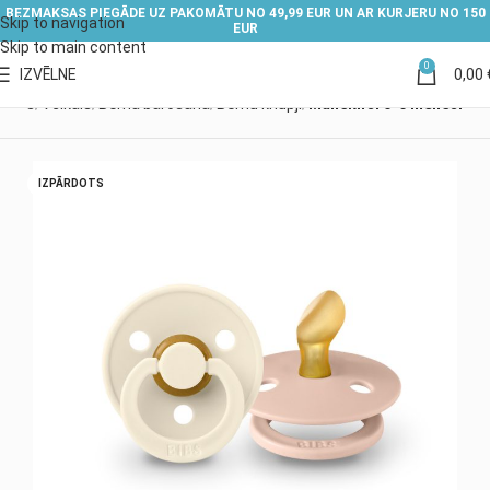
BEZMAKSAS PIEGĀDE UZ PAKOMĀTU NO 49,99 EUR UN AR KURJERU NO 150
Skip to navigation
EUR
Skip to main content
0
IZVĒLNE
0,00
kums
Veikals
Bērna barošana
Bērnu knupji
Māneklīši 0-6 mēneši
IZPĀRDOTS