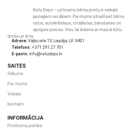
Ratu Depo – uzticams bērnu preču e-veikals
jaunajiem vecākiem. Pie mums atradīsiet bērnu
ratus, autokrēsliņus, rotaļlietas, barošanas un
aprūpes preces. Viss, lai ikdiena ar mazuli būtu
droša un ērta.
Adrese:
Vaļņu iela 13, Liepāja, LV-3401
Telefons:
+371 291 27 701
E-pasts:
info@ratudepo.lv
SAITES
Sākums
Par mums
Veikals
Kontakti
INFORMĀCIJA
Privātuma politika