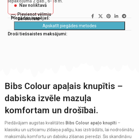
Iepakojumā 2 gab., 6-18 m.
Nav noliktavā
Pievienot vēlmju
Piegādes iespējas:
sarakstam
Apskatīt piegādes metodes
Droši tiešsaistes maksājumi:
Bibs Colour apaļais knupītis –
dabiska izvēle mazuļa
komfortam un drošībai.
Piedāvājam augstas kvalitātes
Bibs Colour apaļo knupīti
–
klasisku un uzticamu zīdaiņa palīgu, kas izstrādāts, lai nodrošinātu
maksimālu komfortu un dabisku zīšanas pieredzi. Šis skandināvu