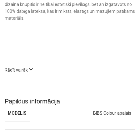
dizaina knupītis ir ne tikai estētiski pievilcīgs, bet arī izgatavots no
100% dabīga lateksa, kas ir mīksts, elastīgs un mazuļiem patīkams
materiāls.
Rādīt vairāk
Papildus informācija
Kāpēc izvēlēties Bibs Colour apaļo
MODELIS
BIBS Colour apaļais
knupīti?
Dabisks un drošs materiāls
– izgatavots no 100% dabīga lateksa,