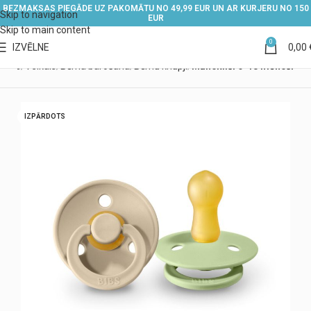
BEZMAKSAS PIEGĀDE UZ PAKOMĀTU NO 49,99 EUR UN AR KURJERU NO 150
Skip to navigation
EUR
Skip to main content
0
IZVĒLNE
0,00
kums
Veikals
Bērna barošana
Bērnu knupji
Māneklīši 6-18 mēneši
IZPĀRDOTS