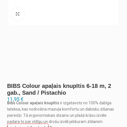
Noklikšķiniet, lai palielinātu
BIBS Colour apaļais knupītis 6-18 m, 2
gab., Sand / Pistachio
11,95
€
Bibs Colour apaļais knupītis
ir izgatavots no 100% dabīga
lateksa, kas nodrošina mazuļa komfortu un dabisku zīšanas
pieredzi. Tā ergonomiskais dizains un plašā krāsu izvēle
padara to par stilīgu un drošu izvēli jebkuram zīdainim.