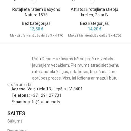
Rotaļlieta ratiem Babyono
Attīstošā rotaļlieta stiepļu
M
Nature 1578
krelles, Polar B
sl
Bez kategorijas
Bez kategorijas
12,50
€
14,20
€
Maksā trīs vienādās daļās 3 x 4.17€
Maksā trīs vienādās daļās 3 x 4.73€
Mak
Ratu Depo – uzticams bērnu preču e-veikals
jaunajiem vecākiem. Pie mums atradīsiet bērnu
ratus, autokrēsliņus, rotaļlietas, barošanas un
aprūpes preces. Viss, lai ikdiena ar mazuli būtu
droša un ērta.
Adrese:
Vaļņu iela 13, Liepāja, LV-3401
Telefons:
+371 291 27 701
E-pasts:
info@ratudepo.lv
SAITES
Sākums
Par mums