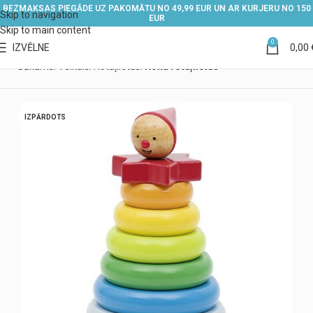
BEZMAKSAS PIEGĀDE UZ PAKOMĀTU NO 49,99 EUR UN AR KURJERU NO 150
Skip to navigation
EUR
Skip to main content
0
IZVĒLNE
0,00
Sākums
Veikals
Rotaļlietas
Koka rotaļlietas
IZPĀRDOTS