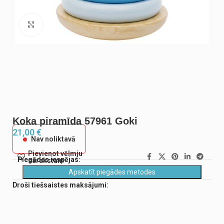
Noklikšķiniet, lai palielinātu
Koka piramīda 57961 Goki
21,00
€
Nav noliktavā
Pievienot vēlmju
Piegādes iespējas:
sarakstam
Apskatīt piegādes metodes
Droši tiešsaistes maksājumi: