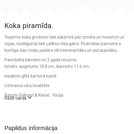
Koka piramīda.
Vispirms koka gredzeni tiek sakārtoti pēc izmēra un novietoti uz
nūjas, noslēgumā tiek uzlikta rūķa galva. Piramīdas pamatne ir
kustīga, kas rotaļu padara vēl interesantāku un aizraujošāku.
Paredzēta bērniem no 2 gada vecuma.
Izmērs: augstums 18.8 cm, diametrs 11.6 cm
Iepakots glītā kartona kastē.
Uzticama vācu kvalitāte
Ražots Gollnest & Kiesel, Vācijā.
Rādīt vairāk
Papildus informācija