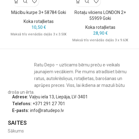
Mācību kurpe 3+ 58784 Goki
Rotaļu vilciens LONDON 2+
Ro
55959 Goki
Koka rotaļlietas
10,50
€
Koka rotaļlietas
28,90
€
Maksā trīs vienādās daļās 3 x 3.50€
Maksā trīs vienādās daļās 3 x 9.63€
Mak
Ratu Depo – uzticams bērnu preču e-veikals
jaunajiem vecākiem. Pie mums atradīsiet bērnu
ratus, autokrēsliņus, rotaļlietas, barošanas un
aprūpes preces. Viss, lai ikdiena ar mazuli būtu
droša un ērta.
Adrese:
Vaļņu iela 13, Liepāja, LV-3401
Telefons:
+371 291 27 701
E-pasts:
info@ratudepo.lv
SAITES
Sākums