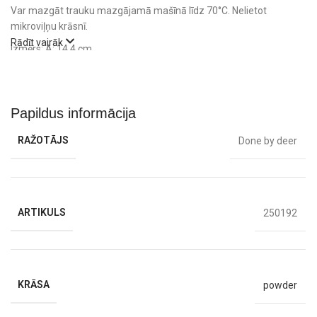
Var mazgāt trauku mazgājamā mašīnā līdz 70°C. Nelietot
mikroviļņu krāsnī.
Rādīt vairāk
Izmērs: A: 14,4 cm
Papildus informācija
RAŽOTĀJS
Done by deer
ARTIKULS
250192
KRĀSA
powder