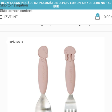
BEZMAKSAS PIEGĀDE UZ PAKOMĀTU NO 49,99 EUR UN AR KURJERU NO 150
Skip to navigation
EUR
Skip to main content
0
IZVĒLNE
0,00
 barošana
Bērnu trauki un galda piederumi
Bērnu galda piederumi
IZPĀRDOTS