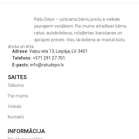
Ratu Depo – uzticams bērnu preču e-veikals
jaunajiem vecākiem. Pie mums atradīsiet bērnu
ratus, autokrēsliņus, rotaļlietas, barošanas un
aprūpes preces. Viss, lai ikdiena ar mazuli būtu
droša un ērta.
Adrese:
Vaļņu iela 13, Liepāja, LV-3401
Telefons:
+371 291 27 701
E-pasts:
info@ratudepo.lv
SAITES
Sākums
Par mums
Veikals
Kontakti
INFORMĀCIJA