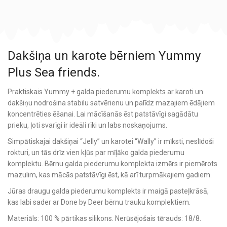
Dakšiņa un karote bērniem Yummy
Plus Sea friends.
Praktiskais Yummy + galda piederumu komplekts ar karoti un
dakšiņu nodrošina stabilu satvērienu un palīdz mazajiem ēdājiem
koncentrēties ēšanai. Lai mācīšanās ēst patstāvīgi sagādātu
prieku, ļoti svarīgi ir ideāli rīki un labs noskaņojums.
Simpātiskajai dakšiņai “Jelly” un karotei “Wally” ir mīksti, neslīdoši
rokturi, un tās drīz vien kļūs par mīļāko galda piederumu
komplektu. Bērnu galda piederumu komplekta izmērs ir piemērots
mazulim, kas mācās patstāvīgi ēst, kā arī turpmākajiem gadiem.
Jūras draugu galda piederumu komplekts ir maigā pasteļkrāsā,
kas labi sader ar Done by Deer bērnu trauku komplektiem.
Materiāls: 100 % pārtikas silikons. Nerūsējošais tērauds: 18/8.