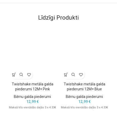
Līdzīgi Produkti
Twistshake metāla galda
Twistshake metāla galda
piederumi 12M+ Pink
piederumi 12M+ Blue
ko
Bērnu galda piederumi
Bērnu galda piederumi
12,99
€
12,99
€
Maksā trīs vienādās daļās 3 x 4.33€
Maksā trīs vienādās daļās 3 x 4.33€
Mak