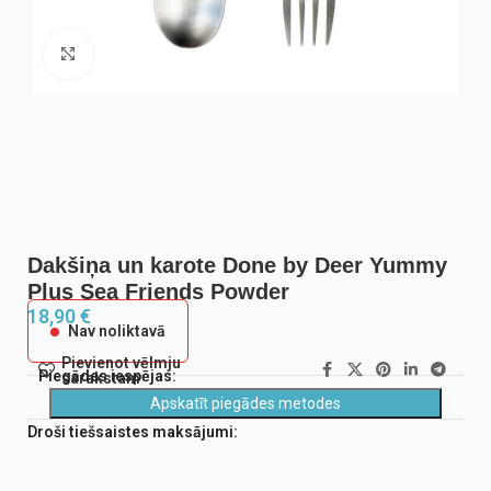
Noklikšķiniet, lai palielinātu
Dakšiņa un karote Done by Deer Yummy
Plus Sea Friends Powder
18,90
€
Nav noliktavā
Pievienot vēlmju
Piegādes iespējas:
sarakstam
Apskatīt piegādes metodes
Droši tiešsaistes maksājumi: