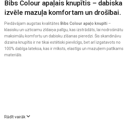
Bibs Colour apaļais knupītis – dabiska
izvēle mazuļa komfortam un drošībai.
Piedāvājam augstas kvalitātes
Bibs Colour apaļo knupīti
–
klasisku un uzticamu zīdaiņa palīgu, kas izstrādāts, lai nodrošinātu
maksimālu komfortu un dabisku zīšanas pieredzi. Šis skandināvu
dizaina knupītis ir ne tikai estētiski pievilcīgs, bet arī izgatavots no
100% dabīga lateksa, kas ir mīksts, elastīgs un mazuļiem patīkams
materiāls.
Rādīt vairāk