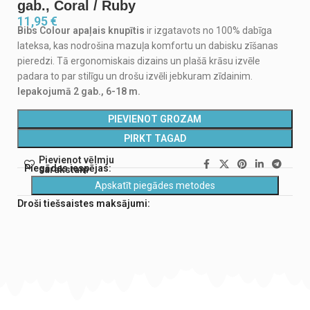
gab., Coral / Ruby
11,95
€
Bibs Colour apaļais knupītis
ir izgatavots no 100% dabīga
lateksa, kas nodrošina mazuļa komfortu un dabisku zīšanas
pieredzi. Tā ergonomiskais dizains un plašā krāsu izvēle
padara to par stilīgu un drošu izvēli jebkuram zīdainim.
Iepakojumā 2 gab., 6-18 m.
PIEVIENOT GROZAM
PIRKT TAGAD
Pievienot vēlmju
Piegādes iespējas:
sarakstam
Apskatīt piegādes metodes
Droši tiešsaistes maksājumi: