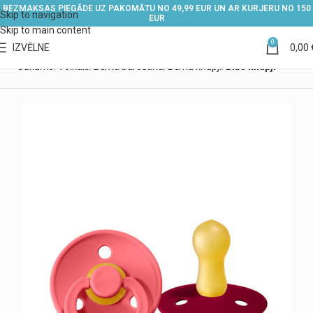
BEZMAKSAS PIEGĀDE UZ PAKOMĀTU NO 49,99 EUR UN AR KURJERU NO 150
Skip to navigation
EUR
Skip to main content
0
IZVĒLNE
0,00
Sākums
Veikals
Bērna barošana
Bērnu knupji
Bibs knupji