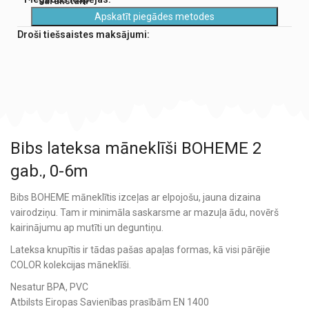
sarakstam
Apskatīt piegādes metodes
Droši tiešsaistes maksājumi:
Bibs lateksa māneklīši BOHEME 2
gab., 0-6m
Bibs BOHEME māneklītis izceļas ar elpojošu, jauna dizaina
vairodziņu. Tam ir minimāla saskarsme ar mazuļa ādu, novērš
kairinājumu ap mutīti un deguntiņu.
Lateksa knupītis ir tādas pašas apaļas formas, kā visi pārējie
COLOR kolekcijas māneklīši.
Nesatur BPA, PVC
Atbilsts Eiropas Savienības prasībām EN 1400