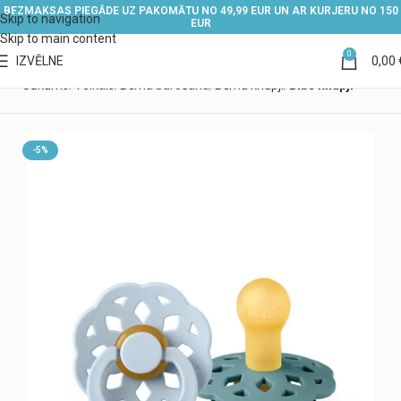
BEZMAKSAS PIEGĀDE UZ PAKOMĀTU NO 49,99 EUR UN AR KURJERU NO 150
Skip to navigation
EUR
Skip to main content
0
IZVĒLNE
0,00
Sākums
Veikals
Bērna barošana
Bērnu knupji
Bibs knupji
-5%