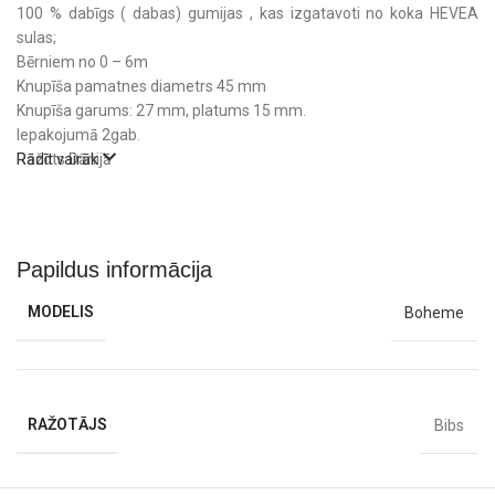
100 % dabīgs ( dabas) gumijas , kas izgatavoti no koka HEVEA
sulas;
Bērniem no 0 – 6m
Knupīša pamatnes diametrs 45 mm
Knupīša garums: 27 mm, platums 15 mm.
Iepakojumā 2gab.
Ražots Dānijā
Rādīt vairāk
Papildus informācija
MODELIS
Boheme
RAŽOTĀJS
Bibs