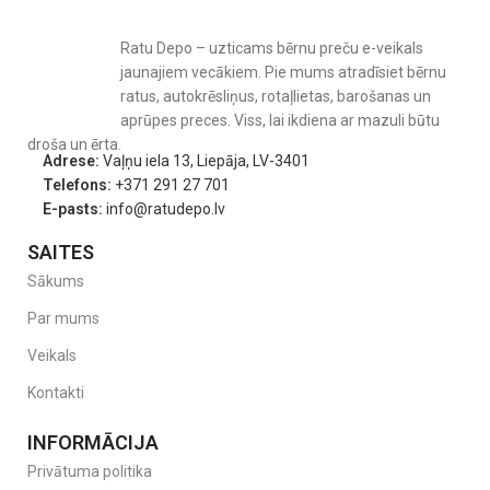
Ratu Depo – uzticams bērnu preču e-veikals
jaunajiem vecākiem. Pie mums atradīsiet bērnu
ratus, autokrēsliņus, rotaļlietas, barošanas un
aprūpes preces. Viss, lai ikdiena ar mazuli būtu
droša un ērta.
Adrese:
Vaļņu iela 13, Liepāja, LV-3401
Telefons:
+371 291 27 701
E-pasts:
info@ratudepo.lv
SAITES
Sākums
Par mums
Veikals
Kontakti
INFORMĀCIJA
Privātuma politika