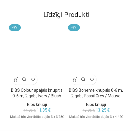
Līdzīgi Produkti
-5%
-5%
-
BIBS Colour apaļais knupītis
BIBS Boheme knupītis 0-6 m,
BI
0-6 m, 2 gab., Ivory / Blush
2 gab., Fossil Grey / Mauve
2
Bibs knupji
Bibs knupji
11,35
€
13,25
€
11,95
€
13,95
€
Maksā trīs vienādās daļās 3 x 3.78€
Maksā trīs vienādās daļās 3 x 4.42€
Mak