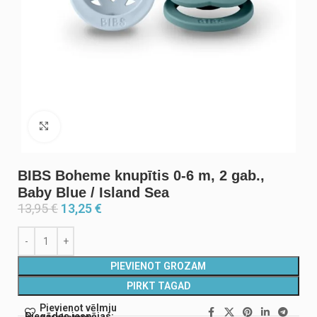
Noklikšķiniet, lai palielinātu
BIBS Boheme knupītis 0-6 m, 2 gab.,
Baby Blue / Island Sea
13,95
€
13,25
€
PIEVIENOT GROZAM
PIRKT TAGAD
Pievienot vēlmju
Piegādes iespējas: