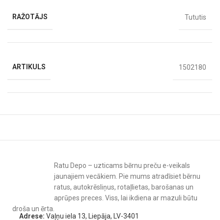
Vieglākā un kompaktākā šūpojošā kulbiņa.
RAŽOTĀJS
Tututis
Kulbiņa tika izstrādāta, domājot par aktīvām ģimenēm, kuras
daudz ceļo un bieži transportē ratiņus līdz automašīnai vai
mājām. Šī kulbiņa ir vieglākā visā Tutis ģimenē, sver tikai 2,6 kg.
Turklāt šo kulbiņu var salocīt un samazināt uz pusēm, tāpēc tā
ARTIKULS
1502180
iederēsies pat vismazākajās vietās. Vēl viena lieliska Mio 3 Plus
ratiņu īpašība ir iespēja šūpot kulbiņu uz sāniem – maigā
šūpošana nomierinās un atslābinās jebkuru nemierīgo mazuli.
VECUMS
0 M+
,
līdz 22 kg
Ratu Depo – uzticams bērnu preču e-veikals
jaunajiem vecākiem. Pie mums atradīsiet bērnu
ratus, autokrēsliņus, rotaļlietas, barošanas un
aprūpes preces. Viss, lai ikdiena ar mazuli būtu
droša un ērta.
Adrese:
Vaļņu iela 13, Liepāja, LV-3401