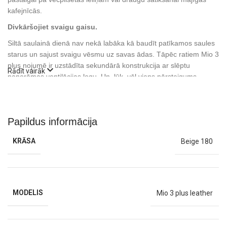
kafejnīcās.
Divkāršojiet svaigu gaisu.
Siltā saulainā dienā nav nekā labāka kā baudīt patīkamos saules
starus un sajust svaigu vēsmu uz savas ādas. Tāpēc ratiem Mio 3
plus nojumē ir uzstādīta sekundārā konstrukcija ar slēptu
Rādīt vairāk
panorāmas ventilācijas logu. Un, lūk, vēl viens pārsteigums –
kulbiņā, tieši zem pārsega, ir uzstādīts otrs ventilācijas logs.
Dubultā ventilācijas sistēma ne tikai ļauj pietiekami daudz svaiga
gaisa iekļūt ratu iekšpusē, bet arī sniedz lielākas iespējas mazulim
Papildus informācija
vērot apkārtējo vidi un izzināt pasauli.
KRĀSA
Beige 180
MODELIS
Mio 3 plus leather