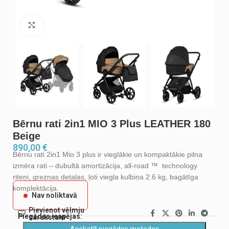
Noklikšķiniet, lai palielinātu
Bērnu rati 2in1 MIO 3 Plus LEATHER 180
Beige
890,00
€
Bērnu rati 2in1 Mio 3 plus ir vieglākie un kompaktākie pilna
izmēra rati – dubultā amortizācija, all-road ™ technology
riteņi, greznas detaļas, ļoti viegla kulbiņa 2.6 kg, bagātīga
komplektācija.
Nav noliktavā
Pievienot vēlmju
Piegādes iespējas:
sarakstam
Apskatīt piegādes metodes