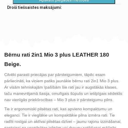
Droši tiešsaistes maksājumi:
Bērnu rati 2in1 Mio 3 plus LEATHER 180
Beige.
Cilvēki parasti priecājas par pārsteigumiem, tāpēc esam
pārliecināti, ka viņiem patiks jaunākie bērnu rati 2in1 Mio 3 plus.
Ar visām tehniskajām īpašībām šie rati jau ir augstākās klases,
taču manevrējamā šasija, omulīgais šūpulis un ietilpīgais sēdeklis
nav vienīgās priekšrocības – Mio 3 plus ir pārsteigumu pilns.
Tie ir ergonomiski pilsētas rati, kas apvieno kompaktumu un
eleganci. Tie ir vieglākie un kompaktākie pilna izmēra rati. Tie
radīti rosīgai un aktīvai pilsētas dzīvei – jaunu rajonu izzināšanai,
pastaigai pa vecpilsētas ieliņām vai draugu satikšanai mājīgās