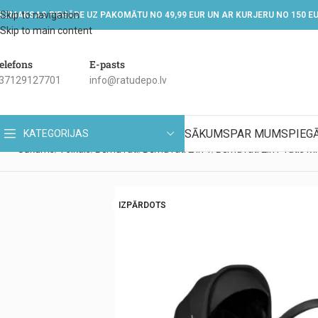
Skip to navigation
EZMAKSAS PIEGĀDE UZ PAKOMĀTU NO 49,99 EUR UN AR KURJERU NO 150 E
Skip to main content
elefons
E-pasts
37129127701
info@ratudepo.lv
SĀKUMS
PAR MUMS
PIEG
KATEGORIJAS
Sākums
Veikals
Bērnu rati
Bērnu rati 2 in 1
Bērnu rati 2in1 Tutis Mi
IZPĀRDOTS