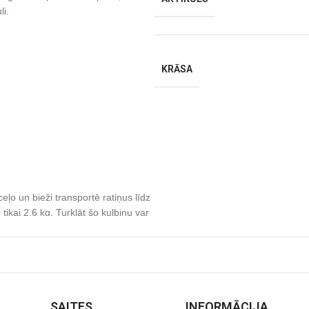
li.
KRĀSA
ļo un bieži transportē ratiņus līdz
tikai 2,6 kg. Turklāt šo kulbiņu var
vietās. Vēl viena lieliska Mio 3
šana nomierinās un atslābinās
SAITES
INFORMĀCIJA