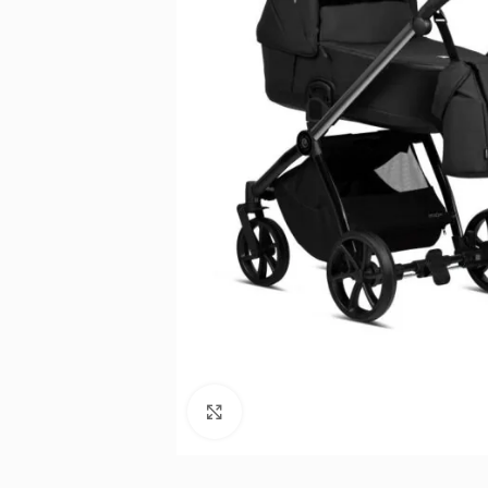
Noklikšķiniet, lai palielinātu