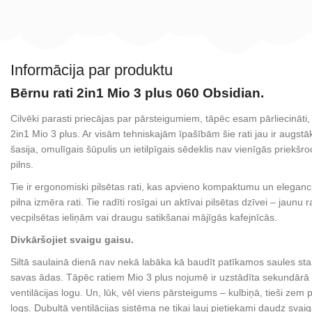
Informācija par produktu
Bērnu rati 2in1 Mio 3 plus 060 Obsidian.
Cilvēki parasti priecājas par pārsteigumiem, tāpēc esam pārliecināti,
2in1 Mio 3 plus. Ar visām tehniskajām īpašībām šie rati jau ir augs
šasija, omulīgais šūpulis un ietilpīgais sēdeklis nav vienīgās priekšr
pilns.
Tie ir ergonomiski pilsētas rati, kas apvieno kompaktumu un eleganci
pilna izmēra rati. Tie radīti rosīgai un aktīvai pilsētas dzīvei – jaunu
vecpilsētas ieliņām vai draugu satikšanai mājīgās kafejnīcās.
Divkāršojiet svaigu gaisu.
Siltā saulainā dienā nav nekā labāka kā baudīt patīkamos saules st
savas ādas. Tāpēc ratiem Mio 3 plus nojumē ir uzstādīta sekundārā
ventilācijas logu. Un, lūk, vēl viens pārsteigums – kulbiņā, tieši zem p
logs. Dubultā ventilācijas sistēma ne tikai ļauj pietiekami daudz svaig