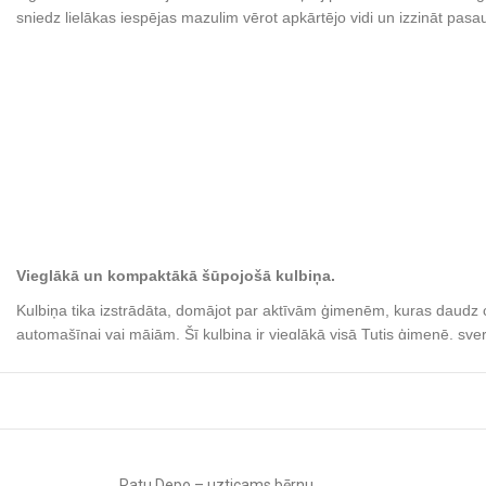
sniedz lielākas iespējas mazulim vērot apkārtējo vidi un izzināt pasau
Vieglākā un kompaktākā šūpojošā kulbiņa.
Kulbiņa tika izstrādāta, domājot par aktīvām ģimenēm, kuras daudz ce
automašīnai vai mājām. Šī kulbiņa ir vieglākā visā Tutis ģimenē, sver 
salocīt un samazināt uz pusēm, tāpēc tā iederēsies pat vismazākajās 
Plus ratiņu īpašība ir iespēja šūpot kulbiņu uz sāniem – maigā šūpo
jebkuru nemierīgo mazuli.
Ratu Depo – uzticams bērnu