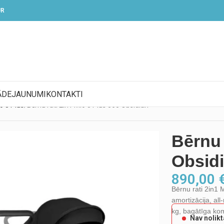
UR
ĀDE
JAUNUMI
KONTAKTI
o 3 Plus
Bērnu rati 2in1 Mio 3 Plus 060 Obsidian
Bērnu 
Obsid
890,00
Bērnu rati 2in1 M
amortizācija, all
kg, bagātīga kom
Nav nolik