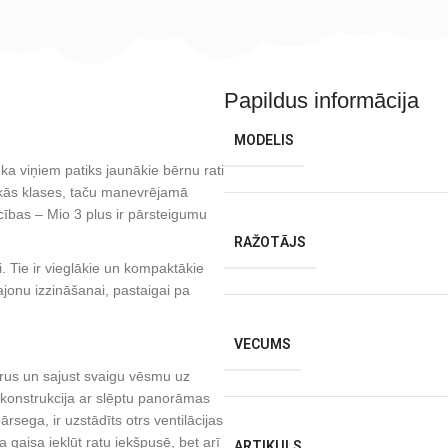
Papildus informācija
MODELIS
 ka viņiem patiks jaunākie bērnu rati
tākās klases, taču manevrējamā
ocības – Mio 3 plus ir pārsteigumu
RAŽOTĀJS
. Tie ir vieglākie un kompaktākie
 rajonu izzināšanai, pastaigai pa
VECUMS
arus un sajust svaigu vēsmu uz
 konstrukcija ar slēptu panorāmas
ārsega, ir uzstādīts otrs ventilācijas
a gaisa iekļūt ratu iekšpusē, bet arī
ARTIKULS