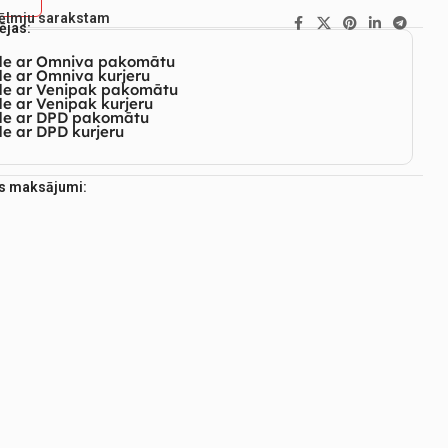
vēlmju sarakstam
ējas:
de ar Omniva pakomātu
e ar Omniva kurjeru
de ar Venipak pakomātu
e ar Venipak kurjeru
de ar DPD pakomātu
e ar DPD kurjeru
es maksājumi: