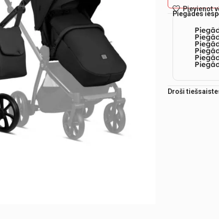
Pievienot 
Piegādes iesp
Piegā
Piegād
Piegā
Piegād
Piegā
Piegād
Droši tiešsaist