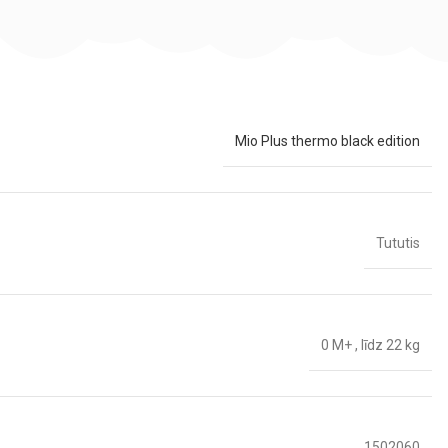
Mio Plus thermo black edition
Tututis
0 M+
,
līdz 22 kg
1502060