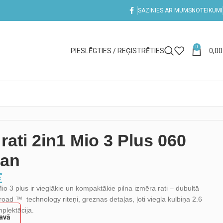
SAZINIES AR MUMS
NOTEIKUMI
0
PIESLĒGTIES / REĢISTRĒTIES
0,0
rati 2in1 Mio 3 Plus 060
ian
€
io 3 plus ir vieglākie un kompaktākie pilna izmēra rati – dubultā
-road ™ technology riteņi, greznas detaļas, ļoti viegla kulbiņa 2.6
plektācija.
tavā