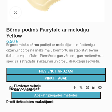
Noklikšķiniet, lai palielinātu
Bērnu podiņš Fairytale ar melodiju
Yellow
6,50
€
Ergonomisks bērnu podiņš ar melodiju
un mūsdienīgu
dizainu nodrošina maksimālu komfortu un stabilitāti bērna
ikdienas vajadzībām. Piemērots gan zēniem, gan meitenēm, ar
speciāli izstrādātu izvirzījumu un drošu, draudzīgu sēdvietu.
PIEVIENOT GROZAM
PIRKT TAGAD
Pievienot vēlmju
Piegādes iespējas:
sarakstam
Apskatīt piegādes metodes
Droši tiešsaistes maksājumi: