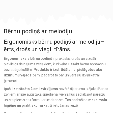
Bērnu podiņš ar melodiju.
Ergonomisks bērnu podiņš ar melodiju–
ērts, drošs un viegli tīrāms.
Ergonomiskais bērnu podiņš
ir praktisks, drošs un vizuāli
pievilcīgs risinājums vecākiem, kuri vēlas uzsākt bērna apmācību
bez autiņbiksītēm.
Produkts ir izstrādāts, lai pielāgotos abu
dzimumu vajadzībām
, padarot to par universālu izvēli katrai
ģimenei.
Īpaši izstrādāts 2 cm izvirzījums
novērš šķidruma izšļakstīšanos
zēniem arī pie augstāka spiediena, vienlaikus saglabājot pareizu
un ērti piemērotu formu arī meitenēm. Tas nodrošina
maksimālu
higiēnu un praktiskumu
katrā lietošanas reizē.