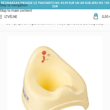
BEZMAKSAS PIEGĀDE UZ PAKOMĀTU NO 49,99 EUR UN AR KURJERU NO 150
Skip to navigation
EUR
Skip to main content
0
IZVĒLNE
0,00
Veikals
Aprūpe un higiēna bērniem
Podiņa apmācība
Bērnu podiņi