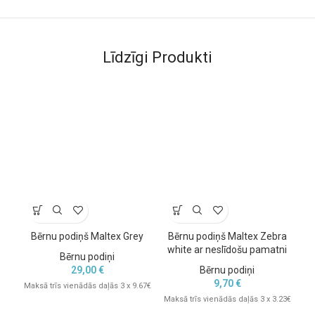
Šis podiņš ir lieliska izvēle vecākiem, kuri meklē
vienkāršu,
efektīvu un higiēnisku risinājumu bērna apmācībai
. Iegādājieties
to jau šodien un atviegliniet pāreju uz patstāvīgu tualetes
Līdzīgi Produkti
lietošanu!
Atpakaļ pie
podiņiem.
Bērnu podiņš Maltex Grey
Bērnu podiņš Maltex Zebra
Bē
white ar neslīdošu pamatni
Bērnu podiņi
29,00
€
Bērnu podiņi
9,70
€
Maksā trīs vienādās daļās 3 x 9.67€
Maksā trīs vienādās daļās 3 x 3.23€
Mak