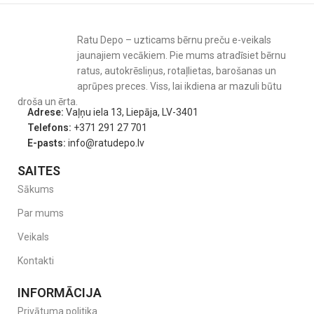
Ratu Depo – uzticams bērnu preču e-veikals
jaunajiem vecākiem. Pie mums atradīsiet bērnu
ratus, autokrēsliņus, rotaļlietas, barošanas un
aprūpes preces. Viss, lai ikdiena ar mazuli būtu
droša un ērta.
Adrese:
Vaļņu iela 13, Liepāja, LV-3401
Telefons:
+371 291 27 701
E-pasts:
info@ratudepo.lv
SAITES
Sākums
Par mums
Veikals
Kontakti
INFORMĀCIJA
Privātuma politika