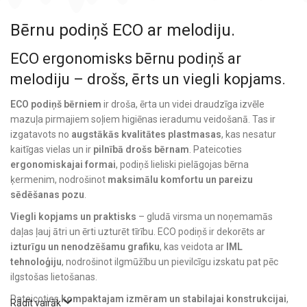
Bērnu podiņš ECO ar melodiju.
ECO ergonomisks bērnu podiņš ar
melodiju – drošs, ērts un viegli kopjams.
ECO podiņš bērniem
ir droša, ērta un videi draudzīga izvēle
mazuļa pirmajiem soļiem higiēnas ieradumu veidošanā. Tas ir
izgatavots no
augstākās kvalitātes plastmasas
, kas nesatur
kaitīgas vielas un ir
pilnībā drošs bērnam
. Pateicoties
ergonomiskajai formai
, podiņš lieliski pielāgojas bērna
ķermenim, nodrošinot
maksimālu komfortu un pareizu
sēdēšanas pozu
.
Viegli kopjams un praktisks
– gludā virsma un noņemamās
daļas ļauj ātri un ērti uzturēt tīrību. ECO podiņš ir dekorēts ar
izturīgu un nenodzēšamu grafiku
, kas veidota ar
IML
tehnoloģiju
, nodrošinot ilgmūžību un pievilcīgu izskatu pat pēc
ilgstošas lietošanas.
Pateicoties
kompaktajam izmēram un stabilajai konstrukcijai
,
Rādīt vairāk