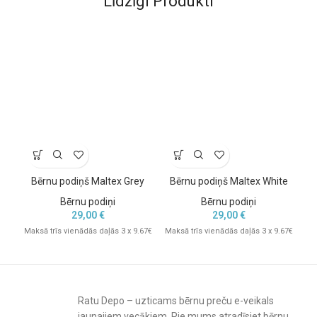
Līdzīgi Produkti
Bērnu podiņš Maltex Grey
Bērnu podiņš Maltex White
B
w
Bērnu podiņi
Bērnu podiņi
29,00
€
29,00
€
Maksā trīs vienādās daļās 3 x 9.67€
Maksā trīs vienādās daļās 3 x 9.67€
Mak
Ratu Depo – uzticams bērnu preču e-veikals
jaunajiem vecākiem. Pie mums atradīsiet bērnu