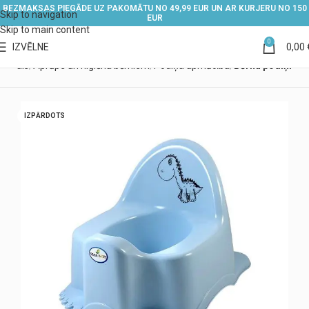
BEZMAKSAS PIEGĀDE UZ PAKOMĀTU NO 49,99 EUR UN AR KURJERU NO 150
Skip to navigation
EUR
Skip to main content
0
IZVĒLNE
0,00
Veikals
Aprūpe un higiēna bērniem
Podiņa apmācība
Bērnu podiņi
IZPĀRDOTS