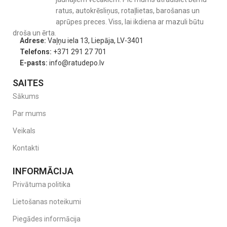
ratus, autokrēsliņus, rotaļlietas, barošanas un
aprūpes preces. Viss, lai ikdiena ar mazuli būtu
droša un ērta.
Adrese:
Vaļņu iela 13, Liepāja, LV-3401
Telefons:
+371 291 27 701
E-pasts:
info@ratudepo.lv
SAITES
Sākums
Par mums
Veikals
Kontakti
INFORMĀCIJA
Privātuma politika
Lietošanas noteikumi
Piegādes informācija