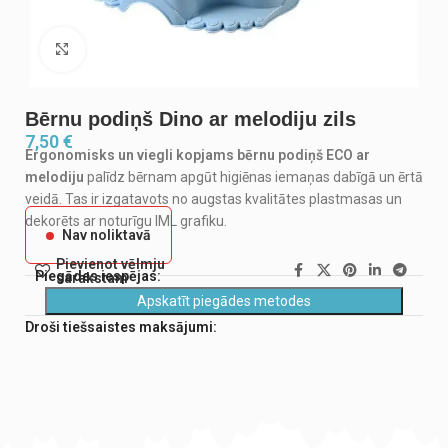
Noklikšķiniet, lai palielinātu
Bērnu podiņš Dino ar melodiju zils
7,50
€
Ergonomisks un viegli kopjams bērnu podiņš ECO ar
melodiju
palīdz bērnam apgūt higiēnas iemaņas dabīgā un ērtā
veidā. Tas ir izgatavots no augstas kvalitātes plastmasas un
dekorēts ar noturīgu IML grafiku.
Nav noliktavā
Pievienot vēlmju
Piegādes iespējas:
sarakstam
Apskatīt piegādes metodes
Droši tiešsaistes maksājumi: