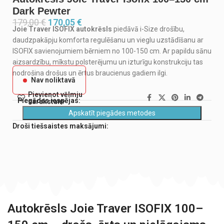
Dark Pewter
179,00
€
170,05
€
Joie Traver ISOFIX autokrēsls
piedāvā i-Size drošību,
daudzpakāpju komforta regulēšanu un vieglu uzstādīšanu ar
ISOFIX savienojumiem bērniem no 100-150 cm. Ar papildu sānu
aizsardzību, mīkstu polsterējumu un izturīgu konstrukciju tas
nodrošina drošus un ērtus braucienus gadiem ilgi.
Nav noliktavā
Pievienot vēlmju
Piegādes iespējas:
sarakstam
Apskatīt piegādes metodes
Droši tiešsaistes maksājumi:
Autokrēsls Joie Traver ISOFIX 100–