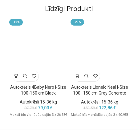
komfortu un balstu mugurai ilgākos braucienos.
Līdzīgi Produkti
Šī elastība nodrošina to, ka bērns jūtas ērti visā krēsla lietošanas
laikā – no pirmās dienas līdz pat pēdējam braucienam.
-10%
-20%
-
Autokrēsls 4Baby Nero i-Size
Autokrēsls Lionelo Neal i-Size
Au
100-150 cm Black
100–150 cm Grey Concrete
1
Autokrēsli 15-36 kg
Autokrēsli 15-36 kg
79,00
€
122,86
€
87,78
€
153,58
€
Maksā trīs vienādās daļās 3 x 26.33€
Maksā trīs vienādās daļās 3 x 40.95€
Mak
Pārdomāts dizains un praktiskas
funkcijas vecākiem.