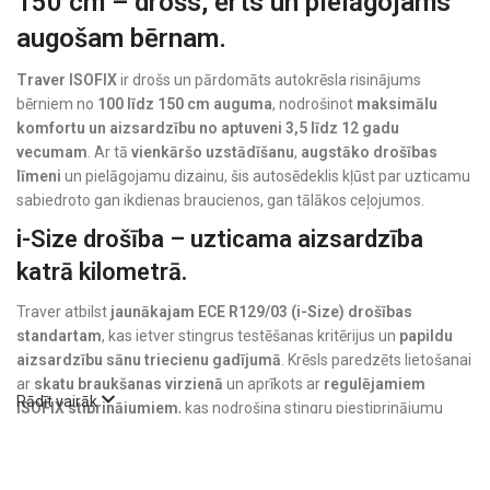
150 cm – drošs, ērts un pielāgojams
augošam bērnam.
Traver ISOFIX
ir drošs un pārdomāts autokrēsla risinājums
bērniem no
100 līdz 150 cm auguma
, nodrošinot
maksimālu
komfortu un aizsardzību no aptuveni 3,5 līdz 12 gadu
vecumam
. Ar tā
vienkāršo uzstādīšanu
,
augstāko drošības
līmeni
un pielāgojamu dizainu, šis autosēdeklis kļūst par uzticamu
sabiedroto gan ikdienas braucienos, gan tālākos ceļojumos.
i-Size drošība – uzticama aizsardzība
katrā kilometrā.
Traver atbilst
jaunākajam ECE R129/03 (i-Size) drošības
standartam
, kas ietver stingrus testēšanas kritērijus un
papildu
aizsardzību sānu triecienu gadījumā
. Krēsls paredzēts lietošanai
ar
skatu braukšanas virzienā
un aprīkots ar
regulējamiem
Rādīt vairāk
ISOFIX stiprinājumiem
, kas nodrošina stingru piestiprinājumu
automašīnas sēdeklim un
mazina kļūdas uzstādīšanā
.
Augstākā līmeņa sānu trieciena