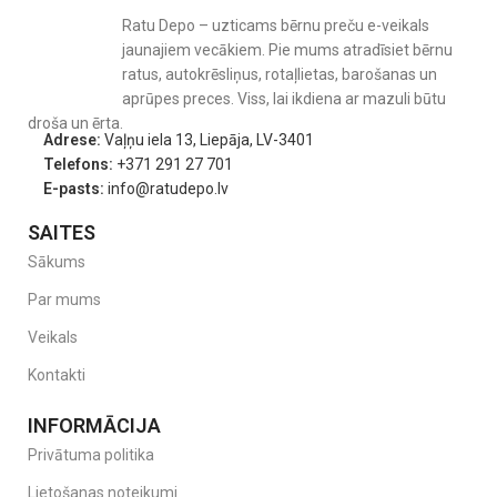
Autosēdeklis Traver ir veidots, domājot arī par vecāku ērtībām:
Ratu Depo – uzticams bērnu preču e-veikals
Viegls svars
– tikai
5,6 kg
, kas ļauj ērti pārnest vai pārvietot
jaunajiem vecākiem. Pie mums atradīsiet bērnu
autokrēsliņu no vienas automašīnas uz citu.
ratus, autokrēsliņus, rotaļlietas, barošanas un
aprūpes preces. Viss, lai ikdiena ar mazuli būtu
Noņemams un mazgājams pārvalks
– viegli kopjams, ideāli
droša un ērta.
piemērots ikdienas lietošanai.
Adrese:
Vaļņu iela 13, Liepāja, LV-3401
Polsterēti roku balsti
nodrošina ērtu pozīciju un papildus atbalstu.
Telefons:
+371 291 27 701
E-pasts:
info@ratudepo.lv
Labi marķētas drošības jostu vadotnes
padara uzstādīšanu
vienkāršu un ātru, novēršot kļūdas piesprādzēšanas laikā.
SAITES
Specifikācija.
Sākums
Par mums
Produkta veids
: i-Size autosēdeklis bērniem no 100 līdz 150 cm
Piemērots vecumam
Veikals
: apmēram no 3,5 līdz 12 gadiem
Uzstādīšana
: ar ISOFIX un/vai 3 punktu drošības jostu
Kontakti
Drošības sertifikācija
: ECE R129/03
INFORMĀCIJA
Regulācijas iespējas
: 10 pozīciju galvas balsts, 3 pozīciju sēdekļa
Privātuma politika
dziļums, 2 pozīciju atzveltnis
Lietošanas noteikumi