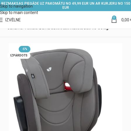
BEZMAKSAS PIEGĀDE UZ PAKOMĀTU NO 49,99 EUR UN AR KURJERU NO 150
Skip to navigation
EUR
Skip to main content
0
IZVĒLNE
0,00
Sākums
Veikals
Bērnu autokrēsli
Autokrēsli 15-36 kg
-5%
IZPĀRDOTS