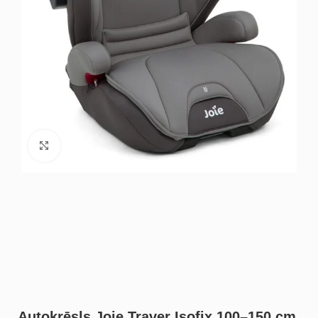
Noklikšķiniet, lai palielinātu
Autokrēsls Joie Traver Isofix 100–150 cm