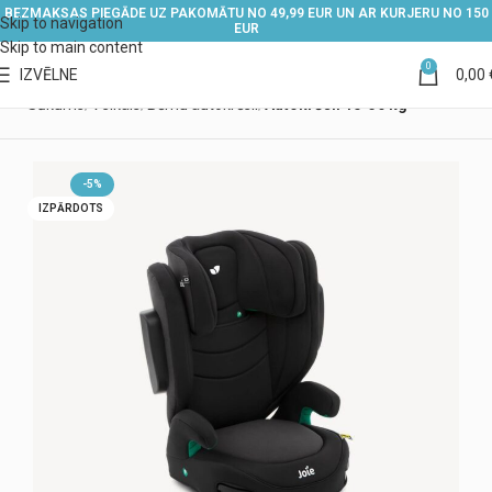
BEZMAKSAS PIEGĀDE UZ PAKOMĀTU NO 49,99 EUR UN AR KURJERU NO 150
Skip to navigation
EUR
Skip to main content
0
IZVĒLNE
0,00
Sākums
Veikals
Bērnu autokrēsli
Autokrēsli 15-36 kg
-5%
IZPĀRDOTS