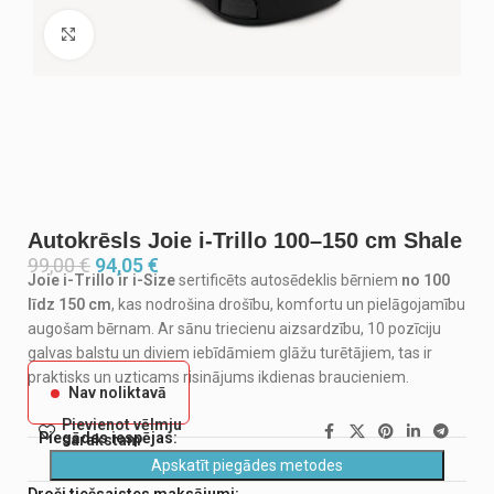
Noklikšķiniet, lai palielinātu
Autokrēsls Joie i-Trillo 100–150 cm Shale
99,00
€
94,05
€
Joie i-Trillo ir i-Size
sertificēts autosēdeklis bērniem
no 100
līdz 150 cm
, kas nodrošina drošību, komfortu un pielāgojamību
augošam bērnam. Ar sānu triecienu aizsardzību, 10 pozīciju
galvas balstu un diviem iebīdāmiem glāžu turētājiem, tas ir
praktisks un uzticams risinājums ikdienas braucieniem.
Nav noliktavā
Pievienot vēlmju
Piegādes iespējas:
sarakstam
Apskatīt piegādes metodes
Droši tiešsaistes maksājumi: