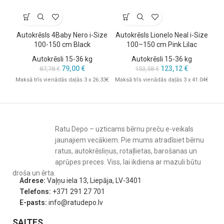
Pārvalku iespējams
noņemt un mazgāt veļas mašīnā
, kas padara
kopšanu vienkāršu un piemērotu intensīvai lietošanai.
Autokrēsls 4Baby Nero i-Size
Autokrēsls Lionelo Neal i-Size
Au
Viegla pārvietošana un pielāgošanās
100-150 cm Black
100–150 cm Pink Lilac
1
dažādām automašīnām.
Autokrēsli 15-36 kg
Autokrēsli 15-36 kg
79,00
€
123,12
€
87,78
€
153,58
€
Ar
svaru tikai 4,43 kg
, i-Trillo ir viens no vieglākajiem sēdekļiem
Maksā trīs vienādās daļās 3 x 26.33€
Maksā trīs vienādās daļās 3 x 41.04€
Mak
savā klasē. Tas padara to ideāli piemērotu ģimenēm, kurām
sēdeklis regulāri jāpārvieto starp dažādām automašīnām – vai tās
būtu vecāku, vecvecāku vai auklītes automašīnas.
Tehniskā informācija:
Ratu Depo – uzticams bērnu preču e-veikals
jaunajiem vecākiem. Pie mums atradīsiet bērnu
Atbilstība:
i-Size ECE R129/03
ratus, autokrēsliņus, rotaļlietas, barošanas un
Bērna augums:
100–150 cm (aptuveni 4–12 gadi)
aprūpes preces. Viss, lai ikdiena ar mazuli būtu
droša un ērta.
Uzstādīšana:
ar 3 punktu automašīnas drošības jostu (ar vai bez
Adrese:
Vaļņu iela 13, Liepāja, LV-3401
ISOSAFE)
Telefons:
+371 291 27 701
Galvas balsts:
10 pozīcijas, regulējams ar vienu roku
E-pasts:
info@ratudepo.lv
Sānu aizsardzība:
Guard Surround Safety™ paneļi (noņemami)
SAITES