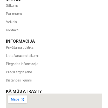
Papildu funkcijas:
2 integrēti glāžu turētāji, mīksti roku balsti,
Sākums
noņemams pārvalks
Par mums
Izmēri:
40 x 48–56 x 62–83 cm
Veikals
Svars:
4,43 kg
Kontakti
Atpakaļ pie
autokrēsliem.
Produkta
INFORMĀCIJA
video.
Privātuma politika
Lietošanas noteikumi
Piegādes informācija
Preču atgriešana
Distances līgums
KĀ MŪS ATRAST?