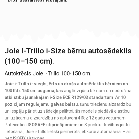
Joie i-Trillo i-Size bērnu autosēdeklis
(100–150 cm).
Autokrēsls Joie i-Trillo 100-150 cm.
Joie i-Trillo ir viegls, ērts un drošs autosēdeklis bērniem no
100 līdz 150 cm auguma
, kas aug līdzi jūsu bērnam un nodrošina
atbilstību jaunākajam i-Size ECE R129/03 standartam
. Ar
10
pozīcijām regulējamu galvas balstu
, sānu triecienu aizsardzību
un iespēju pāriet uz sēdekļa paliktni, šis modelis piedāvā elastību
un uzticamu aizsardzību no aptuveni 4 līdz 12 gadu vecumam.
Pateicoties
ISOSAFE stiprinājumiem
un 3 punktu drošības jostu
lietošanai, Joie i-Trillo lieliski piemērots jebkurai automašīnai – arī
bez ISOFIX sistēmas.