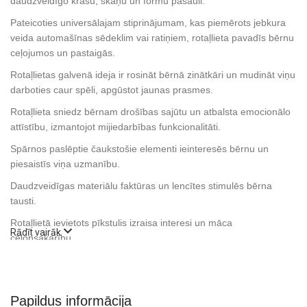
daudzveidīgo krāsu, skaņu un formu pasauli.
Pateicoties universālajam stiprinājumam, kas piemērots jebkura
veida automašīnas sēdeklim vai ratiņiem, rotaļlieta pavadīs bērnu
ceļojumos un pastaigās.
Rotaļlietas galvenā ideja ir rosināt bērnā zinātkāri un mudināt viņu
darboties caur spēli, apgūstot jaunas prasmes.
Rotaļlieta sniedz bērnam drošības sajūtu un atbalsta emocionālo
attīstību, izmantojot mijiedarbības funkcionalitāti.
Spārnos paslēptie čaukstošie elementi ieinteresēs bērnu un
piesaistīs viņa uzmanību.
Daudzveidīgas materiālu faktūras un lencītes stimulēs bērna
tausti.
Rotaļlietā ievietots pīkstulis izraisa interesi un māca
Rādīt vairāk
cēloņsakarību.
Rotaļlieta ir izgatavota no augstas kvalitātes materiāliem,
pievēršot uzmanību katrai detaļai, un atbilst jaunākajiem Eiropas
Savienības drošības standartiem.
Papildus informācija