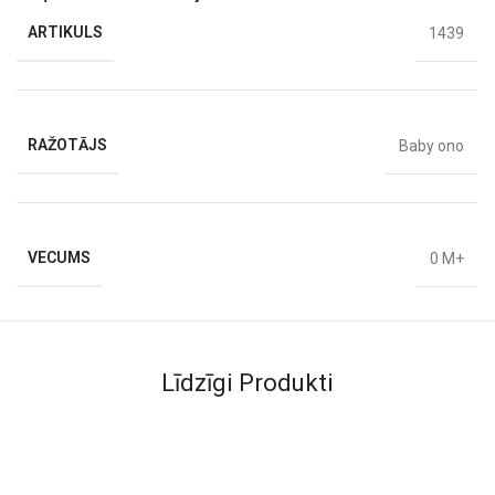
Materiāls: 100% poliesters, svars: 0,11 kg,
ARTIKULS
1439
Paredzēta bērniem no 0 mēnešiem (0 mēneši +)
Izmēri 15 x 32 x 8 cm
RAŽOTĀJS
Baby ono
VECUMS
0 M+
Līdzīgi Produkti