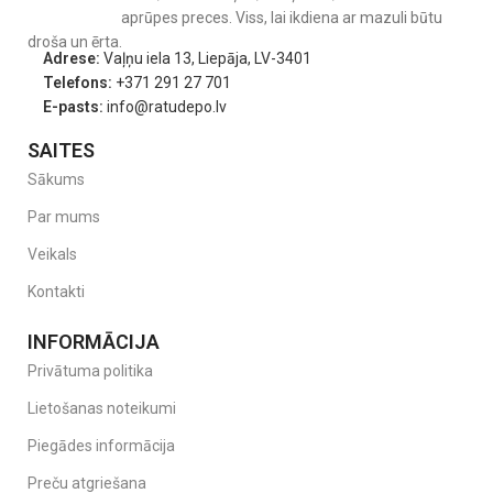
aprūpes preces. Viss, lai ikdiena ar mazuli būtu
droša un ērta.
Adrese:
Vaļņu iela 13, Liepāja, LV-3401
Telefons:
+371 291 27 701
E-pasts:
info@ratudepo.lv
SAITES
Sākums
Par mums
Veikals
Kontakti
INFORMĀCIJA
Privātuma politika
Lietošanas noteikumi
Piegādes informācija
Preču atgriešana