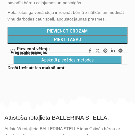
pavadīs bērnu ceļojumos un pastaigās.
Rotaļlietas galvenā ideja ir rosināt bērnā zinātkāri un mudināt
viņu darboties caur spēli, apgūstot jaunas prasmes.
PIEVIENOT GROZAM
PIRKT TAGAD
Pievienot vēlmju
Piegādes iespējas:
sarakstam
Apskatīt piegādes metodes
Droši tiešsaistes maksājumi:
Attīstošā rotaļlieta BALLERINA STELLA.
Attīstošā rotaļlieta BALLERINA STELLA iepazīstinās bērnu ar