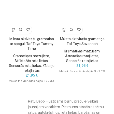
Mīkstā aktivitāšu grāmatiņa
Mīksta aktivitāšu grāmatiņa
T
ar spoguli Taf Toys Tummy
Taf Toys Savannah
Time
Grāmatiņas mazuļiem
,
Grāmatiņas mazuļiem
,
Attīstošās rotaļlietas
,
Mak
Attīstošās rotaļlietas
,
Sensorās rotaļlietas
Sensorās rotaļlietas
,
Zīdaiņu
21,95
€
rotaļlietas
Maksā trīs vienādās daļās 3 x 7.32€
21,95
€
Maksā trīs vienādās daļās 3 x 7.32€
Ratu Depo – uzticams bērnu preču e-veikals
jaunajiem vecākiem. Pie mums atradīsiet bērnu
ratus, autokrēsliņus, rotaļlietas, barošanas un