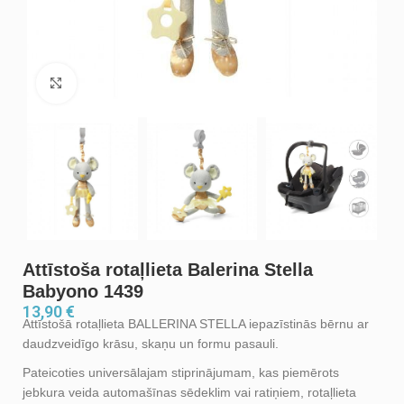
Noklikšķiniet, lai palielinātu
Attīstoša rotaļlieta Balerina Stella
Babyono 1439
13,90
€
Attīstošā rotaļlieta BALLERINA STELLA iepazīstinās bērnu ar
daudzveidīgo krāsu, skaņu un formu pasauli.
Pateicoties universālajam stiprinājumam, kas piemērots
jebkura veida automašīnas sēdeklim vai ratiņiem, rotaļlieta