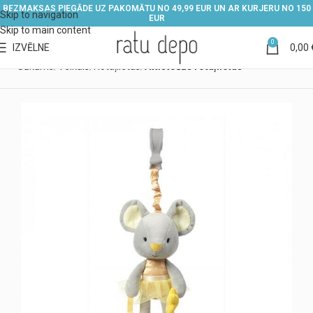
BEZMAKSAS PIEGĀDE UZ PAKOMĀTU NO 49,99 EUR UN AR KURJERU NO 150
Skip to navigation
EUR
Skip to main content
0
IZVĒLNE
0,00
Sākums
Veikals
Rotaļlietas
Attīstošās rotaļlietas