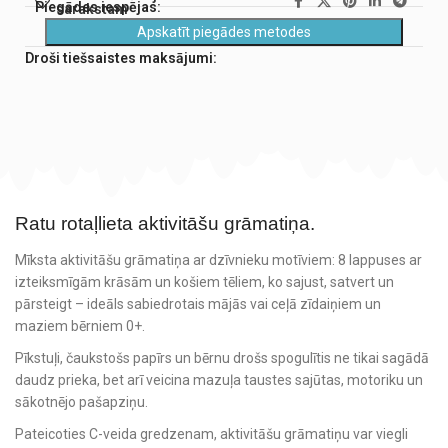
Piegādes iespējas:
sarakstam
Apskatīt piegādes metodes
Droši tiešsaistes maksājumi:
Ratu rotaļlieta aktivitāšu grāmatiņa.
Mīksta aktivitāšu grāmatiņa ar dzīvnieku motīviem: 8 lappuses ar
izteiksmīgām krāsām un košiem tēliem, ko sajust, satvert un
pārsteigt – ideāls sabiedrotais mājās vai ceļā zīdaiņiem un
maziem bērniem 0+.
Pīkstuļi, čaukstošs papīrs un bērnu drošs spogulītis ne tikai sagādā
daudz prieka, bet arī veicina mazuļa taustes sajūtas, motoriku un
sākotnējo pašapziņu.
Pateicoties C-veida gredzenam, aktivitāšu grāmatiņu var viegli