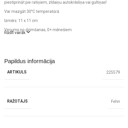
piestiprināt pie ratiņiem, zīdaiņu autokrēsliņa vai gultiņas!
Var mazgāt 30°C temperatūrā.
Izmērs: 11 x 11 cm
Vecums no dzimšanas, 0+ mēnešiem
Rādīt vairāk
Papildus informācija
ARTIKULS
225579
RAŽOTĀJS
Fehn