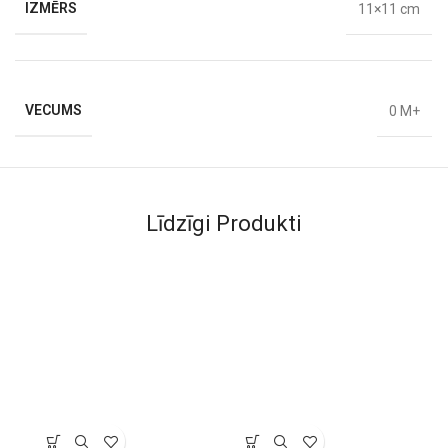
IZMĒRS
11×11 cm
VECUMS
0 M+
Līdzīgi Produkti