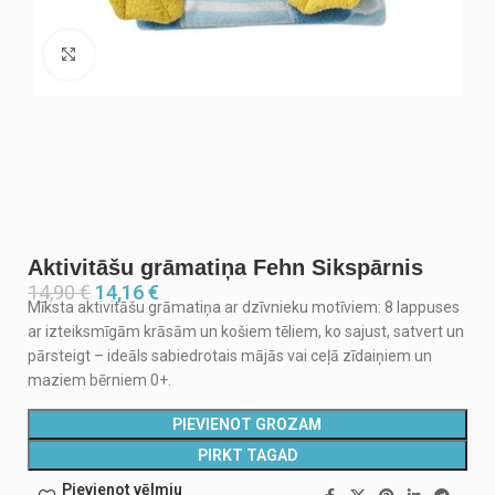
Noklikšķiniet, lai palielinātu
Aktivitāšu grāmatiņa Fehn Sikspārnis
14,90
€
14,16
€
Mīksta aktivitāšu grāmatiņa ar dzīvnieku motīviem: 8 lappuses
ar izteiksmīgām krāsām un košiem tēliem, ko sajust, satvert un
pārsteigt – ideāls sabiedrotais mājās vai ceļā zīdaiņiem un
maziem bērniem 0+.
PIEVIENOT GROZAM
PIRKT TAGAD
Pievienot vēlmju