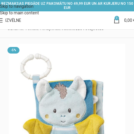
BEZMAKSAS PIEGĀDE UZ PAKOMĀTU NO 49,99 EUR UN AR KURJERU NO 150
Skip to navigation
EUR
Skip to main content
0
IZVĒLNE
0,00
Sākums
Veikals
Rotaļlietas
Attīstošās rotaļlietas
-5%