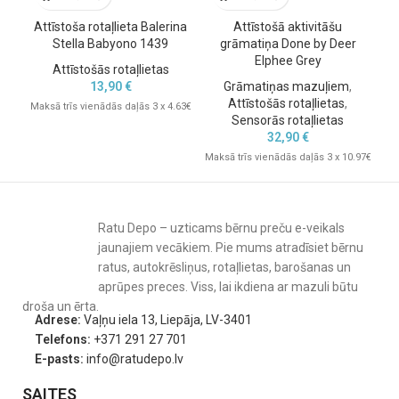
Attīstoša rotaļlieta Balerina
Attīstošā aktivitāšu
Stella Babyono 1439
grāmatiņa Done by Deer
Elphee Grey
Attīstošās rotaļlietas
13,90
€
Grāmatiņas mazuļiem
,
Attīstošās rotaļlietas
,
Maksā trīs vienādās daļās 3 x 4.63€
Mak
Sensorās rotaļlietas
32,90
€
Maksā trīs vienādās daļās 3 x 10.97€
Ratu Depo – uzticams bērnu preču e-veikals
jaunajiem vecākiem. Pie mums atradīsiet bērnu
ratus, autokrēsliņus, rotaļlietas, barošanas un
aprūpes preces. Viss, lai ikdiena ar mazuli būtu
droša un ērta.
Adrese:
Vaļņu iela 13, Liepāja, LV-3401
Telefons:
+371 291 27 701
E-pasts:
info@ratudepo.lv
SAITES