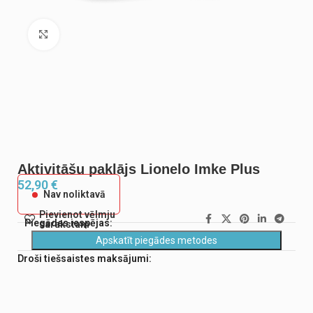
Noklikšķiniet, lai palielinātu
Aktivitāšu paklājs Lionelo Imke Plus
52,90
€
Nav noliktavā
Pievienot vēlmju
Piegādes iespējas:
sarakstam
Apskatīt piegādes metodes
Droši tiešsaistes maksājumi: