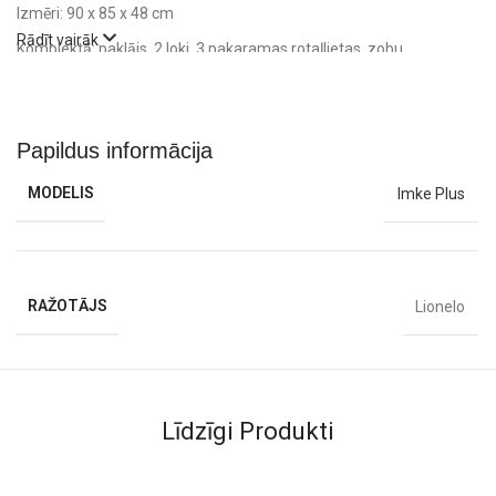
Izmēri: 90 x 85 x 48 cm
Rādīt vairāk
Komplektā: paklājs, 2 loki, 3 pakaramas rotaļlietas, zobu
graužamais, virve ar grabulīšiem, grāmatiņa, 30 bumbiņas.
Papildus informācija
MODELIS
Imke Plus
RAŽOTĀJS
Lionelo
Līdzīgi Produkti
-