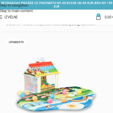
BEZMAKSAS PIEGĀDE UZ PAKOMĀTU NO 49,99 EUR UN AR KURJERU NO 150
Skip to navigation
EUR
Skip to main content
0
IZVĒLNE
0,00
Sākums
Veikals
Rotaļlietas
Aktivitāšu paklāji bērniem
IZPĀRDOTS