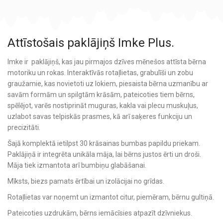
Attīstošais paklājiņš Imke Plus.
Imke ir paklājiņš, kas jau pirmajos dzīves mēnešos attīsta bērna
motoriku un rokas. Interaktīvās rotaļlietas, grabulīši un zobu
graužamie, kas novietoti uz lokiem, piesaista bērna uzmanību ar
savām formām un spilgtām krāsām, pateicoties tiem bērns,
spēlējot, varēs nostiprināt muguras, kakla vai plecu muskuļus,
uzlabot savas telpiskās prasmes, kā arī saķeres funkciju un
precizitāti.
Šajā komplektā ietilpst 30 krāsainas bumbas papildu priekam.
Paklājiņā ir integrēta unikāla māja, lai bērns justos ērti un droši.
Māja tiek izmantota arī bumbiņu glabāšanai.
Mīksts, biezs pamats ērtībai un izolācijai no grīdas.
Rotaļlietas var noņemt un izmantot citur, piemēram, bērnu gultiņā.
Pateicoties uzdrukām, bērns iemācīsies atpazīt dzīvniekus.