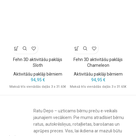
Fehn 3D aktivitāšu paklājs
Fehn 3D aktivitāšu paklājs
Ak
Sloth
Chameleon
Aktivitāšu paklāji bērniem
Aktivitāšu paklāji bērniem
94,95
€
94,95
€
Maksā trīs vienādās daļās 3 x 31.65€
Maksā trīs vienādās daļās 3 x 31.65€
Mak
Ratu Depo – uzticams bērnu preču e-veikals
jaunajiem vecākiem. Pie mums atradīsiet bērnu
ratus, autokrēsliņus, rotaļlietas, barošanas un
aprūpes preces. Viss, lai ikdiena ar mazuli būtu