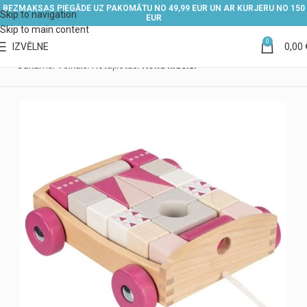
BEZMAKSAS PIEGĀDE UZ PAKOMĀTU NO 49,99 EUR UN AR KURJERU NO 150
Skip to navigation
EUR
Skip to main content
0
IZVĒLNE
0,00
Sākums
Veikals
Rotaļlietas
Koka klucīši