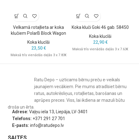
Velkamā rotaļlieta ar koka
Koka kluči Goki 46 gab. 58450
klučiem PolarB Block Wagon
Koka klucīši
Koka klucīši
22,90
€
23,50
€
Maksā trīs vienādās daļās 3 x 7.63€
Maksā trīs vienādās daļās 3 x 7.83€
Mak
Ratu Depo – uzticams bērnu preču e-veikals
jaunajiem vecākiem. Pie mums atradīsiet bērnu
ratus, autokrēsliņus, rotaļlietas, barošanas un
aprūpes preces. Viss, lai ikdiena ar mazuli būtu
droša un ērta.
Adrese:
Vaļņu iela 13, Liepāja, LV-3401
Telefons:
+371 291 27 701
E-pasts:
info@ratudepo.lv
SAITES