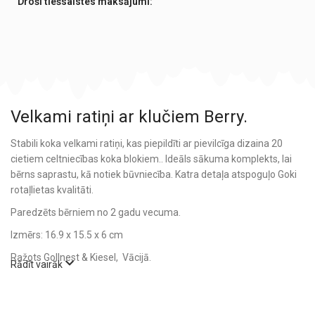
Droši tiešsaistes maksājumi:
Velkami ratiņi ar klučiem Berry.
Stabili koka velkami ratiņi, kas piepildīti ar pievilcīga dizaina 20
cietiem celtniecības koka blokiem.. Ideāls sākuma komplekts, lai
bērns saprastu, kā notiek būvniecība. Katra detaļa atspoguļo Goki
rotaļlietas kvalitāti.
Paredzēts bērniem no 2 gadu vecuma.
Izmērs: 16.9 x 15.5 x 6 cm
Ražots Gollnest & Kiesel, Vācijā.
Rādīt vairāk