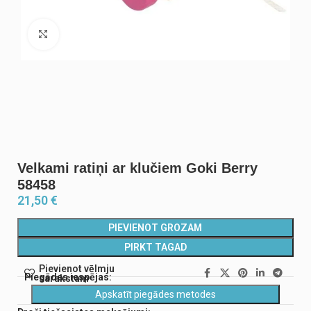
Noklikšķiniet, lai palielinātu
Velkami ratiņi ar klučiem Goki Berry
58458
21,50
€
PIEVIENOT GROZAM
PIRKT TAGAD
Pievienot vēlmju
Piegādes iespējas:
sarakstam
Apskatīt piegādes metodes