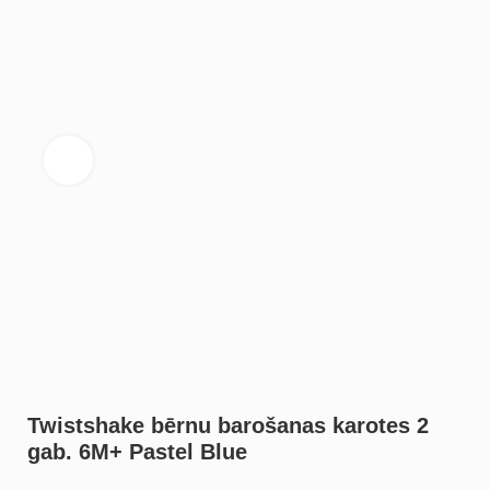
Noklikšķiniet, lai palielinātu
Twistshake bērnu barošanas karotes 2
gab. 6M+ Pastel Blue
8,50
€