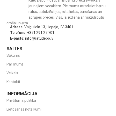
Ratu Depo – uzticams bērnu preču e-veikals
piepūles.
jaunajiem vecākiem. Pie mums atradīsiet bērnu
ratus, autokrēsliņus, rotaļlietas, barošanas un
Ar vienu vienkāršu kustību jūs varat
fiksēt ratus stabilā pozīcijā
,
aprūpes preces. Viss, lai ikdiena ar mazuli būtu
nodrošinot maksimālu drošību ik brīdī, kad tas nepieciešams.
droša un ērta.
Adrese:
Vaļņu iela 13, Liepāja, LV-3401
Izsmalcināts rāmis ar melnu emblēmu – elegance
Telefons:
+371 291 27 701
katrā detaļā.
E-pasts:
info@ratudepo.lv
Stilīgais dizains ar
glancētu melnu emblēmu
piešķir ratiem
SAITES
unikālu, mūsdienīgu izskatu, kas iederēsies jebkurā pilsētas ainavā.
Sākums
Par mums
Veikals
Kontakti
INFORMĀCIJA
Privātuma politika
Lietošanas noteikumi