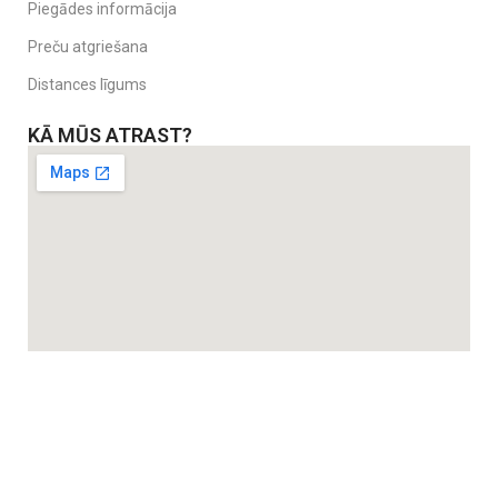
Piegādes informācija
Preču atgriešana
Distances līgums
KĀ MŪS ATRAST?
Ergonomika un lietošanas ērtums:
Plats, ergonomisks rokturis.