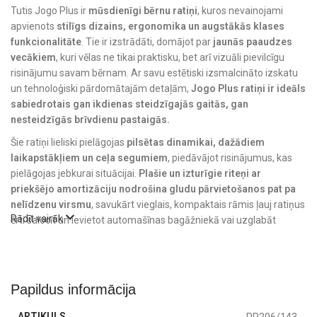
Tutis Jogo Plus ir
mūsdienīgi bērnu ratiņi
, kuros nevainojami
apvienots
stilīgs dizains, ergonomika un augstākās klases
funkcionalitāte
. Tie ir izstrādāti, domājot par
jaunās paaudzes
vecākiem
, kuri vēlas ne tikai praktisku, bet arī vizuāli pievilcīgu
risinājumu savam bērnam. Ar savu estētiski izsmalcināto izskatu
un tehnoloģiski pārdomātajām detaļām,
Jogo Plus ratiņi ir ideāls
sabiedrotais gan ikdienas steidzīgajās gaitās, gan
nesteidzīgās brīvdienu pastaigās.
Šie ratiņi lieliski pielāgojas
pilsētas dinamikai, dažādiem
laikapstākļiem un ceļa segumiem
, piedāvājot risinājumus, kas
pielāgojas jebkurai situācijai.
Plašie un izturīgie riteņi ar
priekšējo amortizāciju nodrošina gludu pārvietošanos pat pa
nelīdzenu virsmu
, savukārt vieglais, kompaktais rāmis ļauj ratiņus
Rādīt vairāk
ērti salocīt un ievietot automašīnas bagāžniekā vai uzglabāt
nelielā telpā.
Neatkarīgi no tā, vai dodaties pastaigā pa šaurām pilsētas ietvēm,
iepirkšanās centrā vai pa meža taku,
Jogo Plus bērnu ratiņi
Papildus informācija
garantē augstāko komforta un manevrējamības līmeni
. Tie ir
radīti, lai
atvieglotu vecāku ikdienu un nodrošinātu maksimālu
ARTIKULS
PP206/143