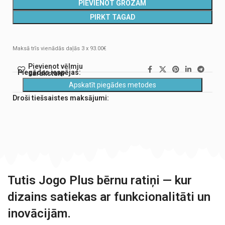
PIEVIENOT GROZAM
PIRKT TAGAD
Maksā trīs vienādās daļās 3 x 93.00€
Pievienot vēlmju
Piegādes iespējas:
sarakstam
Apskatīt piegādes metodes
Droši tiešsaistes maksājumi:
Tutis Jogo Plus bērnu ratiņi — kur
dizains satiekas ar funkcionalitāti un
inovācijām.