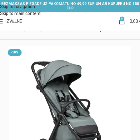
BEZMAKSAS PIEGĀDE UZ PAKOMĀTU NO 49,99 EUR UN AR KURJERU NO 150
Skip to navigation
EUR
Skip to main content
0
IZVĒLNE
0,00
Sākums
Veikals
Bērnu rati
Sporta rati
Tutis sporta rati
-10%