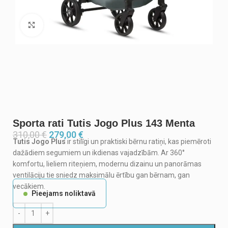
Noklikšķiniet, lai palielinātu
Sporta rati Tutis Jogo Plus 143 Menta
310,00
€
279,00
€
Tutis Jogo Plus
ir stilīgi un praktiski bērnu ratiņi, kas piemēroti
dažādiem segumiem un ikdienas vajadzībām. Ar 360°
komfortu, lieliem riteņiem, modernu dizainu un panorāmas
ventilāciju tie sniedz maksimālu ērtību gan bērnam, gan
vecākiem.
Pieejams noliktavā