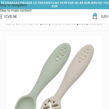
BEZMAKSAS PIEGĀDE UZ PAKOMĀTU NO 49,99 EUR UN AR KURJERU NO 150
Skip to navigation
EUR
Skip to main content
0
IZVĒLNE
0,00
 barošana
Bērnu trauki un galda piederumi
Bērnu galda piederumi