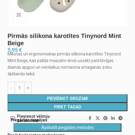
Noklikšķiniet, lai palielinātu
Pirmās silikona karotītes Tinynord Mint
Beige
5,95
€
Mīkstas un ergonomiskas pirmās silikona karotītes Tinynord
Mint Beige, kas palīdz mazulim droši uzsākt patstāvīgas
ēšanas apguvi un vienlaikus nomierina smaganas zobu
šķilšanās laikā.
PIEVIENOT GROZAM
PIRKT TAGAD
Pievienot vēlmju
Piegādes iespējas:
sarakstam
Apskatīt piegādes metodes