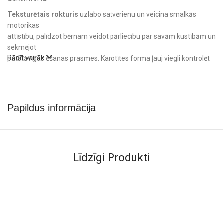
Teksturētais rokturis
uzlabo satvērienu un veicina smalkās
motorikas
attīstību, palīdzot bērnam veidot pārliecību par savām kustībām un
sekmējot
Rādīt vairāk
patstāvīgas ēšanas prasmes. Karotītes forma ļauj viegli kontrolēt
kustības gan
mazulim, gan vecākiem.
Elegantais
Mint Beige
krāsu salikums piešķir karotītēm mierīgu,
Papildus informācija
skandināvu stila estētiku, kas lieliski iederas modernā bērnu galda
piederumu
komplektā un ir piemērots gan zēniem, gan meitenēm.
Līdzīgi Produkti