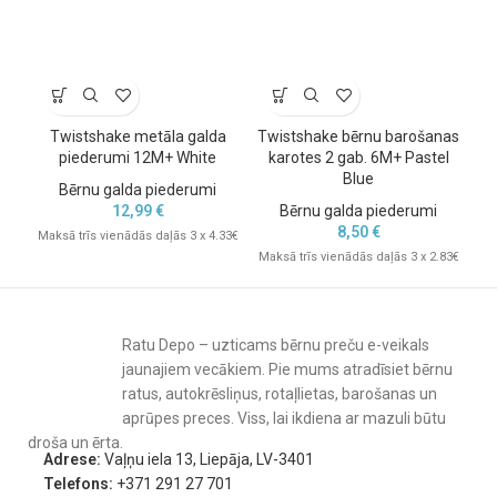
Twistshake metāla galda
Twistshake bērnu barošanas
Si
piederumi 12M+ White
karotes 2 gab. 6M+ Pastel
Blue
Bērnu galda piederumi
12,99
€
Bērnu galda piederumi
8,50
€
Maksā trīs vienādās daļās 3 x 4.33€
Mak
Maksā trīs vienādās daļās 3 x 2.83€
Ratu Depo – uzticams bērnu preču e-veikals
jaunajiem vecākiem. Pie mums atradīsiet bērnu
ratus, autokrēsliņus, rotaļlietas, barošanas un
aprūpes preces. Viss, lai ikdiena ar mazuli būtu
droša un ērta.
Adrese:
Vaļņu iela 13, Liepāja, LV-3401
Telefons:
+371 291 27 701