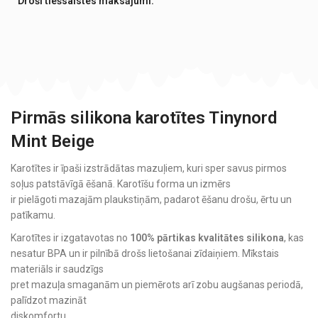
Droši tiešsaistes maksājumi:
Pirmās silikona karotītes Tinynord
Mint Beige
Karotītes ir īpaši izstrādātas mazuļiem, kuri sper savus pirmos
soļus patstāvīgā ēšanā. Karotīšu forma un izmērs
ir pielāgoti mazajām plaukstiņām, padarot ēšanu drošu, ērtu un
patīkamu.
Karotītes ir izgatavotas no
100% pārtikas kvalitātes silikona
, kas
nesatur BPA un ir pilnībā drošs lietošanai zīdaiņiem. Mīkstais
materiāls ir saudzīgs
pret mazuļa smaganām un piemērots arī zobu augšanas periodā,
palīdzot mazināt
diskomfortu.